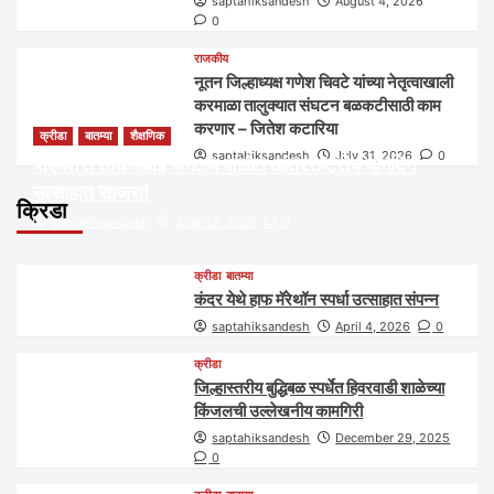
saptahiksandesh
August 4, 2026
0
राजकीय
नूतन जिल्हाध्यक्ष गणेश चिवटे यांच्या नेतृत्वाखाली
करमाळा तालुक्यात संघटन बळकटीसाठी काम
करणार – जितेश कटारिया
क्रीडा
बातम्या
शैक्षणिक
saptahiksandesh
July 31, 2026
0
पीएमश्री साधनाबाई जगताप शाळेत आंतरराष्ट्रीय योगदिन
उत्साहात साजरा!
क्रिडा
saptahiksandesh
June 22, 2026
0
क्रीडा
बातम्या
कंदर येथे हाफ मॅरेथॉन स्पर्धा उत्साहात संपन्न
saptahiksandesh
April 4, 2026
0
क्रीडा
जिल्हास्तरीय बुद्धिबळ स्पर्धेत हिवरवाडी शाळेच्या
किंजलची उल्लेखनीय कामगिरी
saptahiksandesh
December 29, 2025
0