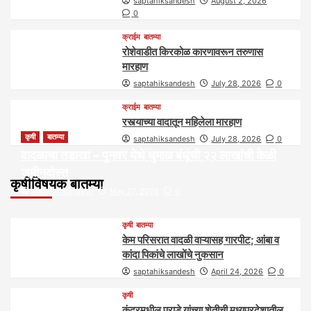
saptahiksandesh
August 2, 2026
0
क्राईम
बातम्या
रोशेवाडीत किरकोळ कारणावरून तरुणास
मारहाण
saptahiksandesh
July 28, 2026
0
क्राईम
बातम्या
रस्त्याच्या वादातून महिलेला मारहाण
कृषी
बातम्या
saptahiksandesh
July 28, 2026
0
वादळाचा तडाखा – पुनवर येथे धुमाळ बंधूंची २२ लाखांची केळी
जमीनदोस्त
कृषीविषयक बातम्या
saptahiksandesh
May 27, 2026
0
कृषी
बातम्या
केम परिसरात वादळी वाऱ्यासह गारपीट; आंबा व
कांदा पिकांचे लाखोंचे नुकसान
saptahiksandesh
April 24, 2026
0
कृषी
कंदरमधील पराडे यांच्या शेतीची मध्यप्रदेशातील