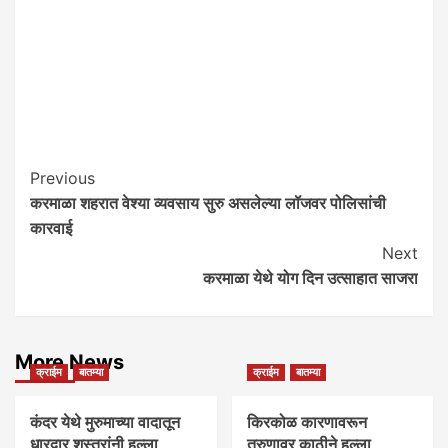
Post
Previous
करमाळा शहरात वेश्या व्यवसाय सुरु असलेल्या लॉजवर पोलिसांची
Navigation
कारवाई
Next
करमाळा येथे योग दिन उत्साहात साजरा
More News
क्राईम
बातम्या
क्राईम
बातम्या
कंदर येथे मुरुमाच्या वादातून
किरकोळ कारणावरून
धारदार शस्त्रांनी हल्ला
तरुणावर काठीने हल्ला