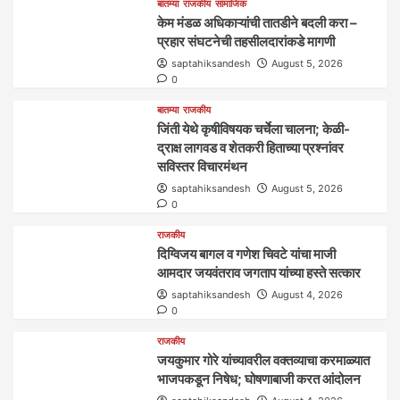
बातम्या
राजकीय
सामाजिक
केम मंडळ अधिकाऱ्यांची तातडीने बदली करा –
प्रहार संघटनेची तहसीलदारांकडे मागणी
saptahiksandesh
August 5, 2026
0
बातम्या
राजकीय
जिंती येथे कृषीविषयक चर्चेला चालना; केळी-
द्राक्ष लागवड व शेतकरी हिताच्या प्रश्नांवर
सविस्तर विचारमंथन
saptahiksandesh
August 5, 2026
0
राजकीय
दिग्विजय बागल व गणेश चिवटे यांचा माजी
आमदार जयवंतराव जगताप यांच्या हस्ते सत्कार
saptahiksandesh
August 4, 2026
0
राजकीय
जयकुमार गोरे यांच्यावरील वक्तव्याचा करमाळ्यात
भाजपकडून निषेध; घोषणाबाजी करत आंदोलन