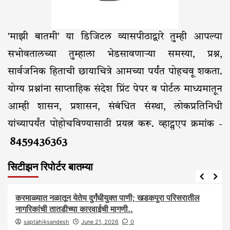
'माझी बातमी' या डिजिटल व्यासपीठाद्वारे तुम्ही आपल्या
सभोवतालच्या तुम्हाला भेडसावणाऱ्या समस्या, प्रश्न,
सार्वजनिक हिताची छायाचित्रे आमच्या पर्यंत पोहचवू शकता.
योग्य प्रश्नांना साप्ताहिक संदेश प्रिंट पेपर व पोर्टल माध्यमातून
आम्ही शासन, प्रशासन, संबंधित संस्था, लोकप्रतिनिधी
यांच्यापर्यंत पोहोचविण्यासाठी प्रयत्न करू. व्हाट्सएप क्रमांक -
8459436363
सिटीझन रिपोर्टर बातम्या
आरोग्य
आवाज जनतेचा
बातम्या
राजकीय
सामाजिक
करमाळ्यात नळातून येतेय दुर्गंधीयुक्त पाणी; खडकपुरा परिसरातील
नागरिकांची तातडीच्या कारवाईची मागणी..
saptahiksandesh
June 21, 2026
0