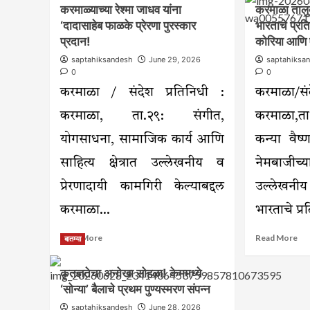
करमाळ्याच्या रेश्मा जाधव यांना
करमाळा तालुक
सेनेच्या
झाड
जिल्हाध्यक्ष
वाढ
‘दादासाहेब फाळके प्रेरणा पुरस्कार
भारताचे प्रत
पदी
साज
प्रदान!
कोरिया आणि
विजयकुमार
कर
saptahiksandesh
June 29, 2026
saptahiksa
गुंड
वृक्ष
0
0
यांची
अन
निवड
संदे
करमाळा / संदेश प्रतिनिधी :
करमाळा/
करमाळा, ता.२९: संगीत,
करमाळा,त
योगसाधना, सामाजिक कार्य आणि
कन्या वैष
साहित्य क्षेत्रात उल्लेखनीय व
नेमबाजीच्
प्रेरणादायी कामगिरी केल्याबद्दल
उल्लेखन
करमाळा...
भारताचे प्र
Read
Re
Read More
Read More
बातम्या
more
mo
about
ab
कृतज्ञतेचा अनोखा सोहळा! केममध्ये
करमाळ्याच्या
करम
‘सोन्या’ बैलाचे प्रथम पुण्यस्मरण संपन्न
रेश्मा
तालु
जाधव
कन्य
saptahiksandesh
June 28, 2026