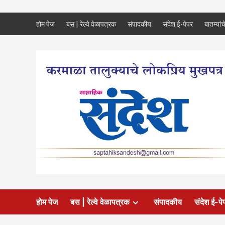
Skip
होम पेज
बस | रेल्वे वेळापत्रक
संपादकीय
संदेश ई-पेपर
बातम्यांच
to
content
होम पेज
बस | रेल्वे वेळापत्रक
संपादकीय
संदेश ई-पे