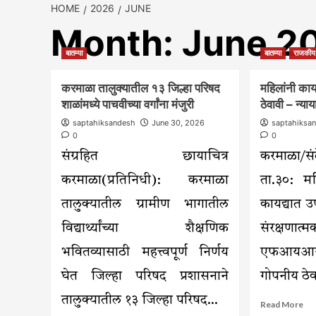
HOME
2026
JUNE
Month:
June 2
बातम्या
बातम्या
राजकीय
करमाळा तालुक्यातील १३ जिल्हा परिषद
महिलांनी काय
शाळांमध्ये पाचवीच्या वर्गांना मंजुरी
ठेवावी – न्य
saptahiksandesh
June 30, 2026
saptahiksa
0
0
संग्रहित छायाचित्र
करमाळा/सं
करमाळा(प्रतिनिधी): करमाळा
ता.३०: म
तालुक्यातील ग्रामीण भागातील
कायद्यात 
विद्यार्थ्यांच्या शैक्षणिक
संरक्षणात
भवितव्यासाठी महत्त्वपूर्ण निर्णय
एफआयआर
घेत जिल्हा परिषद प्रशासनाने
गोपनीय ठेव
तालुक्यातील १३ जिल्हा परिषद...
Re
Read More
mo