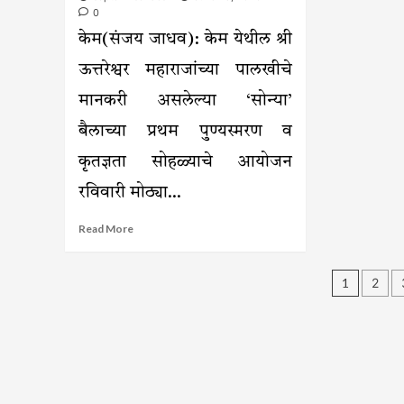
यांना
वैष्ण
0
‘दादासाहेब
पाट
केम(संजय जाधव): केम येथील श्री
फाळके
भारत
प्रेरणा
प्रत
ऊत्तरेश्वर महाराजांच्या पालखीचे
पुरस्कार
करण
प्रदान!
दुबई
मानकरी असलेल्या ‘सोन्या’
कोर
आण
बैलाच्या प्रथम पुण्यस्मरण व
एशि
कपस
कृतज्ञता सोहळ्याचे आयोजन
निव
रविवारी मोठ्या...
Read
Read More
more
about
Post
कृतज्ञतेचा
1
2
अनोखा
pagin
सोहळा!
केममध्ये
‘सोन्या’
बैलाचे
प्रथम
पुण्यस्मरण