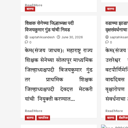
Read
Read More
ab
बातम्या
बातम्या
more
महिल
about
काय
करमाळा
हक्क
शिक्षक सेनेच्या जिल्हाध्यक्ष पदी
वडाच्या झाड
तालुक्यातील
जाण
विजयकुमार गुंड यांची निवड
वृक्षसंवर्धना
१३
ठेवा
जिल्हा
saptahiksandesh
June 30, 2026
saptahiksa
–
परिषद
0
0
न्य
शाळांमध्ये
ए.आ
केम(संजय जाधव): महाराष्ट्र राज्य
केम(संजय 
पाचवीच्या
वर्गांना
शिक्षक सेनेच्या सोलापूर माध्यमिक
उत्तरेश्व
मंजुरी
जिल्हाध्यक्षपदी विजयकुमार गुंड
वटपौर्णिमे
तर प्राथमिक शिक्षक
वाढदिवस
जिल्हाध्यक्षपदी देवदत्त मेटकरी
वृक्षार
यांची नियुक्ती करण्यात...
संवर्धनाचा
Read
Re
Read More
Read More
more
mo
बातम्या
सामाजिक
बातम्या
शैक्षणिक
about
ab
शिक्षक
वडाच