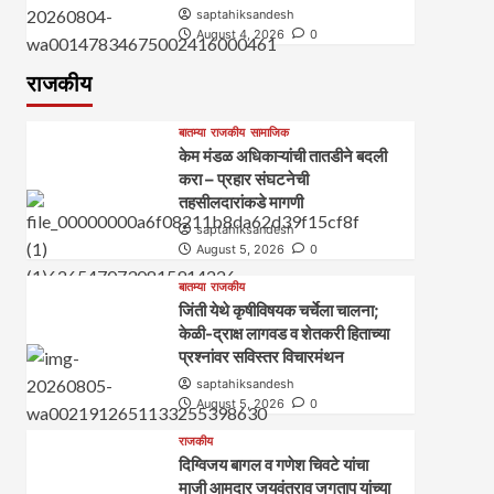
saptahiksandesh
August 4, 2026
0
राजकीय
बातम्या
राजकीय
सामाजिक
केम मंडळ अधिकाऱ्यांची तातडीने बदली
करा – प्रहार संघटनेची
तहसीलदारांकडे मागणी
saptahiksandesh
August 5, 2026
0
बातम्या
राजकीय
जिंती येथे कृषीविषयक चर्चेला चालना;
केळी-द्राक्ष लागवड व शेतकरी हिताच्या
प्रश्नांवर सविस्तर विचारमंथन
saptahiksandesh
August 5, 2026
0
राजकीय
दिग्विजय बागल व गणेश चिवटे यांचा
माजी आमदार जयवंतराव जगताप यांच्या