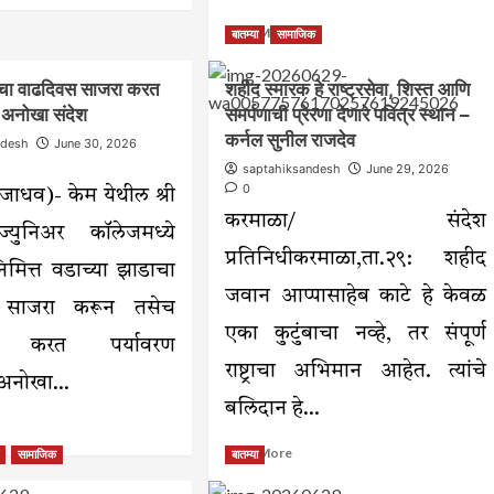
out
Read
Read More
बातम्या
सामाजिक
ांनी
more
देशीर
about
ांची
ाचा वाढदिवस साजरा करत
शहीद स्मारक हे राष्ट्रसेवा, शिस्त आणि
टाटा
ीव
चा अनोखा संदेश
समर्पणाची प्रेरणा देणारे पवित्र स्थान –
समूहातील
वी
तांत्रिक
कर्नल सुनील राजदेव
ndesh
June 30, 2026
शाखा
ायाधीश
saptahiksandesh
June 29, 2026
करमाळ्यात-
य.शेख
0
जाधव)- केम येथील श्री
आयटीआयला
नवी
करमाळा/ संदेश
र ज्युनिअर कॉलेजमध्ये
इमारत-
प्रतिनिधीकरमाळा,ता.२९: शहीद
सहा
निमित्त वडाच्या झाडाचा
नवीन
जवान आप्पासाहेब काटे हे केवळ
अभ्यासक्रम-
 साजरा करून तसेच
मंत्री
एका कुटुंबाचा नव्हे, तर संपूर्ण
मंगल
ोपण करत पर्यावरण
प्रभात
राष्ट्राचा अभिमान आहेत. त्यांचे
 अनोखा...
लोढा
बलिदान हे...
ad
re
Read
Read More
सामाजिक
बातम्या
out
more
्या
about