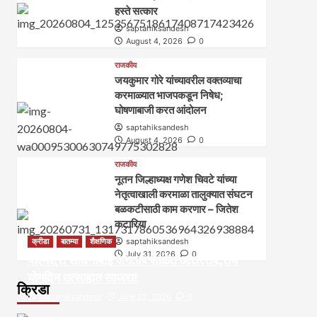
हस्ते सत्कार
saptahiksandesh
August 4, 2026
0
राजकीय
जयकुमार गोरे यांच्यावरील वक्तव्याचा
करमाळ्यात भाजपकडून निषेध;
घोषणाबाजी करत आंदोलन
saptahiksandesh
August 4, 2026
0
राजकीय
नूतन जिल्हाध्यक्ष गणेश चिवटे यांच्या
नेतृत्वाखाली करमाळा तालुक्यात संघटन
बळकटीसाठी काम करणार – जितेश
कटारिया
क्रीडा
बातम्या
शैक्षणिक
saptahiksandesh
July 31, 2026
0
पीएमश्री साधनाबाई जगताप शाळेत आंतरराष्ट्रीय
योगदिन उत्साहात साजरा!
क्रिडा
saptahiksandesh
June 22, 2026
0