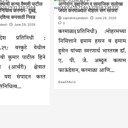
्याची कन्या वैष्णवी पाटील
अन्नदान,वृक्षारोपण व सामाजिक सलोखा
ाचा
शहीद
दिवस
िनिधित्व करणार- दुबई,
जपत करमाळ्यात मोहरम सण साजरा
स्मारक
रा
हे
 एशिया कपसाठी निवड
saptahiksandesh
June 29, 2026
त
राष्ट्रसेवा,
0
ndesh
June 29, 2026
संवर्धनाचा
शिस्त
ोखा
करमाळा(प्रतिनिधी) :मोहरमच्या
आणि
श
समर्पणाची
संदेश प्रतिनिधी :
निमित्ताने इमाम हसन व इमाम
प्रेरणा
ा.२९: वरकुटे येथील
देणारे
हुसेन यांच्या स्मरणार्थ भारतरत्न डॉ.
पवित्र
्णवी कुमार पाटील हिने
स्थान
ए. पी. जे. अब्दुल कलाम
–
या (आर्चरी) क्षेत्रात
कर्नल
फाऊंडेशन, करमाळा आणि...
सुनील
ीय यश संपादन करत
राजदेव
Read
Read More
तिनिधित्व...
more
about
ad
अन्नदान,वृक्षारोपण
re
व
out
सामाजिक
ाळा
सलोखा
क्याची
जपत
ा
करमाळ्यात