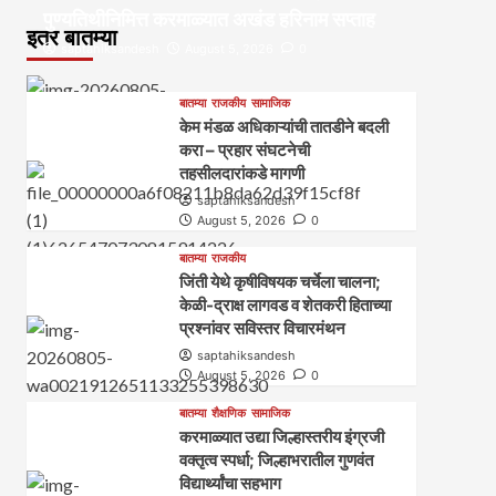
पुण्यतिथीनिमित्त करमाळ्यात अखंड हरिनाम सप्ताह
इतर बातम्या
saptahiksandesh
August 5, 2026
0
बातम्या
राजकीय
सामाजिक
केम मंडळ अधिकाऱ्यांची तातडीने बदली
करा – प्रहार संघटनेची
तहसीलदारांकडे मागणी
saptahiksandesh
August 5, 2026
0
बातम्या
राजकीय
जिंती येथे कृषीविषयक चर्चेला चालना;
केळी-द्राक्ष लागवड व शेतकरी हिताच्या
प्रश्नांवर सविस्तर विचारमंथन
saptahiksandesh
August 5, 2026
0
बातम्या
शैक्षणिक
सामाजिक
करमाळ्यात उद्या जिल्हास्तरीय इंग्रजी
वक्तृत्व स्पर्धा; जिल्हाभरातील गुणवंत
विद्यार्थ्यांचा सहभाग