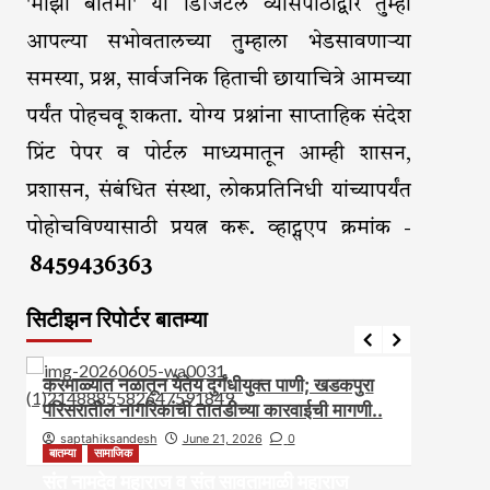
'माझी बातमी' या डिजिटल व्यासपीठाद्वारे तुम्ही
आपल्या सभोवतालच्या तुम्हाला भेडसावणाऱ्या
समस्या, प्रश्न, सार्वजनिक हिताची छायाचित्रे आमच्या
पर्यंत पोहचवू शकता. योग्य प्रश्नांना साप्ताहिक संदेश
प्रिंट पेपर व पोर्टल माध्यमातून आम्ही शासन,
प्रशासन, संबंधित संस्था, लोकप्रतिनिधी यांच्यापर्यंत
पोहोचविण्यासाठी प्रयत्न करू. व्हाट्सएप क्रमांक -
8459436363
सिटीझन रिपोर्टर बातम्या
आरोग्य
आवाज जनतेचा
बातम्या
राजकीय
सामाजिक
आवाज ज
करमाळ्यात नळातून येतेय दुर्गंधीयुक्त पाणी; खडकपुरा
करमाळ
परिसरातील नागरिकांची तातडीच्या कारवाईची मागणी..
असल्यान
saptahiksandesh
June 21, 2026
0
sapt
बातम्या
सामाजिक
संत नामदेव महाराज व संत सावतामाळी महाराज