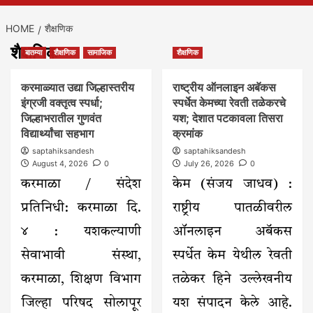
HOME
शैक्षणिक
शैक्षणिक
बातम्या
शैक्षणिक
सामाजिक
शैक्षणिक
करमाळ्यात उद्या जिल्हास्तरीय
राष्ट्रीय ऑनलाइन अबॅकस
इंग्रजी वक्तृत्व स्पर्धा;
स्पर्धेत केमच्या रेवती तळेकरचे
जिल्हाभरातील गुणवंत
यश; देशात पटकावला तिसरा
विद्यार्थ्यांचा सहभाग
क्रमांक
saptahiksandesh
saptahiksandesh
August 4, 2026
0
July 26, 2026
0
करमाळा / संदेश
केम (संजय जाधव) :
प्रतिनिधी: करमाळा दि.
राष्ट्रीय पातळीवरील
४ : यशकल्याणी
ऑनलाइन अबॅकस
सेवाभावी संस्था,
स्पर्धेत केम येथील रेवती
करमाळा, शिक्षण विभाग
तळेकर हिने उल्लेखनीय
जिल्हा परिषद सोलापूर
यश संपादन केले आहे.