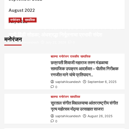
August 2022
मनोरंजन
सामाजिक
July 2022
कल्पना मंथन आणि सर्जनशील विचारांची देवाणघेवाण करण्यासाठी
पायी दिंडी सोहळा; अंधश्रद्धा निर्मूलनाचा प्रभावी संदेश
मनोरंजन
saptahiksandesh
July 22, 2026
0
बातम्या
मनोरंजन
राजकीय
सामाजिक
छत्रपती शिवाजी महाराज तरुण मंडळाचा
सामाजिक उपक्रम आदर्शवत – पोलीस निरीक्षक
रणजीत माने यांचे प्रतिपादन..
saptahiksandesh
September 6, 2025
0
बातम्या
मनोरंजन
सामाजिक
सुरताल संगीत विद्यालयाचा आंतरराष्ट्रीय संगीत
नृत्य महोत्सव मोठ्या उत्साहात साजरा
saptahiksandesh
August 26, 2025
0