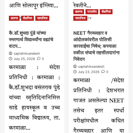
आणि सोलापूर इंग्लिश...
रेवतीने...
बातम्या
राजकीय
शैक्षणिक
Read
Read
Read More
Read More
बातम्या
शैक्षणिक
सामाजिक
सामाजिक
more
more
about
about
कै.डॉ.शुभदा पुंडे यांच्या
NEET गैरव्यवहार व
करमाळ्यात
राष्ट्रीय
स्मरणार्थ विद्यार्थ्यांना वह्यांचे
आंदोलकांवरील पोलिसी
उद्या
ऑनलाइन
जिल्हास्तरीय
अबॅकस
वाटप…
कारवाईचा निषेध; करमाळा
इंग्रजी
स्पर्धेत
वकील संघाचे तहसीलदारांना
saptahiksandesh
वक्तृत्व
केमच्या
निवेदन
July 25, 2026
0
स्पर्धा;
रेवती
saptahiksandesh
करमाळा : संदेश
जिल्हाभरातील
तळेकरचे
July 23, 2026
0
गुणवंत
यश;
प्रतिनिधी : करमाळा :
विद्यार्थ्यांचा
देशात
करमाळा /संदेश
सहभाग
पटकावला
कै.डॉ.शुभदा वसंतराव पुंडे
तिसरा
प्रतिनिधी : देशभरात
क्रमांक
यांच्या स्मृतिदिनानिमित्त
गाजत असलेल्या NEET
साडे हायस्कूल व उच्च
तसेच इतर स्पर्धा
माध्यमिक विद्यालय, ता.
परीक्षांमधील कथित
करमाळा...
गैरव्यवहार आणि या