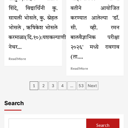
एशिया
कपसाठी
शिंदे, विद्यार्थिनी कु.
वतीने आयोजित
निवड
सायली भोसले, कु. स्नेहल
करण्यात आलेल्या 'डॉ.
भोसले , ऋषिकेश भोसले
सी. व्ही. रमन
करमाळा(दि.१०):यशकल्याणी
बालवैज्ञानिक परीक्षा
नेचर...
२०२६' मध्ये रावगाव
(ता....
Read
Read More
more
Read
Read More
about
more
१३७
about
पाणवठ्यांचा
Posts
रावगावच्या
तहानलेल्या
1
2
3
4
…
53
Next
नेहरू
पक्ष्यांना
pagination
विद्यालयाच्या
दिलासा
दोन
–
Search
विद्यार्थिनींची
तीव्र
विज्ञान
उन्हाळ्यात
कार्यशाळा
अखंडित
तसेच
सुरू
Search
ISRO