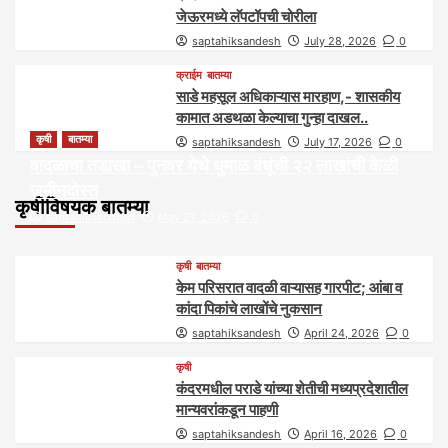
जेऊरमध्ये लॅपटॉपची चोरीला
saptahiksandesh
July 28, 2026
0
क्राईम
बातम्या
साडे महसूल अधिकाऱ्यास मारहाण,- शासकीय
कामात अडथळा केल्याचा गुन्हा दाखल..
कृषी
बातम्या
saptahiksandesh
July 17, 2026
0
वादळाचा तडाखा – पुनवर येथे धुमाळ बंधूंची २२ लाखांची केळी
जमीनदोस्त
कृषीविषयक बातम्या
saptahiksandesh
May 27, 2026
0
कृषी
बातम्या
केम परिसरात वादळी वाऱ्यासह गारपीट; आंबा व
कांदा पिकांचे लाखोंचे नुकसान
saptahiksandesh
April 24, 2026
0
कृषी
कंदरमधील पराडे यांच्या शेतीची मध्यप्रदेशातील
मान्यवरांकडून पाहणी
saptahiksandesh
April 16, 2026
0