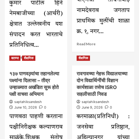
पीएमश्री साधनाबाई
कुमार पाटील हिने
लोढा
नामदेवराव जगताप
नेमबाजीच्या (आर्चरी)
प्राथमिक मुलींची शाळा
क्षेत्रात उल्लेखनीय यश
क्र. १, नगर...
संपादन करत भारताचे
Read
Read More
प्रतिनिधित्व...
more
about
Read
Read More
बातम्या
शैक्षणिक
शैक्षणिक
पीएमश्री
more
साधनाबाई
about
जगताप
१३७ पाणवठ्यांचा तहानलेल्या
रावगावच्या नेहरू विद्यालयाच्या
करमाळा
शाळेत
पक्ष्यांना दिलासा – तीव्र
दोन विद्यार्थिनींची विज्ञान
तालुक्याची
आंतरराष्ट्रीय
कन्या
उन्हाळ्यात अखंडित सुरू होते
कार्यशाळा तसेच ISRO
योगदिन
वैष्णवी
पक्षी वाचवा अभियान
सहलीसाठी निवड
उत्साहात
पाटील
saptahiksandesh
saptahiksandesh
साजरा!
भारताचे
June 10, 2026
0
June 9, 2026
0
प्रतिनिधित्व
करणार-
पाणवठा पाहणी करताना
करमाळा(प्रतिनिधी) :
दुबई,
पक्षीनिरीक्षक कल्याणराव
जनसेवा प्रतिष्ठान,
कोरिया
आणि
साळुंके,शिक्षक संतोष
अहिल्यानगर यांच्या