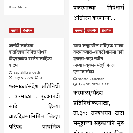
Read
Read More
प्रकरणाच्या निषेधार्थ
more
about
आंदोलन करणाऱ्या...
कै.डॉ.शुभदा
पुंडे
Read
Read More
बातम्या
शैक्षणिक
बातम्या
राजकीय
शैक्षणिक
यांच्या
more
स्मरणार्थ
about
आनंदी साठेच्या
टाटा समूहातील तांत्रिक शाखा
विद्यार्थ्यांना
NEET
वाढदिवसानिमित्त पोथरे
वह्यांचे
करमाळ्यात-आयटीआयला नवी
गैरव्यवहार
वाटप…
व
केंद्रशाळेत शालेय साहित्य
इमारत-सहा नवीन
आंदोलकांवरील
वाटप
अभ्यासक्रम- मंत्री मंगल
पोलिसी
प्रभात लोढा
saptahiksandesh
कारवाईचा
July 8, 2026
0
saptahiksandesh
निषेध;
June 30, 2026
0
करमाळा
करमाळा/संदेश प्रतिनिधी
वकील
करमाळा/संदेश
: करमाळा : कु.आनंदी
संघाचे
तहसीलदारांना
प्रतिनिधीकरमाळा,
साठे हिच्या
निवेदन
ता.३०: राज्यभरात टाटा
वाढदिवसानिमित्त जिल्हा
समूहाच्या सहकार्याने सुरू
परिषद प्राथमिक