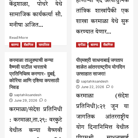
होणाऱ्या ५६ अत्याधुनिक
केंद्रशाळा, पोथरे येथे
तांत्रिक शाखांपैकी एक
सामाजिक कार्यकर्त्या सौ.
शाखा करमाळा येथे सुरू
मनीषा अजित...
करण्यात येणार...
Read
Read More
more
Read
Read More
बातम्या
शैक्षणिक
सामाजिक
क्रीडा
बातम्या
शैक्षणिक
about
more
आनंदी
about
करमाळा तालुक्याची कन्या
पीएमश्री साधनाबाई जगताप
साठेच्या
टाटा
वाढदिवसानिमित्त
वैष्णवी पाटील भारताचे
शाळेत आंतरराष्ट्रीय योगदिन
समूहातील
पोथरे
तांत्रिक
प्रतिनिधित्व करणार- दुबई,
उत्साहात साजरा!
केंद्रशाळेत
शाखा
कोरिया आणि एशिया कपसाठी
saptahiksandesh
शालेय
करमाळ्यात-
निवड
June 22, 2026
0
साहित्य
आयटीआयला
saptahiksandesh
वाटप
करमाळा (संदेश
नवी
June 29, 2026
0
इमारत-
प्रतिनिधी):२१ जून या
सहा
करमाळा/संदेश प्रतिनिधी
नवीन
जागतिक आंतरराष्ट्रीय
अभ्यासक्रम-
: करमाळा,ता.२९: वरकुटे
मंत्री
योग दिनानिमित्त येथील
येथील कन्या वैष्णवी
मंगल
प्रभात