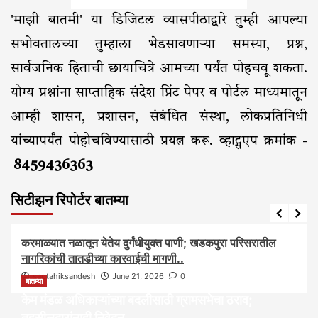
'माझी बातमी' या डिजिटल व्यासपीठाद्वारे तुम्ही आपल्या
सभोवतालच्या तुम्हाला भेडसावणाऱ्या समस्या, प्रश्न,
सार्वजनिक हिताची छायाचित्रे आमच्या पर्यंत पोहचवू शकता.
योग्य प्रश्नांना साप्ताहिक संदेश प्रिंट पेपर व पोर्टल माध्यमातून
आम्ही शासन, प्रशासन, संबंधित संस्था, लोकप्रतिनिधी
यांच्यापर्यंत पोहोचविण्यासाठी प्रयत्न करू. व्हाट्सएप क्रमांक -
8459436363
सिटीझन रिपोर्टर बातम्या
आरोग्य
आवाज जनतेचा
बातम्या
राजकीय
सामाजिक
करमाळ्यात नळातून येतेय दुर्गंधीयुक्त पाणी; खडकपुरा परिसरातील
नागरिकांची तातडीच्या कारवाईची मागणी..
saptahiksandesh
June 21, 2026
0
बातम्या
केम मंडळ अधिकाऱ्यांच्या बदलीसाठी ग्रामसभेचा ठराव;
तहसीलदारांनाही निवेदन