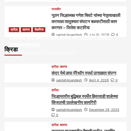
राजकीय
नूतन जिल्हाध्यक्ष गणेश चिवटे यांच्या नेतृत्वाखाली
करमाळा तालुक्यात संघटन बळकटीसाठी काम
करणार – जितेश कटारिया
क्रीडा
बातम्या
शैक्षणिक
saptahiksandesh
July 31, 2026
0
पीएमश्री साधनाबाई जगताप शाळेत आंतरराष्ट्रीय योगदिन
उत्साहात साजरा!
क्रिडा
saptahiksandesh
June 22, 2026
0
क्रीडा
बातम्या
कंदर येथे हाफ मॅरेथॉन स्पर्धा उत्साहात संपन्न
saptahiksandesh
April 4, 2026
0
क्रीडा
जिल्हास्तरीय बुद्धिबळ स्पर्धेत हिवरवाडी शाळेच्या
किंजलची उल्लेखनीय कामगिरी
saptahiksandesh
December 29, 2025
0
क्रीडा
बातम्या