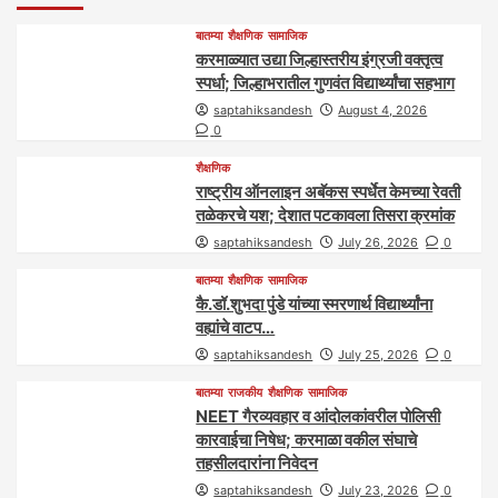
बातम्या
शैक्षणिक
सामाजिक
करमाळ्यात उद्या जिल्हास्तरीय इंग्रजी वक्तृत्व
स्पर्धा; जिल्हाभरातील गुणवंत विद्यार्थ्यांचा सहभाग
saptahiksandesh
August 4, 2026
0
शैक्षणिक
राष्ट्रीय ऑनलाइन अबॅकस स्पर्धेत केमच्या रेवती
तळेकरचे यश; देशात पटकावला तिसरा क्रमांक
saptahiksandesh
July 26, 2026
0
बातम्या
शैक्षणिक
सामाजिक
कै.डॉ.शुभदा पुंडे यांच्या स्मरणार्थ विद्यार्थ्यांना
वह्यांचे वाटप…
saptahiksandesh
July 25, 2026
0
बातम्या
राजकीय
शैक्षणिक
सामाजिक
NEET गैरव्यवहार व आंदोलकांवरील पोलिसी
कारवाईचा निषेध; करमाळा वकील संघाचे
तहसीलदारांना निवेदन
saptahiksandesh
July 23, 2026
0