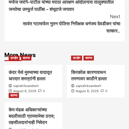
मनोज जरांगे-पाटील यांच्या मराठा आरक्षण आंदोलनास तालुक्यातील
Navigation
जनतेचा उस्फुर्त पाठींबा – शंभूराजे जगताप
Next
सावंत गटामार्फत नुतन पोलिस निरीक्षक धनंजय देवडीकर यांचा
सत्कार..
More News
क्राईम
बातम्या
क्राईम
बातम्या
कंदर येथे मुरुमाच्या वादातून
किरकोळ कारणावरून
धारदार शस्त्रांनी हल्ला
तरुणावर काठीने हल्ला
saptahiksandesh
saptahiksandesh
August 8, 2026
0
August 8, 2026
0
बातम्या
केम मंडळ अधिकाऱ्यांच्या
बदलीसाठी ग्रामसभेचा ठराव;
तहसीलदारांनाही निवेदन