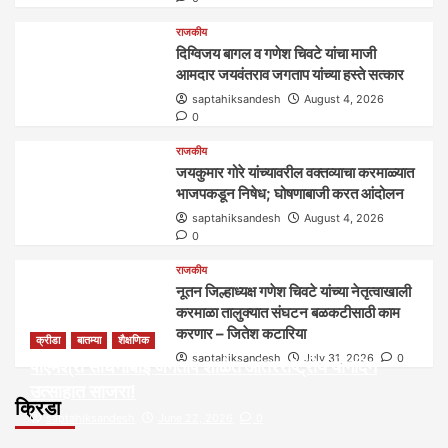
राजकीय
दिग्विजय बागल व गणेश चिवटे यांचा माजी
आमदार जयवंतराव जगताप यांच्या हस्ते सत्कार
saptahiksandesh
August 4, 2026
0
राजकीय
जयकुमार गोरे यांच्यावरील वक्तव्याचा करमाळ्यात
भाजपकडून निषेध; घोषणाबाजी करत आंदोलन
saptahiksandesh
August 4, 2026
0
राजकीय
नूतन जिल्हाध्यक्ष गणेश चिवटे यांच्या नेतृत्वाखाली
करमाळा तालुक्यात संघटन बळकटीसाठी काम
करणार – जितेश कटारिया
क्रीडा
बातम्या
शैक्षणिक
saptahiksandesh
July 31, 2026
0
पीएमश्री साधनाबाई जगताप शाळेत आंतरराष्ट्रीय योगदिन
उत्साहात साजरा!
क्रिडा
saptahiksandesh
June 22, 2026
0