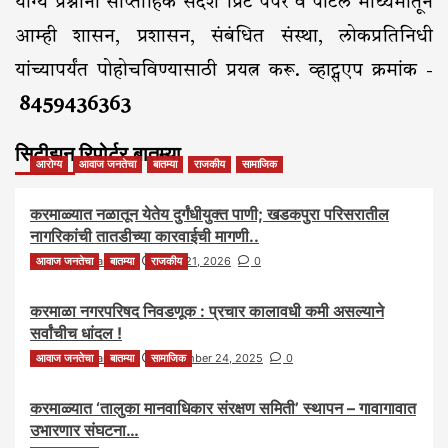
योग्य प्रश्नांना साप्ताहिक संदेश प्रिंट पेपर व पोर्टल माध्यमातून
आम्ही शासन, प्रशासन, संबंधित संस्था, लोकप्रतिनिधी
यांच्यापर्यंत पोहोचविण्यासाठी प्रयत्न करू. व्हाट्सएप क्रमांक -
8459436363
सिटीझन रिपोर्टर बातम्या
आरोग्य
आवाज जनतेचा
बातम्या
राजकीय
सामाजिक
करमाळ्यात नळातून येतेय दुर्गंधीयुक्त पाणी; खडकपुरा परिसरातील
नागरिकांची तातडीच्या कारवाईची मागणी..
आवाज जनतेचा
saptahiksandesh
बातम्या
राजकीय
June 21, 2026
0
करमाळा नगरपरिषद निवडणूक : प्रचार कालावधी कमी असल्याने
सर्वांचीच धांदल !
आवाज जनतेचा
saptahiksandesh
बातम्या
सामाजिक
November 24, 2025
0
करमाळ्यात ‘तालुका मानवाधिकार संरक्षण समिती’ स्थापन – गावागावात
उभारणार संघटना…