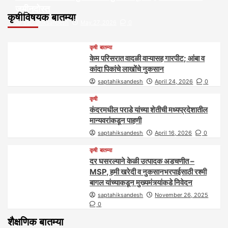
जमीनदोस्त
कृषीविषयक बातम्या
saptahiksandesh
May 27, 2026
0
कृषी
बातम्या
केम परिसरात वादळी वाऱ्यासह गारपीट; आंबा व
कांदा पिकांचे लाखोंचे नुकसान
saptahiksandesh
April 24, 2026
0
कृषी
कंदरमधील पराडे यांच्या शेतीची मध्यप्रदेशातील
मान्यवरांकडून पाहणी
saptahiksandesh
April 16, 2026
0
कृषी
बातम्या
दर घसरल्याने केळी उत्पादक अडचणीत –
MSP, हमी खरेदी व नुकसानभरपाईसाठी रश्मी
बागल यांच्याकडून मुख्यमंत्र्यांकडे निवेदन
saptahiksandesh
November 26, 2025
0
शैक्षणिक बातम्या