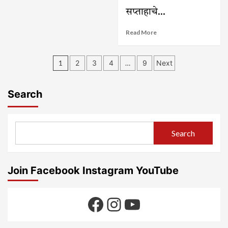
२०२४
सप्ताहाचे...
Read
Read More
more
about
Posts
केम
1
2
3
4
…
9
Next
येथे
pagination
भैरवनाथ
जन्मोत्सव
Search
मोठया
ऊत्साहात
साजरा
Search
Join Facebook Instagram YouTube
Facebook
Instagram
YouTube