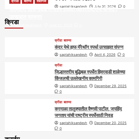
क्रीडा
बातम्या
शैक्षणिक
saptahiksandesh
July 31, 2026
0
पीएमश्री साधनाबाई जगताप शाळेत आंतरराष्ट्रीय योगदिन
उत्साहात साजरा!
क्रिडा
saptahiksandesh
June 22, 2026
0
क्रीडा
बातम्या
कंदर येथे हाफ मॅरेथॉन स्पर्धा उत्साहात संपन्न
saptahiksandesh
April 4, 2026
0
क्रीडा
जिल्हास्तरीय बुद्धिबळ स्पर्धेत हिवरवाडी शाळेच्या
किंजलची उल्लेखनीय कामगिरी
saptahiksandesh
December 29, 2025
0
क्रीडा
बातम्या
करमाळा तालुक्यातील वैष्णवी पाटील, जयहिंद
जगताप यांची राष्ट्रीय स्पर्धेसाठी निवड
saptahiksandesh
December 20, 2025
0