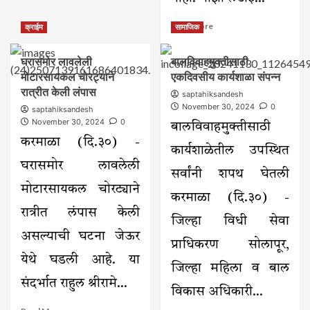
Read
Read More
क्राईम
सामाजिक
more
about
घरासमोर लावलेली
बालविवाहमुक्तीसाठी
पराभवाने
मोटारसायकल चोरट्याने
एकदिवसीय कार्यशाळा संपन्न
मी
खचणार
रात्रीत केली लंपास
saptahiksandesh
नाही
November 30, 2024
0
saptahiksandesh
–
November 30, 2024
0
बालविवाहमुक्तीसाठी
माझी
करमाळा (दि.३०) -
लढाई
कार्यशाळेतील उपस्थित
सुरूच
घरासमोर लावलेली
ठेवणार
सर्वांनी शपथ घेतली
–
मोटारसायकल चोरट्याने
प्रा.रामदास
करमाळा (दि.३०) -
झोळ
रात्रीत लंपास केली
जिल्हा विधी सेवा
असल्याची घटना जेऊर
प्राधिकरण सोलापूर,
येथे घडली आहे. या
जिल्हा महिला व बाल
संदर्भात राहुल श्रीरामे...
विकास अधिकारी...
Read