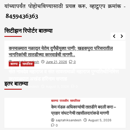
यांच्यापर्यंत पोहोचविण्यासाठी प्रयत्न करू. व्हाट्सएप क्रमांक -
8459436363
सिटीझन रिपोर्टर बातम्या
आरोग्य
आवाज जनतेचा
बातम्या
राजकीय
सामाजिक
करमाळ्यात नळातून येतेय दुर्गंधीयुक्त पाणी; खडकपुरा परिसरातील
नागरिकांची तातडीच्या कारवाईची मागणी..
saptahiksandesh
June 21, 2026
0
बातम्या
सामाजिक
संत नामदेव महाराज व संत सावतामाळी महाराज पुण्यतिथीनिमित्त
करमाळ्यात अखंड हरिनाम सप्ताह
इतर बातम्या
saptahiksandesh
August 5, 2026
0
बातम्या
राजकीय
सामाजिक
केम मंडळ अधिकाऱ्यांची तातडीने बदली करा –
प्रहार संघटनेची तहसीलदारांकडे मागणी
saptahiksandesh
August 5, 2026
0