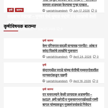
कामात अडथळा केल्याचा गुन्हा दाखल..
कृषी
बातम्या
saptahiksandesh
July 17, 2026
0
वादळाचा तडाखा – पुनवर येथे धुमाळ बंधूंची २२ लाखांची केळी
जमीनदोस्त
कृषीविषयक बातम्या
saptahiksandesh
May 27, 2026
0
कृषी
बातम्या
केम परिसरात वादळी वाऱ्यासह गारपीट; आंबा व
कांदा पिकांचे लाखोंचे नुकसान
saptahiksandesh
April 24, 2026
0
कृषी
कंदरमधील पराडे यांच्या शेतीची मध्यप्रदेशातील
मान्यवरांकडून पाहणी
saptahiksandesh
April 16, 2026
0
कृषी
बातम्या
दर घसरल्याने केळी उत्पादक अडचणीत –
MSP, हमी खरेदी व नुकसानभरपाईसाठी रश्मी
बागल यांच्याकडून मुख्यमंत्र्यांकडे निवेदन