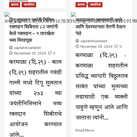
Read More
Read
Read More
बातम्या
सामाजिक
बातम्या
सामाजिक
more
more
about
about
घरासमोर
टिपू सुलतान जयंती निमित्त
करमाळ्यात लग्नासाठी आले
बालविवाहमुक्तीसाठी
लावलेली
रक्तदान शिबिरात ८२ जणांनी
आणि देवस्थानला देणगी देऊन
एकदिवसीय
मोटारसायकल
कार्यशाळा
केले रक्तदान – १ तारखेला
गेले
चोरट्याने
संपन्न
भव्य मिरवणूक
रात्रीत
saptahiksandesh
केली
November 29, 2024
0
saptahiksandesh
लंपास
November 30, 2024
0
करमाळा (दि.२९) -
करमाळा (दि.२९) - काल
करमाळा शहरातील
(दि.२९) शहरातील गवंडी
प्रसिद्ध व्यापारी विठ्ठलराव
गल्ली मध्ये टिपू सुलतान
सावंत यांच्या मुलाच्या
यांच्या २७३ व्या
लग्नासाठी एक व्यक्ती
जयंतीनिमित्ताने भव्य
पाहुणे म्हणून आले आणि
रक्तदान शिबीराचे
जाताना त्यांनी...
आयोजन करण्यात
Read
Read More
आले...
more