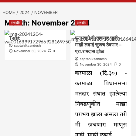
HOME
2024
NOVEMBER
Month:
November 2024
राजकीय
राजकीय
Test
पराभवाने मी खचणार नाही –
माझी लढाई सुरूच ठेवणार –
saptahiksandesh
प्रा.रामदास झोळ
November 30, 2024
0
saptahiksandesh
November 30, 2024
0
करमाळा (दि.३०) -
करमाळा विधानसभा
मतदार संघात झालेल्या
निवडणूकीत माझा
पराभव झाला असला तरी
मी खचणारा माणूस
नाही. माझी लढाई...