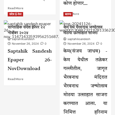
कोण होणार...
Read
Read More
more
Read
Read More
संदेश ई-पेपर
बातम्या
about
more
करमाळ्यात
about
साप्ताहिक संदेश ईपेपर २२
केम येथे भैरवनाथ जन्मोत्सव
२१
अभिनेत्री
डिसेंबरला श्रीमद
नोव्हेंबर २०२४
मोठया ऊत्साहात साजरा
माधुरी
भागवत
पवार
saptahiksandesh
saptahiksandesh
कथेचे
यांच्या
November 26, 2024
0
November 26, 2024
0
आयोजन
हस्ते
Saptahik Sandesh
केम(संजय जाधव) -
यश
कलेक्शनच्या
Epaper 26-
केम येथील तळेकर
भाग्यवान
विजेत्यांना
NovDownload
गल्लीतील, जागृत
बक्षीस
वितरण
भैरवनाथ मंदिरात
Read
Read More
more
भैरवनाथ जन्मोत्सव
about
साप्ताहिक
मोठया उत्साहात साजरा
संदेश
ईपेपर
करण्यात आला. या
२२
निमित्त हरिनाम
नोव्हेंबर