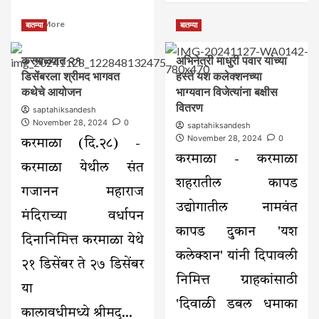
about
Read
करमाळ्यात
Read More
बातम्या
बातम्या
more
लग्नासाठी
about
आले
करमाळ्यात २१
अभिनेत्री माधुरी पवार यांच्या
टिपू
आणि
डिसेंबरला श्रीमद भागवत
हस्ते यश कलेक्शनच्या
सुलतान
देवस्थानला
जयंती
कथेचे आयोजन
भाग्यवान विजेत्यांना बक्षीस
देणगी
निमित्त
देऊन
वितरण
saptahiksandesh
रक्तदान
गेले
November 28, 2024
0
saptahiksandesh
शिबिरात
November 28, 2024
0
करमाळा (दि.२८) -
८२
जणांनी
करमाळा - करमाळा
करमाळा येथील संत
केले
शहरातील कापड
रक्तदान
गजानन महाराज
–
उद्योगातील नामवंत
१
मंदिराच्या वर्धापन
तारखेला
कापड दुकान 'यश
भव्य
दिनानिमित्त करमाळा येथे‌
मिरवणूक
कलेक्शन' यांनी दिपावली
२१ डिसेंबर ते ‌२७ डिसेंबर
निमित्त ग्राहकांसाठी
या
'दिवाळी डबल धमाका
कालावधीमध्ये श्रीमद्...