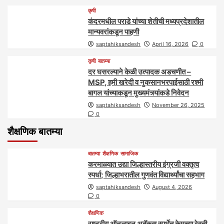
कृषी
कंदरमधील पराडे यांच्या शेतीची मध्यप्रदेशातील
मान्यवरांकडून पाहणी
saptahiksandesh
April 16, 2026
0
कृषी
बातम्या
दर घसरल्याने केळी उत्पादक अडचणीत –
MSP, हमी खरेदी व नुकसानभरपाईसाठी रश्मी
बागल यांच्याकडून मुख्यमंत्र्यांकडे निवेदन
saptahiksandesh
November 26, 2025
0
शैक्षणिक बातम्या
बातम्या
शैक्षणिक
सामाजिक
करमाळ्यात उद्या जिल्हास्तरीय इंग्रजी वक्तृत्व
स्पर्धा; जिल्हाभरातील गुणवंत विद्यार्थ्यांचा सहभाग
saptahiksandesh
August 4, 2026
0
शैक्षणिक
राष्ट्रीय ऑनलाइन अबॅकस स्पर्धेत केमच्या रेवती