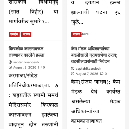
शासकीय विश्रामगृह
व दगडाने हल्ला
(सात विहीर) या
झाल्याची घटना २६
मार्गावरील सुमारे १...
जुलै...
Read
Read
Read More
Read More
क्राईम
बातम्या
बातम्या
more
more
about
about
किरकोळ कारणावरून
केम मंडळ अधिकाऱ्यांच्या
करमाळा
कंदर
तरुणावर काठीने हल्ला
शहरातील
बदलीसाठी ग्रामसभेचा ठराव;
येथे
सव्वा
मुरुमाच्या
तहसीलदारांनाही निवेदन
saptahiksandesh
कोटींच्या
वादातून
August 8, 2026
0
saptahiksandesh
रस्ता
धारदार
August 7, 2026
0
करमाळा/संदेश
कामाच्या
शस्त्रांनी
दर्जावर
केम(संजय जाधव): केम
हल्ला
प्रतिनिधीकरमाळा,ता. ७
प्रश्नचिन्ह;
मंडळ येथे कार्यरत
कामाच्या
: शहरातील स्वामी समर्थ
गुणवत्तेची
असलेल्या मंडळ
चौकशी
मंदिरासमोर किरकोळ
करण्याची
अधिकाऱ्यांच्या
मागणी
कारणावरून झालेल्या
कामकाजाबाबत
वादातून दोन तरुणांनी