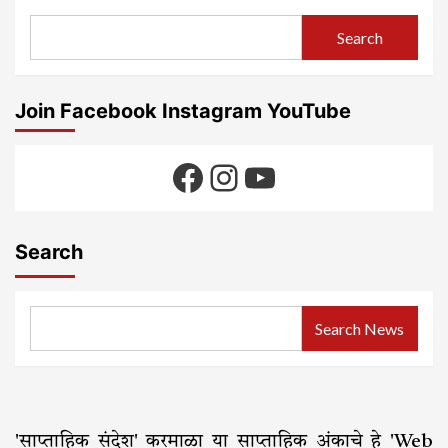
द्राक्ष
विद्यार्थ्यांचा
लागवड
सहभाग
Search
व
शेतकरी
हिताच्या
प्रश्नांवर
Join Facebook Instagram YouTube
सविस्तर
विचारमंथन
Facebook
Instagram
YouTube
Search
Search News
'साप्ताहिक संदेश' करमाळा या साप्ताहिक अंकाचे हे 'Web