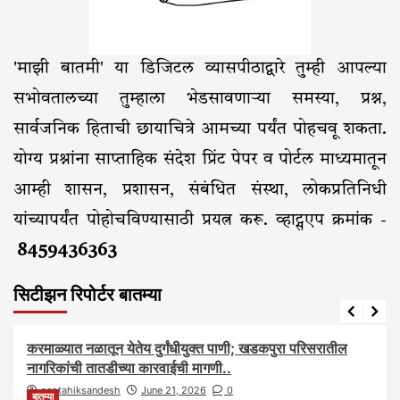
'माझी बातमी' या डिजिटल व्यासपीठाद्वारे तुम्ही आपल्या
सभोवतालच्या तुम्हाला भेडसावणाऱ्या समस्या, प्रश्न,
सार्वजनिक हिताची छायाचित्रे आमच्या पर्यंत पोहचवू शकता.
योग्य प्रश्नांना साप्ताहिक संदेश प्रिंट पेपर व पोर्टल माध्यमातून
आम्ही शासन, प्रशासन, संबंधित संस्था, लोकप्रतिनिधी
यांच्यापर्यंत पोहोचविण्यासाठी प्रयत्न करू. व्हाट्सएप क्रमांक -
8459436363
सिटीझन रिपोर्टर बातम्या
आरोग्य
आवाज जनतेचा
बातम्या
राजकीय
सामाजिक
करमाळ्यात नळातून येतेय दुर्गंधीयुक्त पाणी; खडकपुरा परिसरातील
नागरिकांची तातडीच्या कारवाईची मागणी..
saptahiksandesh
June 21, 2026
0
बातम्या