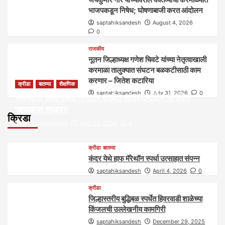
भाजपकडून निषेध; घोषणाबाजी करत आंदोलन
saptahiksandesh
August 4, 2026
0
राजकीय
नूतन जिल्हाध्यक्ष गणेश चिवटे यांच्या नेतृत्वाखाली
करमाळा तालुक्यात संघटन बळकटीसाठी काम
करणार – जितेश कटारिया
क्रीडा
बातम्या
शैक्षणिक
saptahiksandesh
July 31, 2026
0
पीएमश्री साधनाबाई जगताप शाळेत आंतरराष्ट्रीय योगदिन
उत्साहात साजरा!
क्रिडा
saptahiksandesh
June 22, 2026
0
क्रीडा
बातम्या
कंदर येथे हाफ मॅरेथॉन स्पर्धा उत्साहात संपन्न
saptahiksandesh
April 4, 2026
0
क्रीडा
जिल्हास्तरीय बुद्धिबळ स्पर्धेत हिवरवाडी शाळेच्या
किंजलची उल्लेखनीय कामगिरी
saptahiksandesh
December 29, 2025