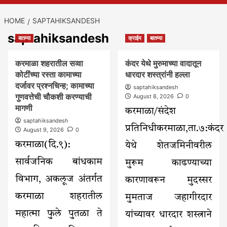
HOME
SAPTAHIKSANDESH
saptahiksandesh
बातम्या
क्राईम
बातम्या
करमाळा शहरातील सव्वा
कंदर येथे मुरुमाच्या वादातून
कोटींच्या रस्ता कामाच्या
धारदार शस्त्रांनी हल्ला
दर्जावर प्रश्नचिन्ह; कामाच्या
saptahiksandesh
गुणवत्तेची चौकशी करण्याची
August 8, 2026
0
मागणी
करमाळा/संदेश
saptahiksandesh
प्रतिनिधीकरमाळा,ता.७:कंदर
August 9, 2026
0
करमाळा(दि.९):
येथे शेतजमिनीवरील
सार्वजनिक बांधकाम
मुरूम काढण्याच्या
विभाग, अकलूज अंतर्गत
कारणावरून मुदस्सर
करमाळा शहरातील
मुमताज जहागीरदार
महात्मा फुले पुतळा ते
यांच्यावर धारदार शस्त्राने