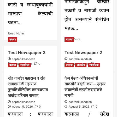
नागरिकांकडून वारंवार
काठी व लाथाबुक्क्यांनी
तक्रारी व नाराजी व्यक्त
मारहाण केल्याची
होत असल्याने संबंधित
घटना...
मंडळ...
Read
Read More
more
Read
Read More
बातम्या
बातम्या
about
more
किरकोळ
about
Test Newspaper 3
Test Newspaper 2
कारणावरून
केम
तरुणावर
मंडळ
saptahiksandesh
saptahiksandesh
काठीने
अधिकाऱ्यांच्या
August 7, 2026
0
August 7, 2026
0
बातम्या
सामाजिक
बातम्या
राजकीय
सामाजिक
हल्ला
बदलीसाठी
ग्रामसभेचा
संत नामदेव महाराज व संत
केम मंडळ अधिकाऱ्यांची
ठराव;
तहसीलदारांनाही
सावतामाळी महाराज
तातडीने बदली करा – प्रहार
निवेदन
पुण्यतिथीनिमित्त करमाळ्यात
संघटनेची तहसीलदारांकडे
अखंड हरिनाम सप्ताह
मागणी
saptahiksandesh
saptahiksandesh
August 5, 2026
0
August 5, 2026
0
करमाळा : करमाळा
करमाळा / संदेश