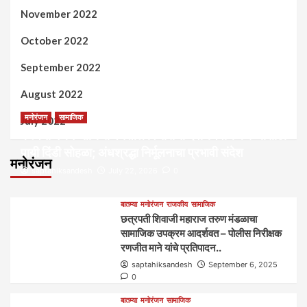
November 2022
October 2022
September 2022
August 2022
मनोरंजन
सामाजिक
July 2022
कल्पना मंथन आणि सर्जनशील विचारांची देवाणघेवाण करण्यासाठी
पायी दिंडी सोहळा; अंधश्रद्धा निर्मूलनाचा प्रभावी संदेश
मनोरंजन
saptahiksandesh
July 22, 2026
0
बातम्या
मनोरंजन
राजकीय
सामाजिक
छत्रपती शिवाजी महाराज तरुण मंडळाचा
सामाजिक उपक्रम आदर्शवत – पोलीस निरीक्षक
रणजीत माने यांचे प्रतिपादन..
saptahiksandesh
September 6, 2025
0
बातम्या
मनोरंजन
सामाजिक