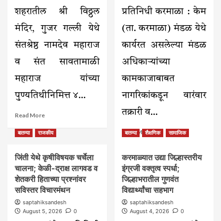
शहरातील श्री विठ्ठल
प्रतिनिधी करमाळा : केम
मंदिर, गुजर गल्ली येथे
(ता. करमाळा) मंडळ येथे
संतश्रेष्ठ नामदेव महाराज
कार्यरत असलेल्या मंडळ
व संत सावतामाळी
अधिकाऱ्यांच्या
महाराज यांच्या
कामकाजाबाबत
पुण्यतिथीनिमित्त ४...
नागरिकांकडून वारंवार
तक्रारी व...
Read
Read More
more
Read
Read More
about
बातम्या
राजकीय
बातम्या
शैक्षणिक
सामाजिक
more
संत
about
नामदेव
जिंती येथे कृषीविषयक चर्चेला
करमाळ्यात उद्या जिल्हास्तरीय
केम
महाराज
चालना; केळी-द्राक्ष लागवड व
इंग्रजी वक्तृत्व स्पर्धा;
मंडळ
व
अधिकाऱ्यांची
शेतकरी हिताच्या प्रश्नांवर
जिल्हाभरातील गुणवंत
संत
तातडीने
सविस्तर विचारमंथन
सावतामाळी
विद्यार्थ्यांचा सहभाग
बदली
महाराज
saptahiksandesh
saptahiksandesh
करा
पुण्यतिथीनिमित्त
August 5, 2026
0
August 4, 2026
0
–
करमाळ्यात