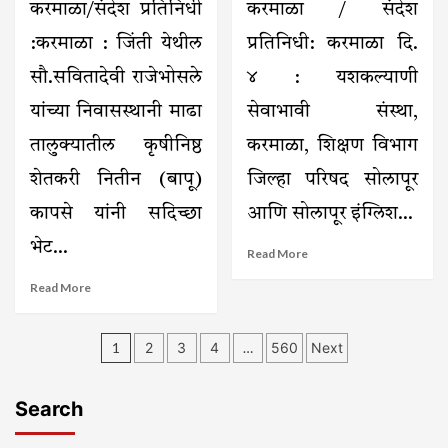
प्रहार
करमाळा/संदेश प्रतिनिधी
करमाळा / संदेश
अखंड
संघटनेची
हरिनाम
:करमाळा : जिंती येथील
प्रतिनिधी: करमाळा दि.
तहसीलदारांकडे
सप्ताह
मागणी
सौ.सवितादेवी राजेभोसले
४ : यशकल्याणी
यांच्या निवासस्थानी माढा
सेवाभावी संस्था,
तालुक्यातील कृषीनिष्ठ
करमाळा, शिक्षण विभाग
शेतकरी नितीन (बापू)
जिल्हा परिषद सोलापूर
कापसे यांनी सदिच्छा
आणि सोलापूर इंग्लिश...
भेट...
Read
Read More
more
Read
Read More
about
more
करमाळ्यात
about
उद्या
Posts
जिंती
जिल्हास्तरीय
1
2
3
4
…
560
Next
येथे
इंग्रजी
pagination
कृषीविषयक
वक्तृत्व
चर्चेला
स्पर्धा;
Search
चालना;
जिल्हाभरातील
केळी-
गुणवंत