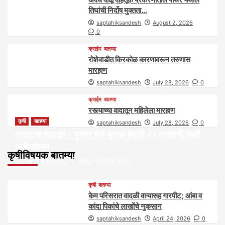
तिघांची निर्दोष मुक्तता…
saptahiksandesh
August 2, 2026
0
क्राईम
बातम्या
रोशेवाडीत किरकोळ कारणावरून तरुणास
मारहाण
saptahiksandesh
July 28, 2026
0
क्राईम
बातम्या
रस्त्याच्या वादातून महिलेला मारहाण
कृषी
बातम्या
saptahiksandesh
July 28, 2026
0
वादळाचा तडाखा – पुनवर येथे धुमाळ बंधूंची २२ लाखांची केळी
जमीनदोस्त
कृषीविषयक बातम्या
saptahiksandesh
May 27, 2026
0
कृषी
बातम्या
केम परिसरात वादळी वाऱ्यासह गारपीट; आंबा व
कांदा पिकांचे लाखोंचे नुकसान
saptahiksandesh
April 24, 2026
0