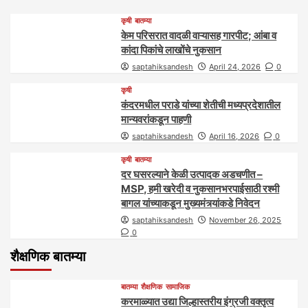
कृषी
बातम्या
केम परिसरात वादळी वाऱ्यासह गारपीट; आंबा व
कांदा पिकांचे लाखोंचे नुकसान
saptahiksandesh
April 24, 2026
0
कृषी
कंदरमधील पराडे यांच्या शेतीची मध्यप्रदेशातील
मान्यवरांकडून पाहणी
saptahiksandesh
April 16, 2026
0
कृषी
बातम्या
दर घसरल्याने केळी उत्पादक अडचणीत –
MSP, हमी खरेदी व नुकसानभरपाईसाठी रश्मी
बागल यांच्याकडून मुख्यमंत्र्यांकडे निवेदन
saptahiksandesh
November 26, 2025
0
शैक्षणिक बातम्या
बातम्या
शैक्षणिक
सामाजिक
करमाळ्यात उद्या जिल्हास्तरीय इंग्रजी वक्तृत्व