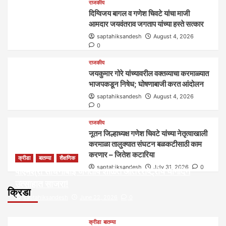
राजकीय
दिग्विजय बागल व गणेश चिवटे यांचा माजी
आमदार जयवंतराव जगताप यांच्या हस्ते सत्कार
saptahiksandesh
August 4, 2026
0
राजकीय
जयकुमार गोरे यांच्यावरील वक्तव्याचा करमाळ्यात
भाजपकडून निषेध; घोषणाबाजी करत आंदोलन
saptahiksandesh
August 4, 2026
0
राजकीय
नूतन जिल्हाध्यक्ष गणेश चिवटे यांच्या नेतृत्वाखाली
करमाळा तालुक्यात संघटन बळकटीसाठी काम
करणार – जितेश कटारिया
क्रीडा
बातम्या
शैक्षणिक
saptahiksandesh
July 31, 2026
0
पीएमश्री साधनाबाई जगताप शाळेत आंतरराष्ट्रीय योगदिन
उत्साहात साजरा!
क्रिडा
saptahiksandesh
June 22, 2026
0
क्रीडा
बातम्या