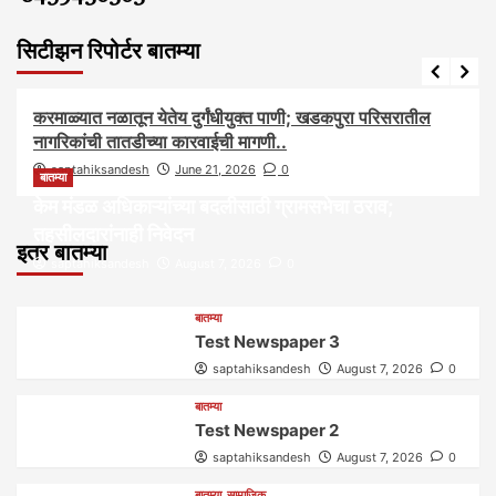
सिटीझन रिपोर्टर बातम्या
आरोग्य
आवाज जनतेचा
बातम्या
राजकीय
सामाजिक
करमाळ्यात नळातून येतेय दुर्गंधीयुक्त पाणी; खडकपुरा परिसरातील
नागरिकांची तातडीच्या कारवाईची मागणी..
saptahiksandesh
June 21, 2026
0
बातम्या
केम मंडळ अधिकाऱ्यांच्या बदलीसाठी ग्रामसभेचा ठराव;
तहसीलदारांनाही निवेदन
इतर बातम्या
saptahiksandesh
August 7, 2026
0
बातम्या
Test Newspaper 3
saptahiksandesh
August 7, 2026
0
बातम्या
Test Newspaper 2
saptahiksandesh
August 7, 2026
0
बातम्या
सामाजिक