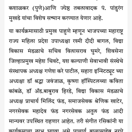
कशाळकर (पुणे)आणि ज्येष्ठ तबलावादक पं. पांडुरंग
मुखडे यांचा विशेष सन्मान करण्यात येणार आहे.
या कार्यक्रमासाठी प्रमुख पाहुणे म्हणून भाजपच्या महाराष्ट्र
राज्य महिला प्रदेश उपाध्यक्षा रश्मी दीदी बागल, विद्या
विकास मंडळाचे सचिव विलासराव घुमरे, शिवसेना
जिल्हाप्रमुख महेश चिवटे, यश कल्याणी सेवाभावी संस्थेचे
संस्थापक अध्यक्ष गणेश करे पाटील, सहारा इन्स्टिट्यूट च्या
अध्यक्षा डॉ श्रद्धा जवंजाळ, कृष्णा हॉस्पिटलच्या कविता
कांबळे, डाॅ ॲड.बाबुराव हिरडे, विद्या विकास मंडळाचे
अध्यक्ष प्राचार्य मिलिंद फंड, समाजसेवक श्रेणिक खाटेर,
नगरसेवक महादेव फंड नगरसेवक अतुल फंड आदी
मान्यवर उपस्थित राहणार आहेत. तरी संगीत रसिकांनी या
कार्यक्रमाचा लाभ घ्यावा असे प्राचार्य बाळासाहेब नरारे