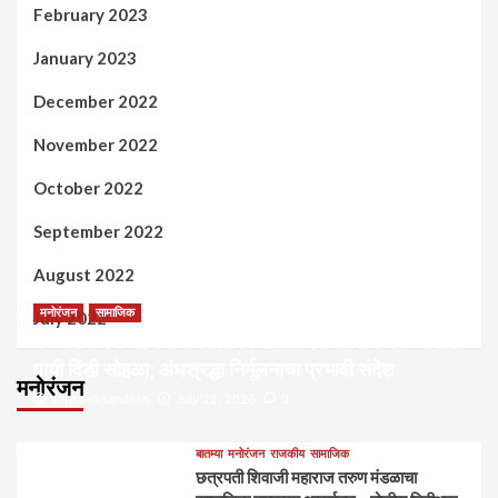
February 2023
January 2023
December 2022
November 2022
October 2022
September 2022
August 2022
मनोरंजन
सामाजिक
July 2022
कल्पना मंथन आणि सर्जनशील विचारांची देवाणघेवाण करण्यासाठी
पायी दिंडी सोहळा; अंधश्रद्धा निर्मूलनाचा प्रभावी संदेश
मनोरंजन
saptahiksandesh
July 22, 2026
0
बातम्या
मनोरंजन
राजकीय
सामाजिक
छत्रपती शिवाजी महाराज तरुण मंडळाचा