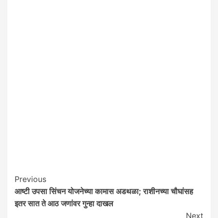
Post
Previous
आष्टी उपसा सिंचन योजनेच्या कामास अडथळा; राशीनच्या चौघांसह
Navigation
इतर सात ते आठ जणांवर गुन्हा दाखल
Next