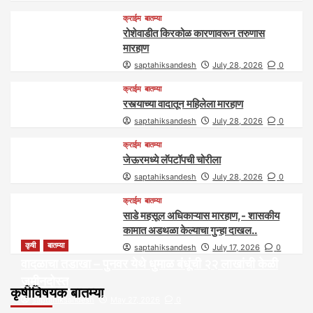
क्राईम
बातम्या
रोशेवाडीत किरकोळ कारणावरून तरुणास
मारहाण
saptahiksandesh
July 28, 2026
0
क्राईम
बातम्या
रस्त्याच्या वादातून महिलेला मारहाण
saptahiksandesh
July 28, 2026
0
क्राईम
बातम्या
जेऊरमध्ये लॅपटॉपची चोरीला
saptahiksandesh
July 28, 2026
0
क्राईम
बातम्या
साडे महसूल अधिकाऱ्यास मारहाण,- शासकीय
कामात अडथळा केल्याचा गुन्हा दाखल..
कृषी
बातम्या
saptahiksandesh
July 17, 2026
0
वादळाचा तडाखा – पुनवर येथे धुमाळ बंधूंची २२ लाखांची केळी
जमीनदोस्त
कृषीविषयक बातम्या
saptahiksandesh
May 27, 2026
0