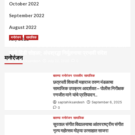
October 2022
September 2022
August 2022
मनोरंजन
सामाजिक
July 2022
कल्पना मंथन आणि सर्जनशील विचारांची देवाणघेवाण करण्यासाठी
पायी दिंडी सोहळा; अंधश्रद्धा निर्मूलनाचा प्रभावी संदेश
मनोरंजन
saptahiksandesh
July 22, 2026
0
बातम्या
मनोरंजन
राजकीय
सामाजिक
छत्रपती शिवाजी महाराज तरुण मंडळाचा
सामाजिक उपक्रम आदर्शवत – पोलीस निरीक्षक
रणजीत माने यांचे प्रतिपादन..
saptahiksandesh
September 6, 2025
0
बातम्या
मनोरंजन
सामाजिक
सुरताल संगीत विद्यालयाचा आंतरराष्ट्रीय संगीत
नृत्य महोत्सव मोठ्या उत्साहात साजरा