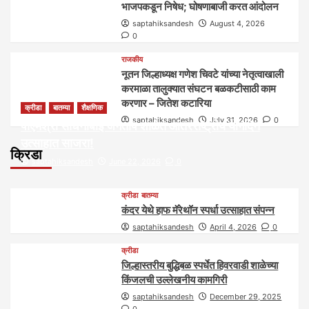
भाजपकडून निषेध; घोषणाबाजी करत आंदोलन
saptahiksandesh
August 4, 2026
0
राजकीय
नूतन जिल्हाध्यक्ष गणेश चिवटे यांच्या नेतृत्वाखाली
करमाळा तालुक्यात संघटन बळकटीसाठी काम
करणार – जितेश कटारिया
क्रीडा
बातम्या
शैक्षणिक
saptahiksandesh
July 31, 2026
0
पीएमश्री साधनाबाई जगताप शाळेत आंतरराष्ट्रीय योगदिन
उत्साहात साजरा!
क्रिडा
saptahiksandesh
June 22, 2026
0
क्रीडा
बातम्या
कंदर येथे हाफ मॅरेथॉन स्पर्धा उत्साहात संपन्न
saptahiksandesh
April 4, 2026
0
क्रीडा
जिल्हास्तरीय बुद्धिबळ स्पर्धेत हिवरवाडी शाळेच्या
किंजलची उल्लेखनीय कामगिरी
saptahiksandesh
December 29, 2025
0