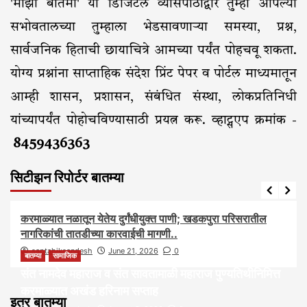
'माझी बातमी' या डिजिटल व्यासपीठाद्वारे तुम्ही आपल्या
सभोवतालच्या तुम्हाला भेडसावणाऱ्या समस्या, प्रश्न,
सार्वजनिक हिताची छायाचित्रे आमच्या पर्यंत पोहचवू शकता.
योग्य प्रश्नांना साप्ताहिक संदेश प्रिंट पेपर व पोर्टल माध्यमातून
आम्ही शासन, प्रशासन, संबंधित संस्था, लोकप्रतिनिधी
यांच्यापर्यंत पोहोचविण्यासाठी प्रयत्न करू. व्हाट्सएप क्रमांक -
8459436363
सिटीझन रिपोर्टर बातम्या
आरोग्य
आवाज जनतेचा
बातम्या
राजकीय
सामाजिक
करमाळ्यात नळातून येतेय दुर्गंधीयुक्त पाणी; खडकपुरा परिसरातील
नागरिकांची तातडीच्या कारवाईची मागणी..
saptahiksandesh
June 21, 2026
0
बातम्या
सामाजिक
संत नामदेव महाराज व संत सावतामाळी महाराज पुण्यतिथीनिमित्त
करमाळ्यात अखंड हरिनाम सप्ताह
इतर बातम्या