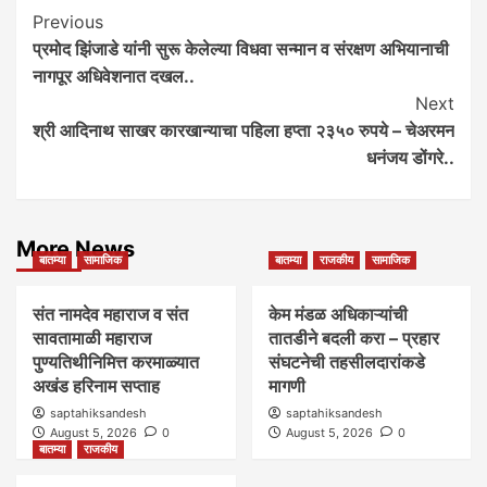
Post
Previous
प्रमोद झिंजाडे यांनी सुरू केलेल्या विधवा सन्मान व संरक्षण अभियानाची
Navigation
नागपूर अधिवेशनात दखल..
Next
श्री आदिनाथ साखर कारखान्याचा पहिला हप्ता २३५० रुपये – चेअरमन
धनंजय डोंगरे..
More News
बातम्या
सामाजिक
बातम्या
राजकीय
सामाजिक
संत नामदेव महाराज व संत
केम मंडळ अधिकाऱ्यांची
सावतामाळी महाराज
तातडीने बदली करा – प्रहार
पुण्यतिथीनिमित्त करमाळ्यात
संघटनेची तहसीलदारांकडे
अखंड हरिनाम सप्ताह
मागणी
saptahiksandesh
saptahiksandesh
August 5, 2026
0
August 5, 2026
0
बातम्या
राजकीय