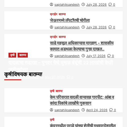
saptahiksandesh
July 28, 2026
0
क्राईम
बातम्या
जेऊरमध्ये लॅपटॉपची चोरीला
saptahiksandesh
July 28, 2026
0
क्राईम
बातम्या
साडे महसूल अधिकाऱ्यास मारहाण,- शासकीय
कामात अडथळा केल्याचा गुन्हा दाखल..
कृषी
बातम्या
saptahiksandesh
July 17, 2026
0
वादळाचा तडाखा – पुनवर येथे धुमाळ बंधूंची २२ लाखांची केळी
जमीनदोस्त
कृषीविषयक बातम्या
saptahiksandesh
May 27, 2026
0
कृषी
बातम्या
केम परिसरात वादळी वाऱ्यासह गारपीट; आंबा व
कांदा पिकांचे लाखोंचे नुकसान
saptahiksandesh
April 24, 2026
0
कृषी
कंदरमधील पराडे यांच्या शेतीची मध्यप्रदेशातील