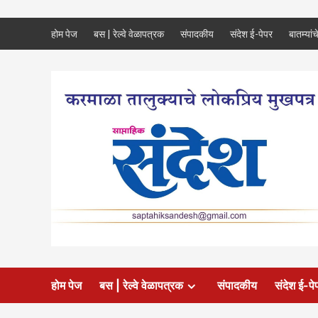
Skip
होम पेज
बस | रेल्वे वेळापत्रक
संपादकीय
संदेश ई-पेपर
बातम्यांच
to
content
होम पेज
बस | रेल्वे वेळापत्रक
संपादकीय
संदेश ई-पे