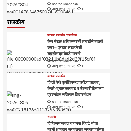
saptahiksandesh
August 4, 2026
0
राजकीय
बातम्या
राजकीय
सामाजिक
केम मंडळ अधिकाऱ्यांची तातडीने बदली
करा – प्रहार संघटनेची
तहसीलदारांकडे मागणी
saptahiksandesh
August 5, 2026
0
बातम्या
राजकीय
जिंती येथे कृषीविषयक चर्चेला चालना;
केळी-द्राक्ष लागवड व शेतकरी हिताच्या
प्रश्नांवर सविस्तर विचारमंथन
saptahiksandesh
August 5, 2026
0
राजकीय
दिग्विजय बागल व गणेश चिवटे यांचा
माजी आमदार जयवंतराव जगताप यांच्या