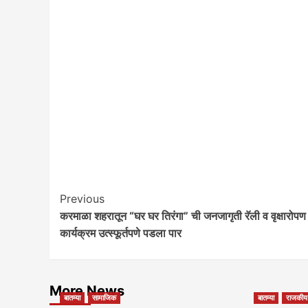
Post
Previous
करमाळा शहरातून “घर घर तिरंगा” ची जनजागृती रॅली व वृक्षारोपण
Navigation
कार्यक्रम उत्स्फूर्तपणे पडला पार
More News
बातम्या
सामाजिक
बातम्या
राजकीय