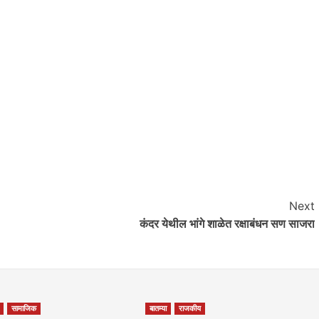
Next
आवाज जनतेचा
कंदर येथील भांगे शाळेत रक्षाबंधन सण साजरा
गटारींतील सांडपाणी रस्त्यावर आल्याने कृष्णाजीनगर
मधील नागरिकांच्या आरोग्याशी खेळ सुरू
saptahiksandesh
September 12, 2024
0
सामाजिक
बातम्या
राजकीय