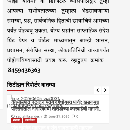
'माझी बातमी' या डिजिटल व्यासपीठाद्वारे तुम्ही
आपल्या सभोवतालच्या तुम्हाला भेडसावणाऱ्या
समस्या, प्रश्न, सार्वजनिक हिताची छायाचित्रे आमच्या
पर्यंत पोहचवू शकता. योग्य प्रश्नांना साप्ताहिक संदेश
प्रिंट पेपर व पोर्टल माध्यमातून आम्ही शासन,
प्रशासन, संबंधित संस्था, लोकप्रतिनिधी यांच्यापर्यंत
पोहोचविण्यासाठी प्रयत्न करू. व्हाट्सएप क्रमांक -
8459436363
सिटीझन रिपोर्टर बातम्या
आरोग्य
आवाज जनतेचा
बातम्या
राजकीय
सामाजिक
आवाज ज
करमाळ्यात नळातून येतेय दुर्गंधीयुक्त पाणी; खडकपुरा
करमाळ
परिसरातील नागरिकांची तातडीच्या कारवाईची मागणी..
असल्यान
saptahiksandesh
June 21, 2026
0
sapt
बातम्या
सामाजिक
संत नामदेव महाराज व संत सावतामाळी महाराज