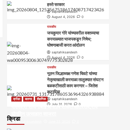
हस्ते सत्कार
saptahiksandesh
August 4, 2026
0
राजकीय
जयकुमार गोरे यांच्यावरील वक्तव्याचा
करमाळ्यात भाजपकडून निषेध;
घोषणाबाजी करत आंदोलन
saptahiksandesh
August 4, 2026
0
राजकीय
नूतन जिल्हाध्यक्ष गणेश चिवटे यांच्या
नेतृत्वाखाली करमाळा तालुक्यात संघटन
बळकटीसाठी काम करणार – जितेश
कटारिया
क्रीडा
बातम्या
शैक्षणिक
saptahiksandesh
July 31, 2026
0
पीएमश्री साधनाबाई जगताप शाळेत आंतरराष्ट्रीय
योगदिन उत्साहात साजरा!
क्रिडा
saptahiksandesh
June 22, 2026
0