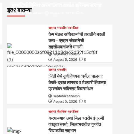
पुण्यतिथीनिमित्त करमाळ्यात अखंड हरिनाम सप्ताह
इतर बातम्या
saptahiksandesh
August 5, 2026
0
बातम्या
राजकीय
सामाजिक
केम मंडळ अधिकाऱ्यांची तातडीने बदली
करा – प्रहार संघटनेची
तहसीलदारांकडे मागणी
saptahiksandesh
August 5, 2026
0
बातम्या
राजकीय
जिंती येथे कृषीविषयक चर्चेला चालना;
केळी-द्राक्ष लागवड व शेतकरी हिताच्या
प्रश्नांवर सविस्तर विचारमंथन
saptahiksandesh
August 5, 2026
0
बातम्या
शैक्षणिक
सामाजिक
करमाळ्यात उद्या जिल्हास्तरीय इंग्रजी
वक्तृत्व स्पर्धा; जिल्हाभरातील गुणवंत
विद्यार्थ्यांचा सहभाग