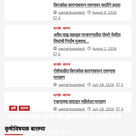
किरकोळ कारणावरून तरुणावर काठीने हल्ला
saptahiksandesh
August 8, 2026
0
क्राईम
बातम्या
अवैध वाळू वाहतूक प्रकरणातील पोथरे येथील
तिघांची निर्दोष मुक्तता…
saptahiksandesh
August 2, 2026
0
क्राईम
बातम्या
रोशेवाडीत किरकोळ कारणावरून तरुणास
मारहाण
saptahiksandesh
July 28, 2026
0
क्राईम
बातम्या
रस्त्याच्या वादातून महिलेला मारहाण
कृषी
बातम्या
saptahiksandesh
July 28, 2026
0
वादळाचा तडाखा – पुनवर येथे धुमाळ बंधूंची २२ लाखांची केळी
जमीनदोस्त
कृषीविषयक बातम्या
saptahiksandesh
May 27, 2026
0