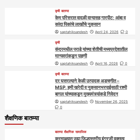
कृषी
बातम्या
केम परिसरात वादळी वाऱ्यासह गारपीट; आंबा व
कांदा पिकांचे लाखोंचे नुकसान
saptahiksandesh
April 24, 2026
0
कृषी
कंदरमधील पराडे यांच्या शेतीची मध्यप्रदेशातील
मान्यवरांकडून पाहणी
saptahiksandesh
April 16, 2026
0
कृषी
बातम्या
दर घसरल्याने केळी उत्पादक अडचणीत –
MSP, हमी खरेदी व नुकसानभरपाईसाठी रश्मी
बागल यांच्याकडून मुख्यमंत्र्यांकडे निवेदन
saptahiksandesh
November 26, 2025
0
शैक्षणिक बातम्या
बातम्या
शैक्षणिक
सामाजिक
करमाळ्यात उद्या जिल्हास्तरीय इंग्रजी वक्तृत्व