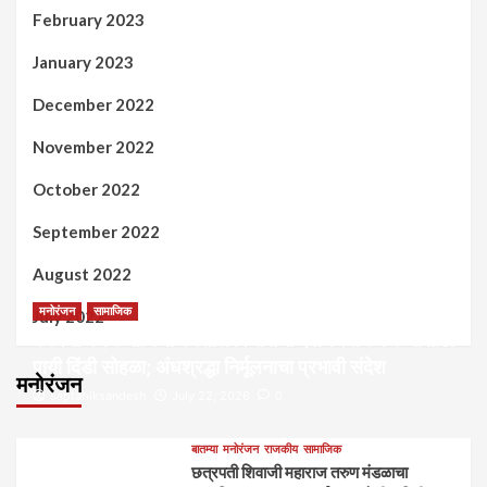
February 2023
January 2023
December 2022
November 2022
October 2022
September 2022
August 2022
मनोरंजन
सामाजिक
July 2022
कल्पना मंथन आणि सर्जनशील विचारांची देवाणघेवाण करण्यासाठी
पायी दिंडी सोहळा; अंधश्रद्धा निर्मूलनाचा प्रभावी संदेश
मनोरंजन
saptahiksandesh
July 22, 2026
0
बातम्या
मनोरंजन
राजकीय
सामाजिक
छत्रपती शिवाजी महाराज तरुण मंडळाचा