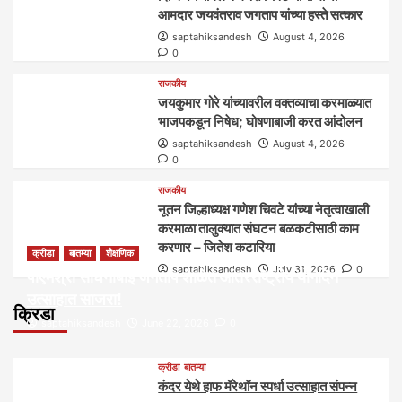
आमदार जयवंतराव जगताप यांच्या हस्ते सत्कार
saptahiksandesh
August 4, 2026
0
राजकीय
जयकुमार गोरे यांच्यावरील वक्तव्याचा करमाळ्यात
भाजपकडून निषेध; घोषणाबाजी करत आंदोलन
saptahiksandesh
August 4, 2026
0
राजकीय
नूतन जिल्हाध्यक्ष गणेश चिवटे यांच्या नेतृत्वाखाली
करमाळा तालुक्यात संघटन बळकटीसाठी काम
करणार – जितेश कटारिया
क्रीडा
बातम्या
शैक्षणिक
saptahiksandesh
July 31, 2026
0
पीएमश्री साधनाबाई जगताप शाळेत आंतरराष्ट्रीय योगदिन
उत्साहात साजरा!
क्रिडा
saptahiksandesh
June 22, 2026
0
क्रीडा
बातम्या
कंदर येथे हाफ मॅरेथॉन स्पर्धा उत्साहात संपन्न