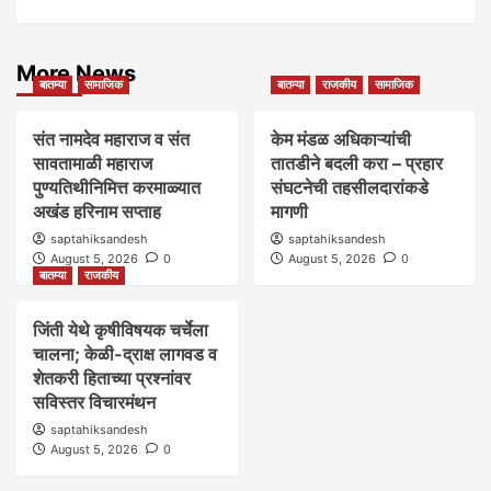
More News
बातम्या
सामाजिक
बातम्या
राजकीय
सामाजिक
संत नामदेव महाराज व संत
केम मंडळ अधिकाऱ्यांची
सावतामाळी महाराज
तातडीने बदली करा – प्रहार
पुण्यतिथीनिमित्त करमाळ्यात
संघटनेची तहसीलदारांकडे
अखंड हरिनाम सप्ताह
मागणी
saptahiksandesh
saptahiksandesh
August 5, 2026
0
August 5, 2026
0
बातम्या
राजकीय
जिंती येथे कृषीविषयक चर्चेला
चालना; केळी-द्राक्ष लागवड व
शेतकरी हिताच्या प्रश्नांवर
सविस्तर विचारमंथन
saptahiksandesh
August 5, 2026
0