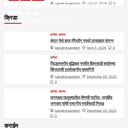
saptahiksandesh
July 31, 2026
0
पीएमश्री साधनाबाई जगताप शाळेत आंतरराष्ट्रीय योगदिन
उत्साहात साजरा!
क्रिडा
saptahiksandesh
June 22, 2026
0
क्रीडा
बातम्या
कंदर येथे हाफ मॅरेथॉन स्पर्धा उत्साहात संपन्न
saptahiksandesh
April 4, 2026
0
क्रीडा
जिल्हास्तरीय बुद्धिबळ स्पर्धेत हिवरवाडी शाळेच्या
किंजलची उल्लेखनीय कामगिरी
saptahiksandesh
December 29, 2025
0
क्रीडा
बातम्या
करमाळा तालुक्यातील वैष्णवी पाटील, जयहिंद
जगताप यांची राष्ट्रीय स्पर्धेसाठी निवड
saptahiksandesh
December 20, 2025
0
क्राईम