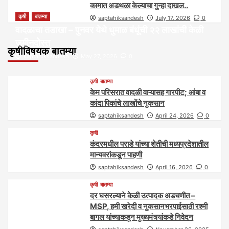
कामात अडथळा केल्याचा गुन्हा दाखल..
कृषी
बातम्या
saptahiksandesh
July 17, 2026
0
वादळाचा तडाखा – पुनवर येथे धुमाळ बंधूंची २२ लाखांची केळी
जमीनदोस्त
कृषीविषयक बातम्या
saptahiksandesh
May 27, 2026
0
कृषी
बातम्या
केम परिसरात वादळी वाऱ्यासह गारपीट; आंबा व
कांदा पिकांचे लाखोंचे नुकसान
saptahiksandesh
April 24, 2026
0
कृषी
कंदरमधील पराडे यांच्या शेतीची मध्यप्रदेशातील
मान्यवरांकडून पाहणी
saptahiksandesh
April 16, 2026
0
कृषी
बातम्या
दर घसरल्याने केळी उत्पादक अडचणीत –
MSP, हमी खरेदी व नुकसानभरपाईसाठी रश्मी
बागल यांच्याकडून मुख्यमंत्र्यांकडे निवेदन