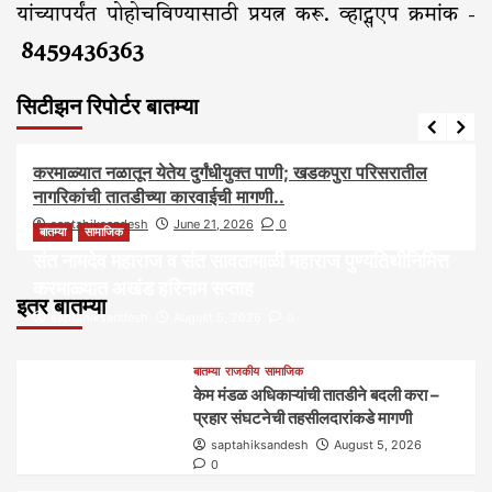
यांच्यापर्यंत पोहोचविण्यासाठी प्रयत्न करू. व्हाट्सएप क्रमांक -
8459436363
सिटीझन रिपोर्टर बातम्या
आरोग्य
आवाज जनतेचा
बातम्या
राजकीय
सामाजिक
करमाळ्यात नळातून येतेय दुर्गंधीयुक्त पाणी; खडकपुरा परिसरातील
नागरिकांची तातडीच्या कारवाईची मागणी..
saptahiksandesh
June 21, 2026
0
बातम्या
सामाजिक
संत नामदेव महाराज व संत सावतामाळी महाराज पुण्यतिथीनिमित्त
करमाळ्यात अखंड हरिनाम सप्ताह
इतर बातम्या
saptahiksandesh
August 5, 2026
0
बातम्या
राजकीय
सामाजिक
केम मंडळ अधिकाऱ्यांची तातडीने बदली करा –
प्रहार संघटनेची तहसीलदारांकडे मागणी
saptahiksandesh
August 5, 2026
0