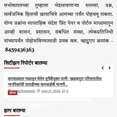
सभोवतालच्या तुम्हाला भेडसावणाऱ्या समस्या, प्रश्न,
सार्वजनिक हिताची छायाचित्रे आमच्या पर्यंत पोहचवू शकता.
योग्य प्रश्नांना साप्ताहिक संदेश प्रिंट पेपर व पोर्टल माध्यमातून
आम्ही शासन, प्रशासन, संबंधित संस्था, लोकप्रतिनिधी
यांच्यापर्यंत पोहोचविण्यासाठी प्रयत्न करू. व्हाट्सएप क्रमांक -
8459436363
सिटीझन रिपोर्टर बातम्या
आरोग्य
आवाज जनतेचा
बातम्या
राजकीय
सामाजिक
करमाळ्यात नळातून येतेय दुर्गंधीयुक्त पाणी; खडकपुरा परिसरातील
नागरिकांची तातडीच्या कारवाईची मागणी..
saptahiksandesh
June 21, 2026
0
बातम्या
केम मंडळ अधिकाऱ्यांच्या बदलीसाठी ग्रामसभेचा ठराव;
तहसीलदारांनाही निवेदन
इतर बातम्या
saptahiksandesh
August 7, 2026
0