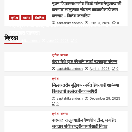
नूतन जिल्हाध्यक्ष गणेश चिवटे यांच्या नेतृत्वाखाली
करमाळा तालुक्यात संघटन बळकटीसाठी काम
करणार – जितेश कटारिया
क्रीडा
बातम्या
शैक्षणिक
saptahiksandesh
July 31, 2026
0
पीएमश्री साधनाबाई जगताप शाळेत आंतरराष्ट्रीय योगदिन
उत्साहात साजरा!
क्रिडा
saptahiksandesh
June 22, 2026
0
क्रीडा
बातम्या
कंदर येथे हाफ मॅरेथॉन स्पर्धा उत्साहात संपन्न
saptahiksandesh
April 4, 2026
0
क्रीडा
जिल्हास्तरीय बुद्धिबळ स्पर्धेत हिवरवाडी शाळेच्या
किंजलची उल्लेखनीय कामगिरी
saptahiksandesh
December 29, 2025
0
क्रीडा
बातम्या
करमाळा तालुक्यातील वैष्णवी पाटील, जयहिंद
जगताप यांची राष्ट्रीय स्पर्धेसाठी निवड