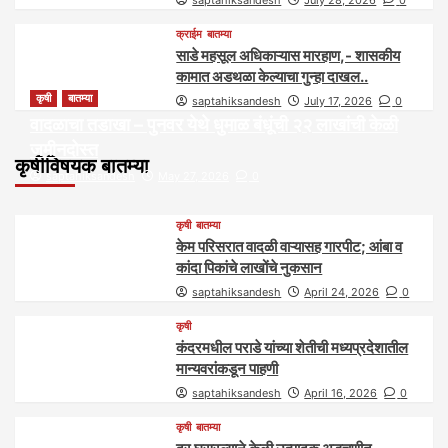
saptahiksandesh
July 28, 2026
0
क्राईम
बातम्या
साडे महसूल अधिकाऱ्यास मारहाण,- शासकीय
कामात अडथळा केल्याचा गुन्हा दाखल..
कृषी
बातम्या
saptahiksandesh
July 17, 2026
0
वादळाचा तडाखा – पुनवर येथे धुमाळ बंधूंची २२ लाखांची केळी
जमीनदोस्त
कृषीविषयक बातम्या
saptahiksandesh
May 27, 2026
0
कृषी
बातम्या
केम परिसरात वादळी वाऱ्यासह गारपीट; आंबा व
कांदा पिकांचे लाखोंचे नुकसान
saptahiksandesh
April 24, 2026
0
कृषी
कंदरमधील पराडे यांच्या शेतीची मध्यप्रदेशातील
मान्यवरांकडून पाहणी
saptahiksandesh
April 16, 2026
0
कृषी
बातम्या