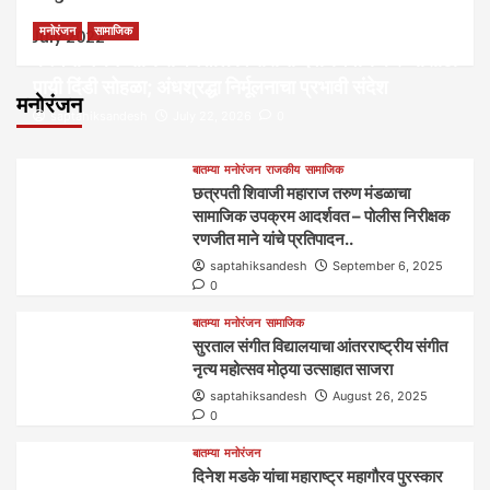
मनोरंजन
सामाजिक
July 2022
कल्पना मंथन आणि सर्जनशील विचारांची देवाणघेवाण करण्यासाठी
पायी दिंडी सोहळा; अंधश्रद्धा निर्मूलनाचा प्रभावी संदेश
मनोरंजन
saptahiksandesh
July 22, 2026
0
बातम्या
मनोरंजन
राजकीय
सामाजिक
छत्रपती शिवाजी महाराज तरुण मंडळाचा
सामाजिक उपक्रम आदर्शवत – पोलीस निरीक्षक
रणजीत माने यांचे प्रतिपादन..
saptahiksandesh
September 6, 2025
0
बातम्या
मनोरंजन
सामाजिक
सुरताल संगीत विद्यालयाचा आंतरराष्ट्रीय संगीत
नृत्य महोत्सव मोठ्या उत्साहात साजरा
saptahiksandesh
August 26, 2025
0
बातम्या
मनोरंजन
दिनेश मडके यांचा महाराष्ट्र महागौरव‌ पुरस्कार‌‌‌