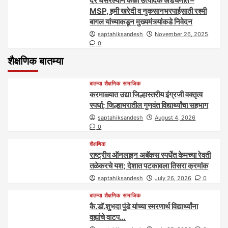
दर घसरल्याने केळी उत्पादक अडचणीत –
MSP, हमी खरेदी व नुकसानभरपाईसाठी रश्मी
बागल यांच्याकडून मुख्यमंत्र्यांकडे निवेदन
saptahiksandesh
November 26, 2025
0
शैक्षणिक बातम्या
बातम्या
शैक्षणिक
सामाजिक
करमाळ्यात उद्या जिल्हास्तरीय इंग्रजी वक्तृत्व
स्पर्धा; जिल्हाभरातील गुणवंत विद्यार्थ्यांचा सहभाग
saptahiksandesh
August 4, 2026
0
शैक्षणिक
राष्ट्रीय ऑनलाइन अबॅकस स्पर्धेत केमच्या रेवती
तळेकरचे यश; देशात पटकावला तिसरा क्रमांक
saptahiksandesh
July 26, 2026
0
बातम्या
शैक्षणिक
सामाजिक
कै.डॉ.शुभदा पुंडे यांच्या स्मरणार्थ विद्यार्थ्यांना
वह्यांचे वाटप…