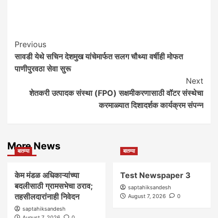
Post
Previous
सावडी येथे सचिन देशमुख यांचेमार्फत सलग चौथ्या वर्षीही मोफत
Navigation
पाणीपुरवठा सेवा सुरू
Next
शेतकरी उत्पादक संस्था (FPO) सक्षमीकरणासाठी वॉटर संस्थेचा
करमाळ्यात दिशादर्शक कार्यक्रम संपन्न
More News
बातम्या
बातम्या
केम मंडळ अधिकाऱ्यांच्या
Test Newspaper 3
बदलीसाठी ग्रामसभेचा ठराव;
saptahiksandesh
तहसीलदारांनाही निवेदन
August 7, 2026
0
saptahiksandesh
August 7, 2026
0