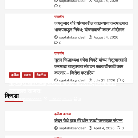
saptahiksandesh
August 4, 2026
0
राजकीय
जयकुमार गोरे यांच्यावरील वक्तव्याचा करमाळ्यात
भाजपकडून निषेध; घोषणाबाजी करत आंदोलन
saptahiksandesh
August 4, 2026
0
राजकीय
नूतन जिल्हाध्यक्ष गणेश चिवटे यांच्या नेतृत्वाखाली
करमाळा तालुक्यात संघटन बळकटीसाठी काम
करणार – जितेश कटारिया
क्रीडा
बातम्या
शैक्षणिक
saptahiksandesh
July 31, 2026
0
पीएमश्री साधनाबाई जगताप शाळेत आंतरराष्ट्रीय योगदिन
उत्साहात साजरा!
क्रिडा
saptahiksandesh
June 22, 2026
0
क्रीडा
बातम्या
कंदर येथे हाफ मॅरेथॉन स्पर्धा उत्साहात संपन्न
saptahiksandesh
April 4, 2026
0