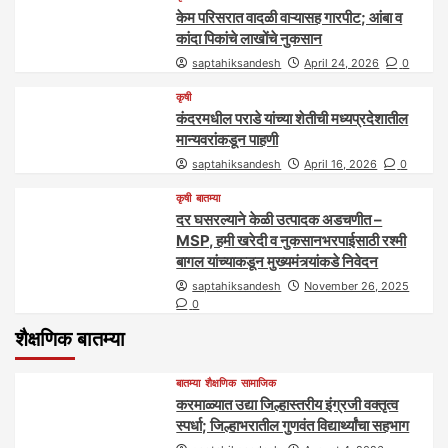
केम परिसरात वादळी वाऱ्यासह गारपीट; आंबा व
कांदा पिकांचे लाखोंचे नुकसान
saptahiksandesh
April 24, 2026
0
कृषी
कंदरमधील पराडे यांच्या शेतीची मध्यप्रदेशातील
मान्यवरांकडून पाहणी
saptahiksandesh
April 16, 2026
0
कृषी
बातम्या
दर घसरल्याने केळी उत्पादक अडचणीत –
MSP, हमी खरेदी व नुकसानभरपाईसाठी रश्मी
बागल यांच्याकडून मुख्यमंत्र्यांकडे निवेदन
saptahiksandesh
November 26, 2025
0
शैक्षणिक बातम्या
बातम्या
शैक्षणिक
सामाजिक
करमाळ्यात उद्या जिल्हास्तरीय इंग्रजी वक्तृत्व
स्पर्धा; जिल्हाभरातील गुणवंत विद्यार्थ्यांचा सहभाग