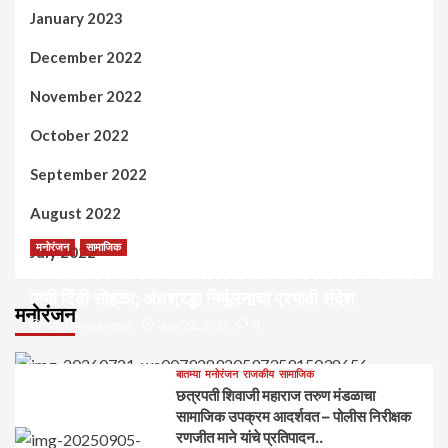
January 2023
December 2022
November 2022
October 2022
September 2022
August 2022
मनोरंजन
सामाजिक
July 2022
कल्पना मंथन आणि सर्जनशील विचारांची देवाणघेवाण करण्यासाठी
पायी दिंडी सोहळा; अंधश्रद्धा निर्मूलनाचा प्रभावी संदेश
मनोरंजन
saptahiksandesh
July 22, 2026
0
बातम्या
मनोरंजन
राजकीय
सामाजिक
छत्रपती शिवाजी महाराज तरुण मंडळाचा
सामाजिक उपक्रम आदर्शवत – पोलीस निरीक्षक
रणजीत माने यांचे प्रतिपादन..