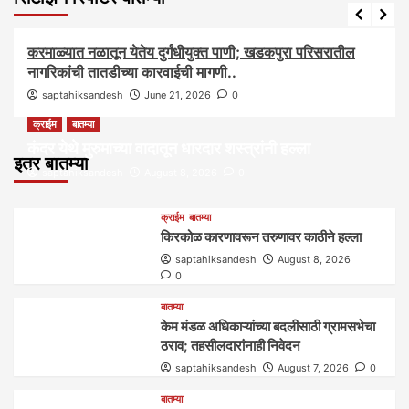
आरोग्य
आवाज जनतेचा
बातम्या
राजकीय
सामाजिक
करमाळ्यात नळातून येतेय दुर्गंधीयुक्त पाणी; खडकपुरा परिसरातील
नागरिकांची तातडीच्या कारवाईची मागणी..
saptahiksandesh
June 21, 2026
0
क्राईम
बातम्या
कंदर येथे मुरुमाच्या वादातून धारदार शस्त्रांनी हल्ला
इतर बातम्या
saptahiksandesh
August 8, 2026
0
क्राईम
बातम्या
किरकोळ कारणावरून तरुणावर काठीने हल्ला
saptahiksandesh
August 8, 2026
0
बातम्या
केम मंडळ अधिकाऱ्यांच्या बदलीसाठी ग्रामसभेचा
ठराव; तहसीलदारांनाही निवेदन
saptahiksandesh
August 7, 2026
0
बातम्या