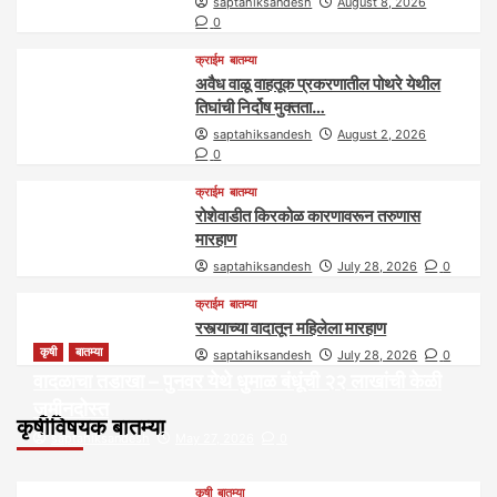
saptahiksandesh
August 8, 2026
0
क्राईम
बातम्या
अवैध वाळू वाहतूक प्रकरणातील पोथरे येथील
तिघांची निर्दोष मुक्तता…
saptahiksandesh
August 2, 2026
0
क्राईम
बातम्या
रोशेवाडीत किरकोळ कारणावरून तरुणास
मारहाण
saptahiksandesh
July 28, 2026
0
क्राईम
बातम्या
रस्त्याच्या वादातून महिलेला मारहाण
कृषी
बातम्या
saptahiksandesh
July 28, 2026
0
वादळाचा तडाखा – पुनवर येथे धुमाळ बंधूंची २२ लाखांची केळी
जमीनदोस्त
कृषीविषयक बातम्या
saptahiksandesh
May 27, 2026
0
कृषी
बातम्या