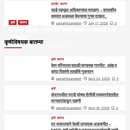
क्राईम
बातम्या
साडे महसूल अधिकाऱ्यास मारहाण,- शासकीय
कामात अडथळा केल्याचा गुन्हा दाखल..
कृषी
बातम्या
saptahiksandesh
July 17, 2026
0
वादळाचा तडाखा – पुनवर येथे धुमाळ बंधूंची २२ लाखांची केळी
जमीनदोस्त
कृषीविषयक बातम्या
saptahiksandesh
May 27, 2026
0
कृषी
बातम्या
केम परिसरात वादळी वाऱ्यासह गारपीट; आंबा व
कांदा पिकांचे लाखोंचे नुकसान
saptahiksandesh
April 24, 2026
0
कृषी
कंदरमधील पराडे यांच्या शेतीची मध्यप्रदेशातील
मान्यवरांकडून पाहणी
saptahiksandesh
April 16, 2026
0
कृषी
बातम्या
दर घसरल्याने केळी उत्पादक अडचणीत –