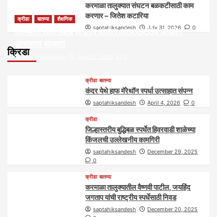
करमाळा तालुक्यात संघटन बळकटीसाठी काम
करणार – जितेश कटारिया
क्रीडा
बातम्या
शैक्षणिक
saptahiksandesh
July 31, 2026
0
पीएमश्री साधनाबाई जगताप शाळेत आंतरराष्ट्रीय योगदिन
उत्साहात साजरा!
क्रिडा
saptahiksandesh
June 22, 2026
0
क्रीडा
बातम्या
कंदर येथे हाफ मॅरेथॉन स्पर्धा उत्साहात संपन्न
saptahiksandesh
April 4, 2026
0
क्रीडा
जिल्हास्तरीय बुद्धिबळ स्पर्धेत हिवरवाडी शाळेच्या
किंजलची उल्लेखनीय कामगिरी
saptahiksandesh
December 29, 2025
0
क्रीडा
बातम्या
करमाळा तालुक्यातील वैष्णवी पाटील, जयहिंद
जगताप यांची राष्ट्रीय स्पर्धेसाठी निवड
saptahiksandesh
December 20, 2025