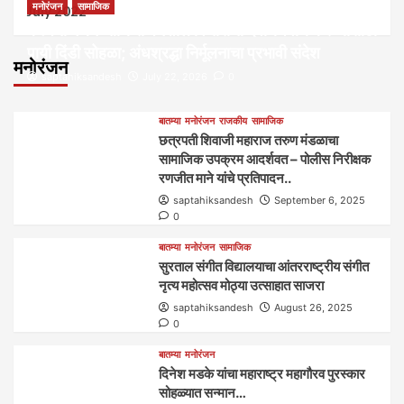
मनोरंजन
सामाजिक
July 2022
कल्पना मंथन आणि सर्जनशील विचारांची देवाणघेवाण करण्यासाठी
पायी दिंडी सोहळा; अंधश्रद्धा निर्मूलनाचा प्रभावी संदेश
मनोरंजन
saptahiksandesh
July 22, 2026
0
बातम्या
मनोरंजन
राजकीय
सामाजिक
छत्रपती शिवाजी महाराज तरुण मंडळाचा
सामाजिक उपक्रम आदर्शवत – पोलीस निरीक्षक
रणजीत माने यांचे प्रतिपादन..
saptahiksandesh
September 6, 2025
0
बातम्या
मनोरंजन
सामाजिक
सुरताल संगीत विद्यालयाचा आंतरराष्ट्रीय संगीत
नृत्य महोत्सव मोठ्या उत्साहात साजरा
saptahiksandesh
August 26, 2025
0
बातम्या
मनोरंजन
दिनेश मडके यांचा महाराष्ट्र महागौरव‌ पुरस्कार‌‌‌
सोहळ्यात सन्मान…