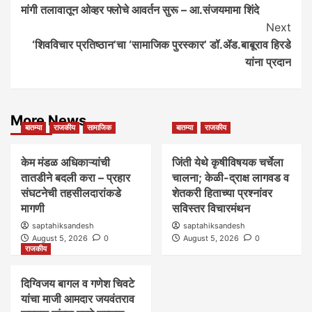
मांगी तलावातून ओव्हर फ्लोचे आवर्तन सुरू – आ.संजयमामा शिंदे
Navigation
Next
‘शिवविचार प्रतिष्ठान’चा ‘सामाजिक पुरस्कार’ डॉ.ॲड.बाबूराव हिरडे
यांना प्रदान
More News
बातम्या
राजकीय
सामाजिक
बातम्या
राजकीय
केम मंडळ अधिकाऱ्यांची
जिंती येथे कृषीविषयक चर्चेला
तातडीने बदली करा – प्रहार
चालना; केळी-द्राक्ष लागवड व
संघटनेची तहसीलदारांकडे
शेतकरी हिताच्या प्रश्नांवर
मागणी
सविस्तर विचारमंथन
saptahiksandesh
saptahiksandesh
August 5, 2026
0
August 5, 2026
0
राजकीय
दिग्विजय बागल व गणेश चिवटे
यांचा माजी आमदार जयवंतराव