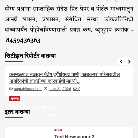
योग्य प्रश्नांना साप्ताहिक संदेश प्रिंट पेपर व पोर्टल माध्यमातून
आम्ही शासन, प्रशासन, संबंधित संस्था, लोकप्रतिनिधी
यांच्यापर्यंत पोहोचविण्यासाठी प्रयत्न करू. व्हाट्सएप क्रमांक -
8459436363
सिटीझन रिपोर्टर बातम्या
आरोग्य
आवाज जनतेचा
बातम्या
राजकीय
सामाजिक
करमाळ्यात नळातून येतेय दुर्गंधीयुक्त पाणी; खडकपुरा परिसरातील
नागरिकांची तातडीच्या कारवाईची मागणी..
saptahiksandesh
June 21, 2026
0
बातम्या
Test Newspaper 3
इतर बातम्या
saptahiksandesh
August 7, 2026
0
बातम्या
Test Newspaper 2