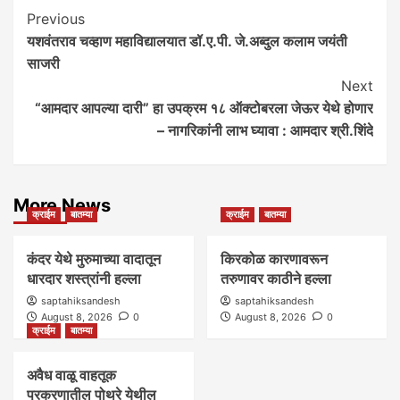
Post
Previous
यशवंतराव चव्हाण महाविद्यालयात डॉ.ए.पी. जे.अब्दुल कलाम जयंती
Navigation
साजरी
Next
“आमदार आपल्या दारी” हा उपक्रम १८ ऑक्टोबरला जेऊर येथे होणार
– नागरिकांनी लाभ घ्यावा : आमदार श्री.शिंदे
More News
क्राईम
बातम्या
क्राईम
बातम्या
कंदर येथे मुरुमाच्या वादातून
किरकोळ कारणावरून
धारदार शस्त्रांनी हल्ला
तरुणावर काठीने हल्ला
saptahiksandesh
saptahiksandesh
August 8, 2026
0
August 8, 2026
0
क्राईम
बातम्या
अवैध वाळू वाहतूक
प्रकरणातील पोथरे येथील