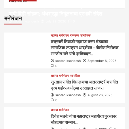
July 2022
कल्पना मंथन आणि सर्जनशील विचारांची देवाणघेवाण करण्यासाठी
पायी दिंडी सोहळा; अंधश्रद्धा निर्मूलनाचा प्रभावी संदेश
मनोरंजन
saptahiksandesh
July 22, 2026
0
बातम्या
मनोरंजन
राजकीय
सामाजिक
छत्रपती शिवाजी महाराज तरुण मंडळाचा
सामाजिक उपक्रम आदर्शवत – पोलीस निरीक्षक
रणजीत माने यांचे प्रतिपादन..
saptahiksandesh
September 6, 2025
0
बातम्या
मनोरंजन
सामाजिक
सुरताल संगीत विद्यालयाचा आंतरराष्ट्रीय संगीत
नृत्य महोत्सव मोठ्या उत्साहात साजरा
saptahiksandesh
August 26, 2025
0
बातम्या
मनोरंजन
दिनेश मडके यांचा महाराष्ट्र महागौरव‌ पुरस्कार‌‌‌
सोहळ्यात सन्मान…