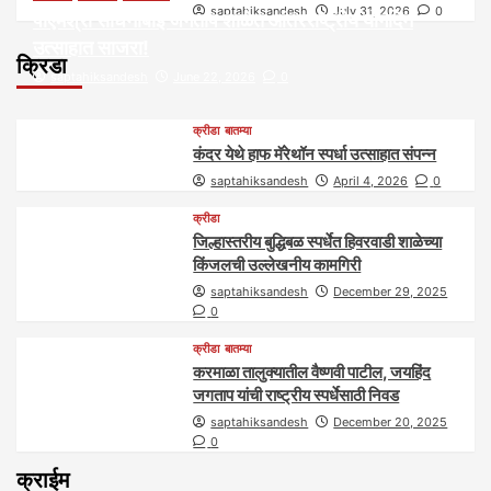
saptahiksandesh
July 31, 2026
0
पीएमश्री साधनाबाई जगताप शाळेत आंतरराष्ट्रीय योगदिन
उत्साहात साजरा!
क्रिडा
saptahiksandesh
June 22, 2026
0
क्रीडा
बातम्या
कंदर येथे हाफ मॅरेथॉन स्पर्धा उत्साहात संपन्न
saptahiksandesh
April 4, 2026
0
क्रीडा
जिल्हास्तरीय बुद्धिबळ स्पर्धेत हिवरवाडी शाळेच्या
किंजलची उल्लेखनीय कामगिरी
saptahiksandesh
December 29, 2025
0
क्रीडा
बातम्या
करमाळा तालुक्यातील वैष्णवी पाटील, जयहिंद
जगताप यांची राष्ट्रीय स्पर्धेसाठी निवड
saptahiksandesh
December 20, 2025
0
क्राईम