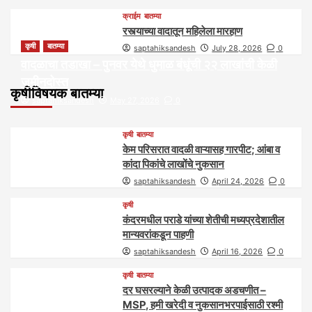
क्राईम
बातम्या
रस्त्याच्या वादातून महिलेला मारहाण
कृषी
बातम्या
saptahiksandesh
July 28, 2026
0
वादळाचा तडाखा – पुनवर येथे धुमाळ बंधूंची २२ लाखांची केळी
जमीनदोस्त
कृषीविषयक बातम्या
saptahiksandesh
May 27, 2026
0
कृषी
बातम्या
केम परिसरात वादळी वाऱ्यासह गारपीट; आंबा व
कांदा पिकांचे लाखोंचे नुकसान
saptahiksandesh
April 24, 2026
0
कृषी
कंदरमधील पराडे यांच्या शेतीची मध्यप्रदेशातील
मान्यवरांकडून पाहणी
saptahiksandesh
April 16, 2026
0
कृषी
बातम्या
दर घसरल्याने केळी उत्पादक अडचणीत –
MSP, हमी खरेदी व नुकसानभरपाईसाठी रश्मी