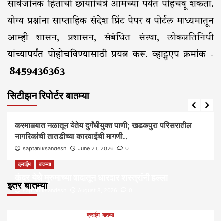
सार्वजनिक हिताची छायाचित्रे आमच्या पर्यंत पोहचवू शकता.
योग्य प्रश्नांना साप्ताहिक संदेश प्रिंट पेपर व पोर्टल माध्यमातून
आम्ही शासन, प्रशासन, संबंधित संस्था, लोकप्रतिनिधी
यांच्यापर्यंत पोहोचविण्यासाठी प्रयत्न करू. व्हाट्सएप क्रमांक -
8459436363
सिटीझन रिपोर्टर बातम्या
आरोग्य
आवाज जनतेचा
बातम्या
राजकीय
सामाजिक
करमाळ्यात नळातून येतेय दुर्गंधीयुक्त पाणी; खडकपुरा परिसरातील
नागरिकांची तातडीच्या कारवाईची मागणी..
saptahiksandesh
June 21, 2026
0
क्राईम
बातम्या
कंदर येथे मुरुमाच्या वादातून धारदार शस्त्रांनी हल्ला
इतर बातम्या
saptahiksandesh
August 8, 2026
0
क्राईम
बातम्या