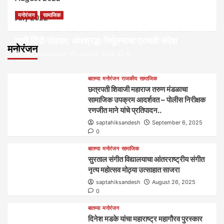
मनोरंजन
सामाजिक
July 2022
कल्पना मंथन आणि सर्जनशील विचारांची देवाणघेवाण करण्यासाठी
पायी दिंडी सोहळा; अंधश्रद्धा निर्मूलनाचा प्रभावी संदेश
मनोरंजन
saptahiksandesh
July 22, 2026
0
बातम्या
मनोरंजन
राजकीय
सामाजिक
छत्रपती शिवाजी महाराज तरुण मंडळाचा
सामाजिक उपक्रम आदर्शवत – पोलीस निरीक्षक
रणजीत माने यांचे प्रतिपादन..
saptahiksandesh
September 6, 2025
0
बातम्या
मनोरंजन
सामाजिक
सुरताल संगीत विद्यालयाचा आंतरराष्ट्रीय संगीत
नृत्य महोत्सव मोठ्या उत्साहात साजरा
saptahiksandesh
August 26, 2025
0
बातम्या
मनोरंजन
दिनेश मडके यांचा महाराष्ट्र महागौरव‌ पुरस्कार‌‌‌