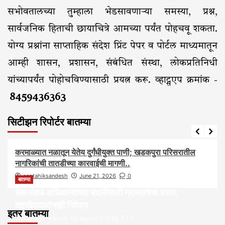
सभोवतालच्या तुम्हाला भेडसावणाऱ्या समस्या, प्रश्न,
सार्वजनिक हिताची छायाचित्रे आमच्या पर्यंत पोहचवू शकता.
योग्य प्रश्नांना साप्ताहिक संदेश प्रिंट पेपर व पोर्टल माध्यमातून
आम्ही शासन, प्रशासन, संबंधित संस्था, लोकप्रतिनिधी
यांच्यापर्यंत पोहोचविण्यासाठी प्रयत्न करू. व्हाट्सएप क्रमांक -
8459436363
सिटीझन रिपोर्टर बातम्या
आरोग्य
आवाज जनतेचा
बातम्या
राजकीय
सामाजिक
करमाळ्यात नळातून येतेय दुर्गंधीयुक्त पाणी; खडकपुरा परिसरातील
नागरिकांची तातडीच्या कारवाईची मागणी..
saptahiksandesh
June 21, 2026
0
बातम्या
केम मंडळ अधिकाऱ्यांच्या बदलीसाठी ग्रामसभेचा ठराव;
तहसीलदारांनाही निवेदन
इतर बातम्या
saptahiksandesh
August 7, 2026
0