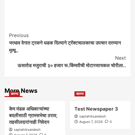
Post
Previous
भरधाव वेगात ट्रकने धडक दिल्याने ट्रॅक्टचालकाचा उपचार दरम्यान
Navigation
मृत्यू..
Next
ऊसतोड मजुराची ३० हजार रू.किंमतीची मोटारसायकल चोरीला..
More News
बातम्या
बातम्या
केम मंडळ अधिकाऱ्यांच्या
Test Newspaper 3
बदलीसाठी ग्रामसभेचा ठराव;
saptahiksandesh
तहसीलदारांनाही निवेदन
August 7, 2026
0
saptahiksandesh
August 7, 2026
0