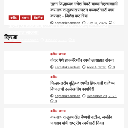
नूतन जिल्हाध्यक्ष गणेश चिवटे यांच्या नेतृत्वाखाली
करमाळा तालुक्यात संघटन बळकटीसाठी काम
करणार – जितेश कटारिया
क्रीडा
बातम्या
शैक्षणिक
saptahiksandesh
July 31, 2026
0
पीएमश्री साधनाबाई जगताप शाळेत आंतरराष्ट्रीय योगदिन
उत्साहात साजरा!
क्रिडा
saptahiksandesh
June 22, 2026
0
क्रीडा
बातम्या
कंदर येथे हाफ मॅरेथॉन स्पर्धा उत्साहात संपन्न
saptahiksandesh
April 4, 2026
0
क्रीडा
जिल्हास्तरीय बुद्धिबळ स्पर्धेत हिवरवाडी शाळेच्या
किंजलची उल्लेखनीय कामगिरी
saptahiksandesh
December 29, 2025
0
क्रीडा
बातम्या
करमाळा तालुक्यातील वैष्णवी पाटील, जयहिंद
जगताप यांची राष्ट्रीय स्पर्धेसाठी निवड