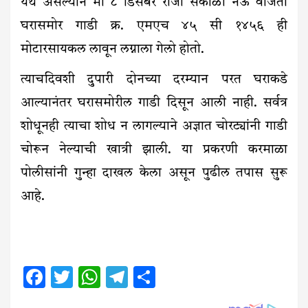
येथे असल्याने मी ८ डिसेंबर रोजी सकाळी नऊ वाजता
घरासमोर गाडी क्र. एमएच ४५ सी १४५६ ही
मोटारसायकल लावून लग्नाला गेलो होतो.
त्याचदिवशी दुपारी दोनच्या दरम्यान परत घराकडे
आल्यानंतर घरासमोरील गाडी दिसून आली नाही. सर्वत्र
शोधूनही त्याचा शोध न लागल्याने अज्ञात चोरट्यांनी गाडी
चोरून नेल्याची खात्री झाली. या प्रकरणी करमाळा
पोलीसांनी गुन्हा दाखल केला असून पुढील तपास सुरू
आहे.
Facebook
Twitter
WhatsApp
Telegram
Share