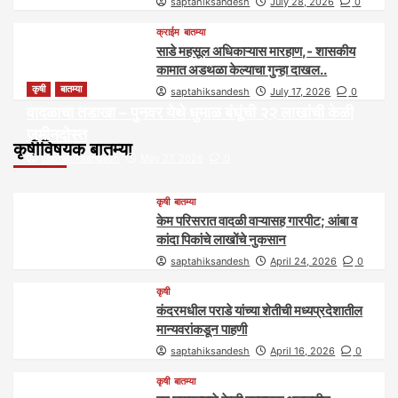
saptahiksandesh
July 28, 2026
0
क्राईम
बातम्या
साडे महसूल अधिकाऱ्यास मारहाण,- शासकीय
कामात अडथळा केल्याचा गुन्हा दाखल..
कृषी
बातम्या
saptahiksandesh
July 17, 2026
0
वादळाचा तडाखा – पुनवर येथे धुमाळ बंधूंची २२ लाखांची केळी
जमीनदोस्त
कृषीविषयक बातम्या
saptahiksandesh
May 27, 2026
0
कृषी
बातम्या
केम परिसरात वादळी वाऱ्यासह गारपीट; आंबा व
कांदा पिकांचे लाखोंचे नुकसान
saptahiksandesh
April 24, 2026
0
कृषी
कंदरमधील पराडे यांच्या शेतीची मध्यप्रदेशातील
मान्यवरांकडून पाहणी
saptahiksandesh
April 16, 2026
0
कृषी
बातम्या