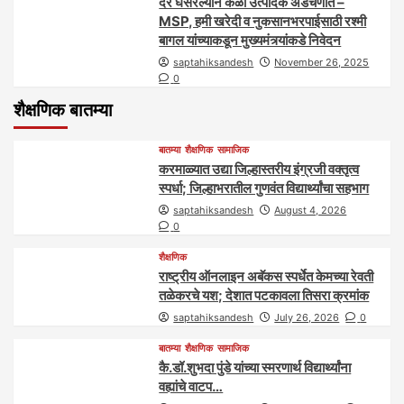
दर घसरल्याने केळी उत्पादक अडचणीत –
MSP, हमी खरेदी व नुकसानभरपाईसाठी रश्मी
बागल यांच्याकडून मुख्यमंत्र्यांकडे निवेदन
saptahiksandesh
November 26, 2025
0
शैक्षणिक बातम्या
बातम्या
शैक्षणिक
सामाजिक
करमाळ्यात उद्या जिल्हास्तरीय इंग्रजी वक्तृत्व
स्पर्धा; जिल्हाभरातील गुणवंत विद्यार्थ्यांचा सहभाग
saptahiksandesh
August 4, 2026
0
शैक्षणिक
राष्ट्रीय ऑनलाइन अबॅकस स्पर्धेत केमच्या रेवती
तळेकरचे यश; देशात पटकावला तिसरा क्रमांक
saptahiksandesh
July 26, 2026
0
बातम्या
शैक्षणिक
सामाजिक
कै.डॉ.शुभदा पुंडे यांच्या स्मरणार्थ विद्यार्थ्यांना
वह्यांचे वाटप…