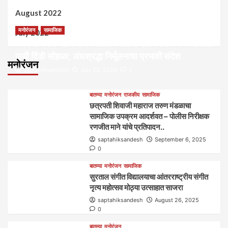
August 2022
मनोरंजन
सामाजिक
July 2022
कल्पना मंथन आणि सर्जनशील विचारांची देवाणघेवाण करण्यासाठी
पायी दिंडी सोहळा; अंधश्रद्धा निर्मूलनाचा प्रभावी संदेश
मनोरंजन
saptahiksandesh
July 22, 2026
0
बातम्या
मनोरंजन
राजकीय
सामाजिक
छत्रपती शिवाजी महाराज तरुण मंडळाचा
सामाजिक उपक्रम आदर्शवत – पोलीस निरीक्षक
रणजीत माने यांचे प्रतिपादन..
saptahiksandesh
September 6, 2025
0
बातम्या
मनोरंजन
सामाजिक
सुरताल संगीत विद्यालयाचा आंतरराष्ट्रीय संगीत
नृत्य महोत्सव मोठ्या उत्साहात साजरा
saptahiksandesh
August 26, 2025
0
बातम्या
मनोरंजन