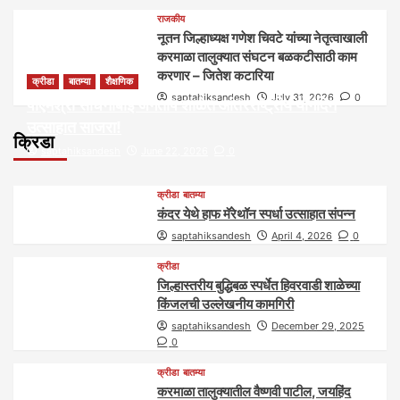
राजकीय
नूतन जिल्हाध्यक्ष गणेश चिवटे यांच्या नेतृत्वाखाली
करमाळा तालुक्यात संघटन बळकटीसाठी काम
करणार – जितेश कटारिया
क्रीडा
बातम्या
शैक्षणिक
saptahiksandesh
July 31, 2026
0
पीएमश्री साधनाबाई जगताप शाळेत आंतरराष्ट्रीय योगदिन
उत्साहात साजरा!
क्रिडा
saptahiksandesh
June 22, 2026
0
क्रीडा
बातम्या
कंदर येथे हाफ मॅरेथॉन स्पर्धा उत्साहात संपन्न
saptahiksandesh
April 4, 2026
0
क्रीडा
जिल्हास्तरीय बुद्धिबळ स्पर्धेत हिवरवाडी शाळेच्या
किंजलची उल्लेखनीय कामगिरी
saptahiksandesh
December 29, 2025
0
क्रीडा
बातम्या
करमाळा तालुक्यातील वैष्णवी पाटील, जयहिंद