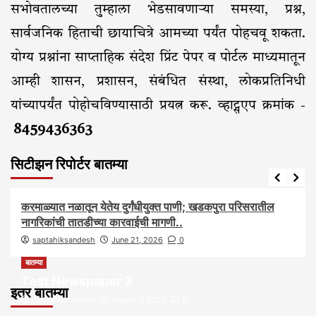
सभोवतालच्या तुम्हाला भेडसावणाऱ्या समस्या, प्रश्न,
सार्वजनिक हिताची छायाचित्रे आमच्या पर्यंत पोहचवू शकता.
योग्य प्रश्नांना साप्ताहिक संदेश प्रिंट पेपर व पोर्टल माध्यमातून
आम्ही शासन, प्रशासन, संबंधित संस्था, लोकप्रतिनिधी
यांच्यापर्यंत पोहोचविण्यासाठी प्रयत्न करू. व्हाट्सएप क्रमांक -
8459436363
सिटीझन रिपोर्टर बातम्या
आरोग्य
आवाज जनतेचा
बातम्या
राजकीय
सामाजिक
करमाळ्यात नळातून येतेय दुर्गंधीयुक्त पाणी; खडकपुरा परिसरातील
नागरिकांची तातडीच्या कारवाईची मागणी..
saptahiksandesh
June 21, 2026
0
बातम्या
Test Newspaper 3
इतर बातम्या
saptahiksandesh
August 7, 2026
0