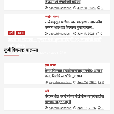
जेऊरमध्ये लॅपटॉपची चोरीला
saptahiksandesh
July 28, 2026
0
क्राईम
बातम्या
साडे महसूल अधिकाऱ्यास मारहाण,- शासकीय
कामात अडथळा केल्याचा गुन्हा दाखल..
कृषी
बातम्या
saptahiksandesh
July 17, 2026
0
वादळाचा तडाखा – पुनवर येथे धुमाळ बंधूंची २२ लाखांची केळी
जमीनदोस्त
कृषीविषयक बातम्या
saptahiksandesh
May 27, 2026
0
कृषी
बातम्या
केम परिसरात वादळी वाऱ्यासह गारपीट; आंबा व
कांदा पिकांचे लाखोंचे नुकसान
saptahiksandesh
April 24, 2026
0
कृषी
कंदरमधील पराडे यांच्या शेतीची मध्यप्रदेशातील
मान्यवरांकडून पाहणी
saptahiksandesh
April 16, 2026
0