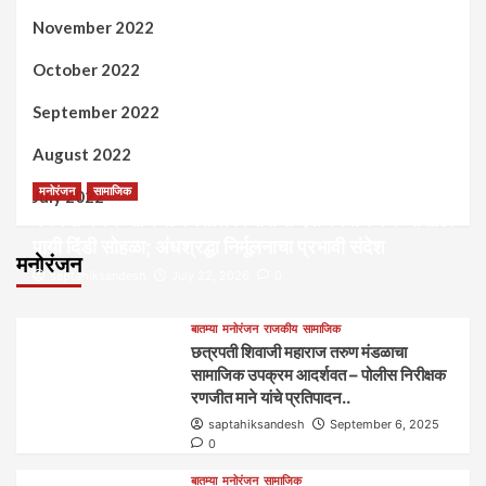
November 2022
October 2022
September 2022
August 2022
मनोरंजन
सामाजिक
July 2022
कल्पना मंथन आणि सर्जनशील विचारांची देवाणघेवाण करण्यासाठी
पायी दिंडी सोहळा; अंधश्रद्धा निर्मूलनाचा प्रभावी संदेश
मनोरंजन
saptahiksandesh
July 22, 2026
0
बातम्या
मनोरंजन
राजकीय
सामाजिक
छत्रपती शिवाजी महाराज तरुण मंडळाचा
सामाजिक उपक्रम आदर्शवत – पोलीस निरीक्षक
रणजीत माने यांचे प्रतिपादन..
saptahiksandesh
September 6, 2025
0
बातम्या
मनोरंजन
सामाजिक