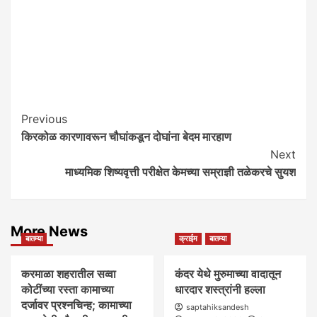
Post
Previous
किरकोळ कारणावरून चौघांकडून दोघांना बेदम मारहाण
Navigation
Next
माध्यमिक शिष्यवृत्ती परीक्षेत केमच्या सम्राज्ञी तळेकरचे सुयश
More News
बातम्या
क्राईम
बातम्या
करमाळा शहरातील सव्वा
कंदर येथे मुरुमाच्या वादातून
कोटींच्या रस्ता कामाच्या
धारदार शस्त्रांनी हल्ला
दर्जावर प्रश्नचिन्ह; कामाच्या
saptahiksandesh