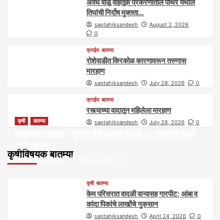
अवैध वाळू वाहतूक प्रकरणातील पोथरे येथील
तिघांची निर्दोष मुक्तता…
saptahiksandesh
August 2, 2026
0
क्राईम
बातम्या
रोशेवाडीत किरकोळ कारणावरून तरुणास
मारहाण
saptahiksandesh
July 28, 2026
0
क्राईम
बातम्या
रस्त्याच्या वादातून महिलेला मारहाण
कृषी
बातम्या
saptahiksandesh
July 28, 2026
0
वादळाचा तडाखा – पुनवर येथे धुमाळ बंधूंची २२ लाखांची केळी
जमीनदोस्त
कृषीविषयक बातम्या
saptahiksandesh
May 27, 2026
0
कृषी
बातम्या
केम परिसरात वादळी वाऱ्यासह गारपीट; आंबा व
कांदा पिकांचे लाखोंचे नुकसान
saptahiksandesh
April 24, 2026
0