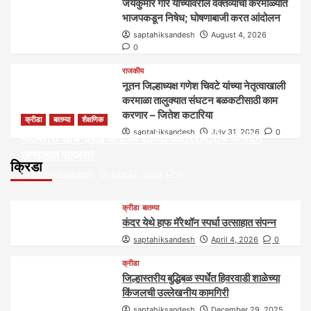
जयकुमार गोरे यांच्यावरील वक्तव्याचा करमाळ्यात
भाजपकडून निषेध; घोषणाबाजी करत आंदोलन
saptahiksandesh
August 4, 2026
0
राजकीय
नूतन जिल्हाध्यक्ष गणेश चिवटे यांच्या नेतृत्वाखाली
करमाळा तालुक्यात संघटन बळकटीसाठी काम
करणार – जितेश कटारिया
क्रीडा
बातम्या
शैक्षणिक
saptahiksandesh
July 31, 2026
0
पीएमश्री साधनाबाई जगताप शाळेत आंतरराष्ट्रीय योगदिन
उत्साहात साजरा!
क्रिडा
saptahiksandesh
June 22, 2026
0
क्रीडा
बातम्या
कंदर येथे हाफ मॅरेथॉन स्पर्धा उत्साहात संपन्न
saptahiksandesh
April 4, 2026
0
क्रीडा
जिल्हास्तरीय बुद्धिबळ स्पर्धेत हिवरवाडी शाळेच्या
किंजलची उल्लेखनीय कामगिरी
saptahiksandesh
December 29, 2025