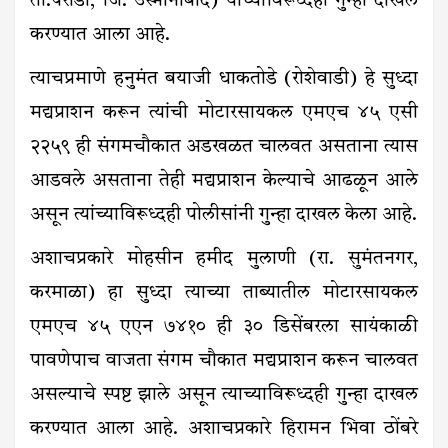
ता.परांडा, जि. उस्मानाबाद) याच्याविरूध्दही गुन्हा दाखल
करण्यात आला आहे.
त्याचप्रमाणे हनुमंत बयाजी धाकतोडे (रोशेवाडी) हे सुध्दा
मद्यप्राशन करून त्यांची मोटारसायकल एमएच ४५ एसी
२२५९ ही संगमचौकात अडखळत चालवत असताना त्यास
आडवले असताना तेही मद्यप्राशन केल्याचे आढळून आले
असून त्यांच्याविरूध्दही पोलीसांनी गुन्हा दाखल केला आहे.
अशाचप्रकारे मोहसीन हमीद मुलाणी (रा. सुमंतनगर,
करमाळा) हा सुध्दा त्याच्या ताब्यातील मोटारसायकल
एमएच ४५ एएन ७४१० ही ३० डिसेंबरला सायंकाळी
पावणेपाच वाजता संगम चौकात मद्यप्राशन करून चालवत
असल्याचे स्पष्ट झाले असून त्याच्याविरूध्दही गुन्हा दाखल
करण्यात आला आहे. अशाचप्रकारे हिरामन भिवा ठोंबरे