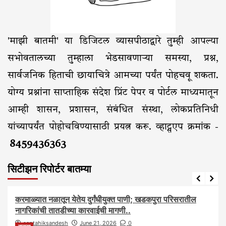
'माझी बातमी' या डिजिटल व्यासपीठाद्वारे तुम्ही आपल्या
सभोवतालच्या तुम्हाला भेडसावणाऱ्या समस्या, प्रश्न,
सार्वजनिक हिताची छायाचित्रे आमच्या पर्यंत पोहचवू शकता.
योग्य प्रश्नांना साप्ताहिक संदेश प्रिंट पेपर व पोर्टल माध्यमातून
आम्ही शासन, प्रशासन, संबंधित संस्था, लोकप्रतिनिधी
यांच्यापर्यंत पोहोचविण्यासाठी प्रयत्न करू. व्हाट्सएप क्रमांक -
8459436363
सिटीझन रिपोर्टर बातम्या
आरोग्य
आवाज जनतेचा
बातम्या
राजकीय
सामाजिक
करमाळ्यात नळातून येतेय दुर्गंधीयुक्त पाणी; खडकपुरा परिसरातील
नागरिकांची तातडीच्या कारवाईची मागणी..
saptahiksandesh
June 21, 2026
0