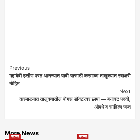
Post
Previous
महादेवी हत्तीण परत आणण्यात यावी यासाठी करमाळा तालुक्यात स्वाक्षरी
Navigation
मोहिम
Next
करमाळ्यात तालुक्यातील बोगस डॉक्टरवर छापा — बनावट पदवी,
औषधे व साहित्य जप्त
More News
बातम्या
बातम्या