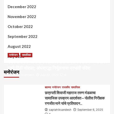
December 2022
November 2022
October 2022
September 2022
August 2022
मनोरंजन
सामाजिक
July 2022
कल्पना मंथन आणि सर्जनशील विचारांची देवाणघेवाण करण्यासाठी
पायी दिंडी सोहळा; अंधश्रद्धा निर्मूलनाचा प्रभावी संदेश
मनोरंजन
saptahiksandesh
July 22, 2026
0
बातम्या
मनोरंजन
राजकीय
सामाजिक
छत्रपती शिवाजी महाराज तरुण मंडळाचा
सामाजिक उपक्रम आदर्शवत – पोलीस निरीक्षक
रणजीत माने यांचे प्रतिपादन..
saptahiksandesh
September 6, 2025