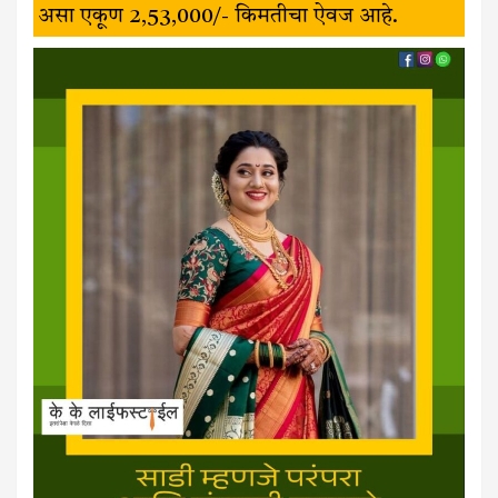
असा एकूण ₹2,53,000/- किमतीचा ऐवज आहे.