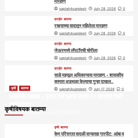
मारहाण
saptahiksandesh
July 28, 2026
0
क्राईम
बातम्या
रस्त्याच्या वादातून महिलेला मारहाण
saptahiksandesh
July 28, 2026
0
क्राईम
बातम्या
जेऊरमध्ये लॅपटॉपची चोरीला
saptahiksandesh
July 28, 2026
0
क्राईम
बातम्या
साडे महसूल अधिकाऱ्यास मारहाण,- शासकीय
कामात अडथळा केल्याचा गुन्हा दाखल..
कृषी
बातम्या
saptahiksandesh
July 17, 2026
0
वादळाचा तडाखा – पुनवर येथे धुमाळ बंधूंची २२ लाखांची केळी
जमीनदोस्त
कृषीविषयक बातम्या
saptahiksandesh
May 27, 2026
0
कृषी
बातम्या
केम परिसरात वादळी वाऱ्यासह गारपीट; आंबा व