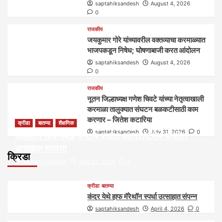
saptahiksandesh
August 4, 2026
0
राजकीय
जयकुमार गोरे यांच्यावरील वक्तव्याचा करमाळ्यात
भाजपकडून निषेध; घोषणाबाजी करत आंदोलन
saptahiksandesh
August 4, 2026
0
राजकीय
नूतन जिल्हाध्यक्ष गणेश चिवटे यांच्या नेतृत्वाखाली
करमाळा तालुक्यात संघटन बळकटीसाठी काम
करणार – जितेश कटारिया
क्रीडा
बातम्या
शैक्षणिक
saptahiksandesh
July 31, 2026
0
पीएमश्री साधनाबाई जगताप शाळेत आंतरराष्ट्रीय योगदिन
उत्साहात साजरा!
क्रिडा
saptahiksandesh
June 22, 2026
0
क्रीडा
बातम्या
कंदर येथे हाफ मॅरेथॉन स्पर्धा उत्साहात संपन्न
saptahiksandesh
April 4, 2026
0