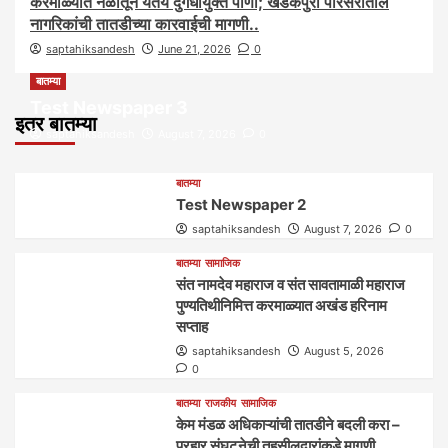
करमाळ्यात नळातून येतेय दुर्गंधीयुक्त पाणी; खडकपुरा परिसरातील
नागरिकांची तातडीच्या कारवाईची मागणी..
saptahiksandesh
June 21, 2026
0
बातम्या
Test Newspaper 3
इतर बातम्या
saptahiksandesh
August 7, 2026
0
बातम्या
Test Newspaper 2
saptahiksandesh
August 7, 2026
0
बातम्या
सामाजिक
संत नामदेव महाराज व संत सावतामाळी महाराज
पुण्यतिथीनिमित्त करमाळ्यात अखंड हरिनाम
सप्ताह
saptahiksandesh
August 5, 2026
0
बातम्या
राजकीय
सामाजिक
केम मंडळ अधिकाऱ्यांची तातडीने बदली करा –
प्रहार संघटनेची तहसीलदारांकडे मागणी