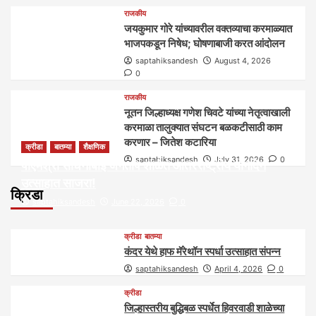
राजकीय
जयकुमार गोरे यांच्यावरील वक्तव्याचा करमाळ्यात
भाजपकडून निषेध; घोषणाबाजी करत आंदोलन
saptahiksandesh
August 4, 2026
0
राजकीय
नूतन जिल्हाध्यक्ष गणेश चिवटे यांच्या नेतृत्वाखाली
करमाळा तालुक्यात संघटन बळकटीसाठी काम
करणार – जितेश कटारिया
क्रीडा
बातम्या
शैक्षणिक
saptahiksandesh
July 31, 2026
0
पीएमश्री साधनाबाई जगताप शाळेत आंतरराष्ट्रीय योगदिन
उत्साहात साजरा!
क्रिडा
saptahiksandesh
June 22, 2026
0
क्रीडा
बातम्या
कंदर येथे हाफ मॅरेथॉन स्पर्धा उत्साहात संपन्न
saptahiksandesh
April 4, 2026
0
क्रीडा
जिल्हास्तरीय बुद्धिबळ स्पर्धेत हिवरवाडी शाळेच्या