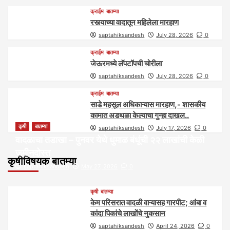
क्राईम
बातम्या
रस्त्याच्या वादातून महिलेला मारहाण
saptahiksandesh
July 28, 2026
0
क्राईम
बातम्या
जेऊरमध्ये लॅपटॉपची चोरीला
saptahiksandesh
July 28, 2026
0
क्राईम
बातम्या
साडे महसूल अधिकाऱ्यास मारहाण,- शासकीय
कामात अडथळा केल्याचा गुन्हा दाखल..
कृषी
बातम्या
saptahiksandesh
July 17, 2026
0
वादळाचा तडाखा – पुनवर येथे धुमाळ बंधूंची २२ लाखांची केळी
जमीनदोस्त
कृषीविषयक बातम्या
saptahiksandesh
May 27, 2026
0
कृषी
बातम्या
केम परिसरात वादळी वाऱ्यासह गारपीट; आंबा व
कांदा पिकांचे लाखोंचे नुकसान
saptahiksandesh
April 24, 2026
0