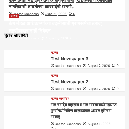
करमाळ्यात नळातून येतेय दुर्गंधीयुक्त पाणी; खडकपुरा परिसरातील
नागरिकांची तातडीच्या कारवाईची मागणी..
saptahiksandesh
June 21, 2026
0
बातम्या
केम मंडळ अधिकाऱ्यांच्या बदलीसाठी ग्रामसभेचा ठराव;
तहसीलदारांनाही निवेदन
इतर बातम्या
saptahiksandesh
August 7, 2026
0
बातम्या
Test Newspaper 3
saptahiksandesh
August 7, 2026
0
बातम्या
Test Newspaper 2
saptahiksandesh
August 7, 2026
0
बातम्या
सामाजिक
संत नामदेव महाराज व संत सावतामाळी महाराज
पुण्यतिथीनिमित्त करमाळ्यात अखंड हरिनाम
सप्ताह
saptahiksandesh
August 5, 2026