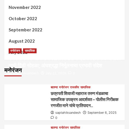
November 2022
October 2022
September 2022
August 2022
मनोरंजन
सामाजिक
July 2022
कल्पना मंथन आणि सर्जनशील विचारांची देवाणघेवाण करण्यासाठी
पायी दिंडी सोहळा; अंधश्रद्धा निर्मूलनाचा प्रभावी संदेश
मनोरंजन
saptahiksandesh
July 22, 2026
0
बातम्या
मनोरंजन
राजकीय
सामाजिक
छत्रपती शिवाजी महाराज तरुण मंडळाचा
सामाजिक उपक्रम आदर्शवत – पोलीस निरीक्षक
रणजीत माने यांचे प्रतिपादन..
saptahiksandesh
September 6, 2025
0
बातम्या
मनोरंजन
सामाजिक