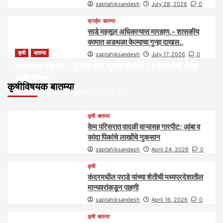
saptahiksandesh
July 28, 2026
0
क्राईम
बातम्या
साडे महसूल अधिकाऱ्यास मारहाण,- शासकीय
कामात अडथळा केल्याचा गुन्हा दाखल..
कृषी
बातम्या
saptahiksandesh
July 17, 2026
0
वादळाचा तडाखा – पुनवर येथे धुमाळ बंधूंची २२ लाखांची केळी
जमीनदोस्त
कृषीविषयक बातम्या
saptahiksandesh
May 27, 2026
0
कृषी
बातम्या
केम परिसरात वादळी वाऱ्यासह गारपीट; आंबा व
कांदा पिकांचे लाखोंचे नुकसान
saptahiksandesh
April 24, 2026
0
कृषी
कंदरमधील पराडे यांच्या शेतीची मध्यप्रदेशातील
मान्यवरांकडून पाहणी
saptahiksandesh
April 16, 2026
0
कृषी
बातम्या