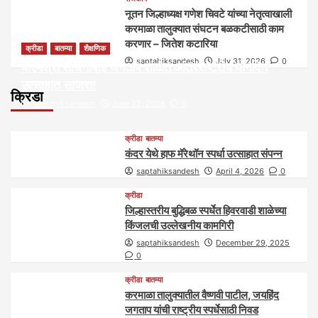
नूतन जिल्हाध्यक्ष गणेश चिवटे यांच्या नेतृत्वाखाली
करमाळा तालुक्यात संघटन बळकटीसाठी काम
करणार – जितेश कटारिया
क्रीडा
बातम्या
शैक्षणिक
saptahiksandesh
July 31, 2026
0
पीएमश्री साधनाबाई जगताप शाळेत आंतरराष्ट्रीय योगदिन
उत्साहात साजरा!
क्रिडा
saptahiksandesh
June 22, 2026
0
क्रीडा
बातम्या
कंदर येथे हाफ मॅरेथॉन स्पर्धा उत्साहात संपन्न
saptahiksandesh
April 4, 2026
0
क्रीडा
जिल्हास्तरीय बुद्धिबळ स्पर्धेत हिवरवाडी शाळेच्या
किंजलची उल्लेखनीय कामगिरी
saptahiksandesh
December 29, 2025
0
क्रीडा
बातम्या
करमाळा तालुक्यातील वैष्णवी पाटील, जयहिंद
जगताप यांची राष्ट्रीय स्पर्धेसाठी निवड