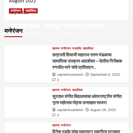
August 2022
मनोरंजन
सामाजिक
July 2022
कल्पना मंथन आणि सर्जनशील विचारांची देवाणघेवाण करण्यासाठी
पायी दिंडी सोहळा; अंधश्रद्धा निर्मूलनाचा प्रभावी संदेश
मनोरंजन
saptahiksandesh
July 22, 2026
0
बातम्या
मनोरंजन
राजकीय
सामाजिक
छत्रपती शिवाजी महाराज तरुण मंडळाचा
सामाजिक उपक्रम आदर्शवत – पोलीस निरीक्षक
रणजीत माने यांचे प्रतिपादन..
saptahiksandesh
September 6, 2025
0
बातम्या
मनोरंजन
सामाजिक
सुरताल संगीत विद्यालयाचा आंतरराष्ट्रीय संगीत
नृत्य महोत्सव मोठ्या उत्साहात साजरा
saptahiksandesh
August 26, 2025
0
बातम्या
मनोरंजन
दिनेश मडके यांचा महाराष्ट्र महागौरव‌ पुरस्कार‌‌‌