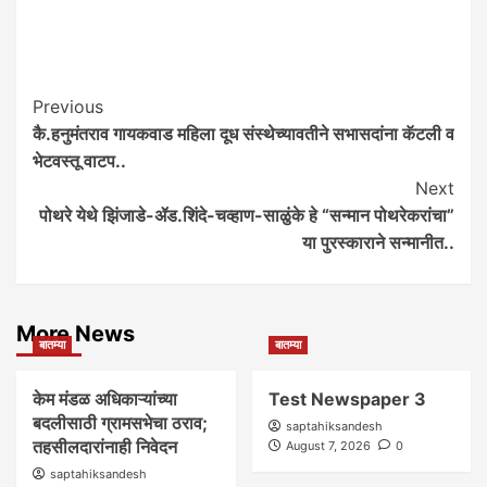
Post
Previous
कै.हनुमंतराव गायकवाड महिला दूध संस्थेच्यावतीने सभासदांना कॅटली व
Navigation
भेटवस्तू वाटप..
Next
पोथरे येथे झिंजाडे-ॲड.शिंदे-चव्हाण-साळुंके हे “सन्मान पोथरेकरांचा”
या पुरस्काराने सन्मानीत..
More News
बातम्या
बातम्या
केम मंडळ अधिकाऱ्यांच्या
Test Newspaper 3
बदलीसाठी ग्रामसभेचा ठराव;
saptahiksandesh
तहसीलदारांनाही निवेदन
August 7, 2026
0
saptahiksandesh