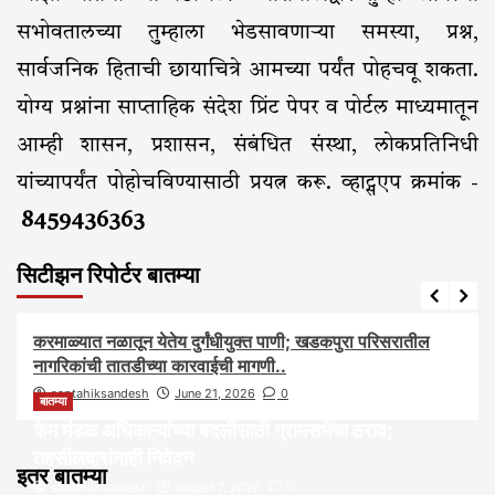
सभोवतालच्या तुम्हाला भेडसावणाऱ्या समस्या, प्रश्न,
सार्वजनिक हिताची छायाचित्रे आमच्या पर्यंत पोहचवू शकता.
योग्य प्रश्नांना साप्ताहिक संदेश प्रिंट पेपर व पोर्टल माध्यमातून
आम्ही शासन, प्रशासन, संबंधित संस्था, लोकप्रतिनिधी
यांच्यापर्यंत पोहोचविण्यासाठी प्रयत्न करू. व्हाट्सएप क्रमांक -
8459436363
सिटीझन रिपोर्टर बातम्या
आरोग्य
आवाज जनतेचा
बातम्या
राजकीय
सामाजिक
करमाळ्यात नळातून येतेय दुर्गंधीयुक्त पाणी; खडकपुरा परिसरातील
नागरिकांची तातडीच्या कारवाईची मागणी..
saptahiksandesh
June 21, 2026
0
बातम्या
केम मंडळ अधिकाऱ्यांच्या बदलीसाठी ग्रामसभेचा ठराव;
तहसीलदारांनाही निवेदन
इतर बातम्या
saptahiksandesh
August 7, 2026
0