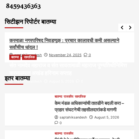
8459436363
सिटीझन रिपोर्टर बातम्या
आवाज जनतेचा
बातम्या
राजकीय
करमाळा नगरपरिषद निवडणूक : प्रचार कालावधी कमी असल्याने
सर्वांचीच धांदल !
saptahiksandesh
November 24, 2025
0
बातम्या
सामाजिक
संत नामदेव महाराज व संत सावतामाळी महाराज पुण्यतिथीनिमित्त
करमाळ्यात अखंड हरिनाम सप्ताह
इतर बातम्या
saptahiksandesh
August 5, 2026
0
बातम्या
राजकीय
सामाजिक
केम मंडळ अधिकाऱ्यांची तातडीने बदली करा –
प्रहार संघटनेची तहसीलदारांकडे मागणी
saptahiksandesh
August 5, 2026
0
बातम्या
राजकीय