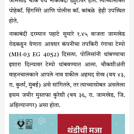
जामखेड चौक येथे नाकाबंदी ड्युटीवर होते. त्यांच्यासोबत
पोहेकॉ. हिंगमिरे आणि पोलीस कॉ. कांबळे हेही उपस्थित
होते.
नाकाबंदी दरम्यान पहाटे सुमारे १.४५ वाजता जामखेड
रोडकडून येणारा आयशर कंपनीचा तपकिरी रंगाचा टेम्पो
(MH-03 EG 4052) दिसला. पोलिसांनी थांबण्याचा
इशारा दिल्यावर टेम्पो थांबवण्यात आला. चौकशीअंती
वाहनचालकाने आपले नाव शकील अहमद शेख (वय ४३,
रा. कुर्ला, मुंबई) असे सांगितले, तर त्याच्यासोबत असलेला
इसम जमीर मुस्तफा कुरेशी (वय ३६, रा. जामखेड, जि.
अहिल्यानगर) असा होता.