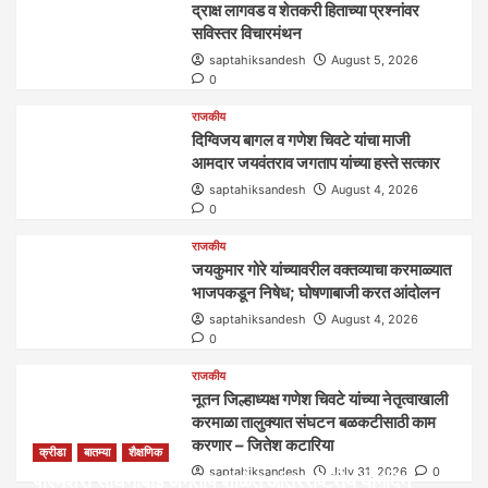
द्राक्ष लागवड व शेतकरी हिताच्या प्रश्नांवर
सविस्तर विचारमंथन
saptahiksandesh
August 5, 2026
0
राजकीय
दिग्विजय बागल व गणेश चिवटे यांचा माजी
आमदार जयवंतराव जगताप यांच्या हस्ते सत्कार
saptahiksandesh
August 4, 2026
0
राजकीय
जयकुमार गोरे यांच्यावरील वक्तव्याचा करमाळ्यात
भाजपकडून निषेध; घोषणाबाजी करत आंदोलन
saptahiksandesh
August 4, 2026
0
राजकीय
नूतन जिल्हाध्यक्ष गणेश चिवटे यांच्या नेतृत्वाखाली
करमाळा तालुक्यात संघटन बळकटीसाठी काम
करणार – जितेश कटारिया
क्रीडा
बातम्या
शैक्षणिक
saptahiksandesh
July 31, 2026
0
पीएमश्री साधनाबाई जगताप शाळेत आंतरराष्ट्रीय योगदिन