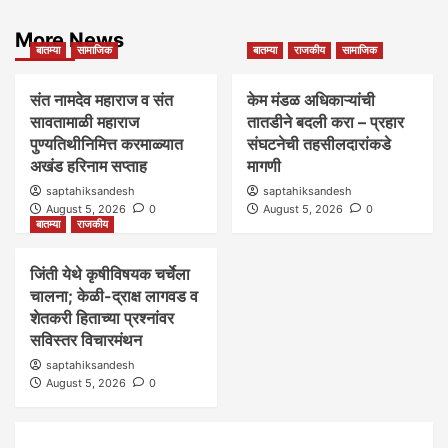
More News
बातम्या
सामाजिक
बातम्या
राजकीय
सामाजिक
संत नामदेव महाराज व संत
केम मंडळ अधिकाऱ्यांची
सावतामाळी महाराज
तातडीने बदली करा – प्रहार
पुण्यतिथीनिमित्त करमाळ्यात
संघटनेची तहसीलदारांकडे
अखंड हरिनाम सप्ताह
मागणी
saptahiksandesh
saptahiksandesh
August 5, 2026
0
August 5, 2026
0
बातम्या
राजकीय
जिंती येथे कृषीविषयक चर्चेला
चालना; केळी-द्राक्ष लागवड व
शेतकरी हिताच्या प्रश्नांवर
सविस्तर विचारमंथन
saptahiksandesh
August 5, 2026
0