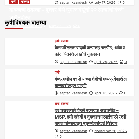
कृषी
बातम्या
saptahiksandesh
July 17, 2026
0
वादळाचा तडाखा – पुनवर येथे धुमाळ बंधूंची २२ लाखांची केळी
जमीनदोस्त
कृषीविषयक बातम्या
saptahiksandesh
May 27, 2026
0
कृषी
बातम्या
केम परिसरात वादळी वाऱ्यासह गारपीट; आंबा व
कांदा पिकांचे लाखोंचे नुकसान
saptahiksandesh
April 24, 2026
0
कृषी
कंदरमधील पराडे यांच्या शेतीची मध्यप्रदेशातील
मान्यवरांकडून पाहणी
saptahiksandesh
April 16, 2026
0
कृषी
बातम्या
दर घसरल्याने केळी उत्पादक अडचणीत –
MSP, हमी खरेदी व नुकसानभरपाईसाठी रश्मी
बागल यांच्याकडून मुख्यमंत्र्यांकडे निवेदन
saptahiksandesh
November 26, 2025
0