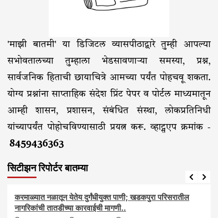
'माझी बातमी' या डिजिटल व्यासपीठाद्वारे तुम्ही आपल्या
सभोवतालच्या तुम्हाला भेडसावणाऱ्या समस्या, प्रश्न,
सार्वजनिक हिताची छायाचित्रे आमच्या पर्यंत पोहचवू शकता.
योग्य प्रश्नांना साप्ताहिक संदेश प्रिंट पेपर व पोर्टल माध्यमातून
आम्ही शासन, प्रशासन, संबंधित संस्था, लोकप्रतिनिधी
यांच्यापर्यंत पोहोचविण्यासाठी प्रयत्न करू. व्हाट्सएप क्रमांक -
8459436363
सिटीझन रिपोर्टर बातम्या
आरोग्य
आवाज जनतेचा
बातम्या
राजकीय
सामाजिक
करमाळ्यात नळातून येतेय दुर्गंधीयुक्त पाणी; खडकपुरा परिसरातील
नागरिकांची तातडीच्या कारवाईची मागणी..