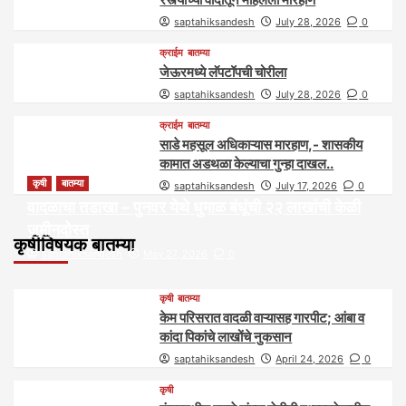
saptahiksandesh
July 28, 2026
0
क्राईम
बातम्या
जेऊरमध्ये लॅपटॉपची चोरीला
saptahiksandesh
July 28, 2026
0
क्राईम
बातम्या
साडे महसूल अधिकाऱ्यास मारहाण,- शासकीय
कामात अडथळा केल्याचा गुन्हा दाखल..
कृषी
बातम्या
saptahiksandesh
July 17, 2026
0
वादळाचा तडाखा – पुनवर येथे धुमाळ बंधूंची २२ लाखांची केळी
जमीनदोस्त
कृषीविषयक बातम्या
saptahiksandesh
May 27, 2026
0
कृषी
बातम्या
केम परिसरात वादळी वाऱ्यासह गारपीट; आंबा व
कांदा पिकांचे लाखोंचे नुकसान
saptahiksandesh
April 24, 2026
0
कृषी