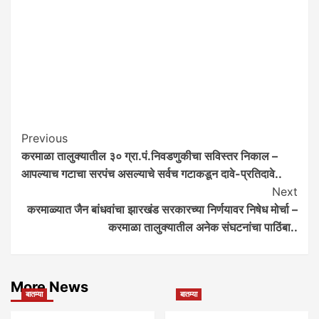
Post
Previous
करमाळा तालुक्यातील ३० ग्रा.पं.निवडणुकीचा सविस्तर निकाल –
Navigation
आपल्याच गटाचा सरपंच असल्याचे सर्वच गटाकडून दावे-प्रतिदावे..
Next
करमाळ्यात जैन बांधवांचा झारखंड सरकारच्या निर्णयावर निषेध मोर्चा –
करमाळा तालुक्यातील अनेक संघटनांचा पाठिंबा..
More News
बातम्या
बातम्या