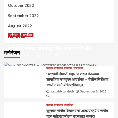
October 2022
September 2022
August 2022
मनोरंजन
सामाजिक
July 2022
कल्पना मंथन आणि सर्जनशील विचारांची देवाणघेवाण करण्यासाठी
पायी दिंडी सोहळा; अंधश्रद्धा निर्मूलनाचा प्रभावी संदेश
मनोरंजन
saptahiksandesh
July 22, 2026
0
बातम्या
मनोरंजन
राजकीय
सामाजिक
छत्रपती शिवाजी महाराज तरुण मंडळाचा
सामाजिक उपक्रम आदर्शवत – पोलीस निरीक्षक
रणजीत माने यांचे प्रतिपादन..
saptahiksandesh
September 6, 2025
0
बातम्या
मनोरंजन
सामाजिक
सुरताल संगीत विद्यालयाचा आंतरराष्ट्रीय संगीत
नृत्य महोत्सव मोठ्या उत्साहात साजरा