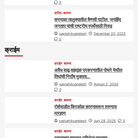
0
क्रीडा
बातम्या
करमाळा तालुक्यातील वैष्णवी पाटील, जयहिंद
जगताप यांची राष्ट्रीय स्पर्धेसाठी निवड
saptahiksandesh
December 20, 2025
0
क्राईम
क्राईम
बातम्या
अवैध वाळू वाहतूक प्रकरणातील पोथरे येथील
तिघांची निर्दोष मुक्तता…
saptahiksandesh
August 2, 2026
0
क्राईम
बातम्या
रोशेवाडीत किरकोळ कारणावरून तरुणास
मारहाण
saptahiksandesh
July 28, 2026
0
क्राईम
बातम्या
रस्त्याच्या वादातून महिलेला मारहाण