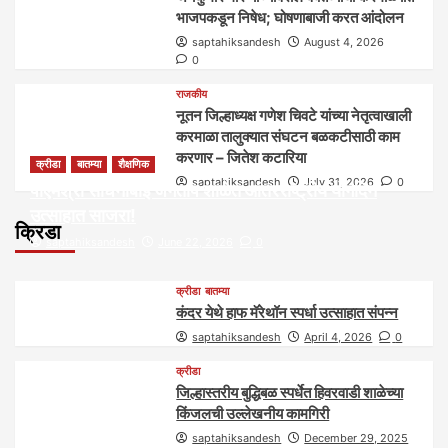
भाजपकडून निषेध; घोषणाबाजी करत आंदोलन
saptahiksandesh
August 4, 2026
0
राजकीय
नूतन जिल्हाध्यक्ष गणेश चिवटे यांच्या नेतृत्वाखाली
करमाळा तालुक्यात संघटन बळकटीसाठी काम
करणार – जितेश कटारिया
क्रीडा
बातम्या
शैक्षणिक
saptahiksandesh
July 31, 2026
0
पीएमश्री साधनाबाई जगताप शाळेत आंतरराष्ट्रीय योगदिन
उत्साहात साजरा!
क्रिडा
saptahiksandesh
June 22, 2026
0
क्रीडा
बातम्या
कंदर येथे हाफ मॅरेथॉन स्पर्धा उत्साहात संपन्न
saptahiksandesh
April 4, 2026
0
क्रीडा
जिल्हास्तरीय बुद्धिबळ स्पर्धेत हिवरवाडी शाळेच्या
किंजलची उल्लेखनीय कामगिरी
saptahiksandesh
December 29, 2025