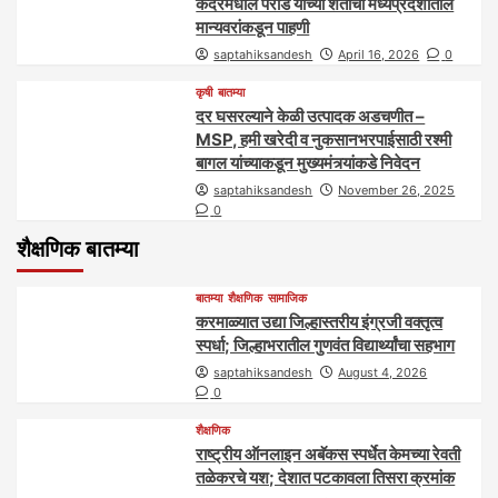
कंदरमधील पराडे यांच्या शेतीची मध्यप्रदेशातील
मान्यवरांकडून पाहणी
saptahiksandesh
April 16, 2026
0
कृषी
बातम्या
दर घसरल्याने केळी उत्पादक अडचणीत –
MSP, हमी खरेदी व नुकसानभरपाईसाठी रश्मी
बागल यांच्याकडून मुख्यमंत्र्यांकडे निवेदन
saptahiksandesh
November 26, 2025
0
शैक्षणिक बातम्या
बातम्या
शैक्षणिक
सामाजिक
करमाळ्यात उद्या जिल्हास्तरीय इंग्रजी वक्तृत्व
स्पर्धा; जिल्हाभरातील गुणवंत विद्यार्थ्यांचा सहभाग
saptahiksandesh
August 4, 2026
0
शैक्षणिक
राष्ट्रीय ऑनलाइन अबॅकस स्पर्धेत केमच्या रेवती
तळेकरचे यश; देशात पटकावला तिसरा क्रमांक