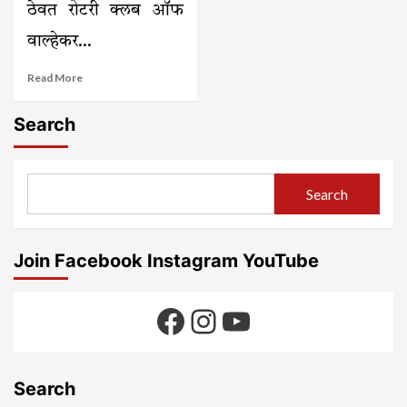
ठेवत रोटरी क्लब ऑफ
वाल्हेकर...
Read
Read More
more
about
Search
वडशिवणेतील
पवार
विद्यालयात
सॅनिटरी
Search
पॅड
वेंडिंग
मशीनचे
अनावरण
Join Facebook Instagram YouTube
–
रोटरी
क्लबचा
Facebook
Instagram
YouTube
पुढाकार
Search