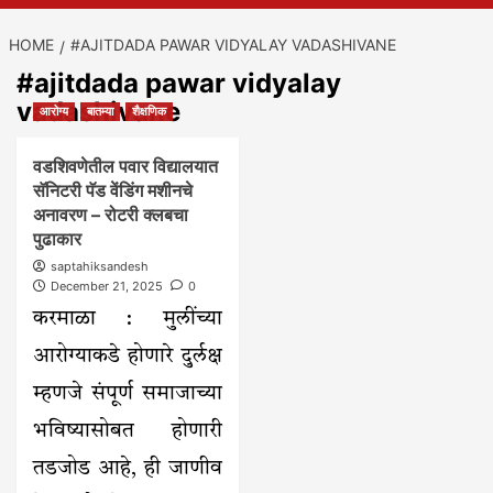
HOME
#AJITDADA PAWAR VIDYALAY VADASHIVANE
#ajitdada pawar vidyalay
vadashivane
आरोग्य
बातम्या
शैक्षणिक
वडशिवणेतील पवार विद्यालयात
सॅनिटरी पॅड वेंडिंग मशीनचे
अनावरण – रोटरी क्लबचा
पुढाकार
saptahiksandesh
December 21, 2025
0
करमाळा : मुलींच्या
आरोग्याकडे होणारे दुर्लक्ष
म्हणजे संपूर्ण समाजाच्या
भविष्यासोबत होणारी
तडजोड आहे, ही जाणीव