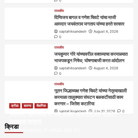
0
राजकीय
दिग्विजय बागल व गणेश चिवटे यांचा माजी
आमदार जयवंतराव जगताप यांच्या हस्ते सत्कार
saptahiksandesh
August 4, 2026
0
राजकीय
जयकुमार गोरे यांच्यावरील वक्तव्याचा करमाळ्यात
भाजपकडून निषेध; घोषणाबाजी करत आंदोलन
saptahiksandesh
August 4, 2026
0
राजकीय
नूतन जिल्हाध्यक्ष गणेश चिवटे यांच्या नेतृत्वाखाली
करमाळा तालुक्यात संघटन बळकटीसाठी काम
करणार – जितेश कटारिया
क्रीडा
बातम्या
शैक्षणिक
saptahiksandesh
July 31, 2026
0
पीएमश्री साधनाबाई जगताप शाळेत आंतरराष्ट्रीय योगदिन
उत्साहात साजरा!
क्रिडा
saptahiksandesh
June 22, 2026
0