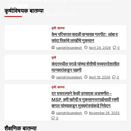
जमीनदोस्त
कृषीविषयक बातम्या
saptahiksandesh
May 27, 2026
0
कृषी
बातम्या
केम परिसरात वादळी वाऱ्यासह गारपीट; आंबा व
कांदा पिकांचे लाखोंचे नुकसान
saptahiksandesh
April 24, 2026
0
कृषी
कंदरमधील पराडे यांच्या शेतीची मध्यप्रदेशातील
मान्यवरांकडून पाहणी
saptahiksandesh
April 16, 2026
0
कृषी
बातम्या
दर घसरल्याने केळी उत्पादक अडचणीत –
MSP, हमी खरेदी व नुकसानभरपाईसाठी रश्मी
बागल यांच्याकडून मुख्यमंत्र्यांकडे निवेदन
saptahiksandesh
November 26, 2025
0
शैक्षणिक बातम्या