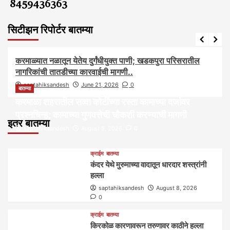
8459436363
सिटीझन रिपोर्टर बातम्या
आरोग्य
आवाज जनतेचा
बातम्या
राजकीय
सामाजिक
करमाळ्यात नळातून येतेय दुर्गंधीयुक्त पाणी; खडकपुरा परिसरातील
नागरिकांची तातडीच्या कारवाईची मागणी..
saptahiksandesh
June 21, 2026
0
बातम्या
करमाळा शहरातील सव्वा कोटींच्या रस्ता कामाच्या दर्जावर
प्रश्नचिन्ह; कामाच्या गुणवत्तेची चौकशी करण्याची मागणी
इतर बातम्या
saptahiksandesh
August 9, 2026
0
क्राईम
बातम्या
कंदर येथे मुरुमाच्या वादातून धारदार शस्त्रांनी
हल्ला
saptahiksandesh
August 8, 2026
0
क्राईम
बातम्या
किरकोळ कारणावरून तरुणावर काठीने हल्ला