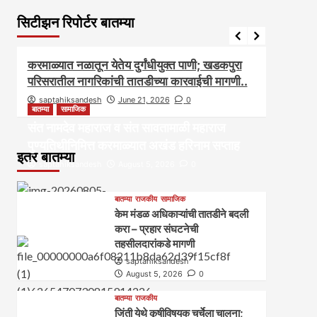
सिटीझन रिपोर्टर बातम्या
आरोग्य
आवाज जनतेचा
बातम्या
राजकीय
सामाजिक
आवाज ज
करमाळ्यात नळातून येतेय दुर्गंधीयुक्त पाणी; खडकपुरा
करमाळ
परिसरातील नागरिकांची तातडीच्या कारवाईची मागणी..
असल्यान
saptahiksandesh
June 21, 2026
0
sapt
बातम्या
सामाजिक
संत नामदेव महाराज व संत सावतामाळी महाराज
पुण्यतिथीनिमित्त करमाळ्यात अखंड हरिनाम सप्ताह
इतर बातम्या
saptahiksandesh
August 5, 2026
0
बातम्या
राजकीय
सामाजिक
केम मंडळ अधिकाऱ्यांची तातडीने बदली
करा – प्रहार संघटनेची
तहसीलदारांकडे मागणी
saptahiksandesh
August 5, 2026
0
बातम्या
राजकीय
जिंती येथे कृषीविषयक चर्चेला चालना;