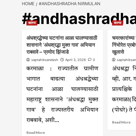
HOME
#ANDHASHRADHA NIRMULAN
#andhashradha
बातम्या
बातम्या
अंधश्रद्धेच्या घटनांना आळा घालण्यासाठी
चमत्कारांच्य
शासनाने ‘अंधश्रद्धा मुक्त गाव’ अभियान
निंभोरेत प्र
राबवावे – प्रमोद झिंजाडे
खुलासे
saptahiksandesh
April 3, 2026
0
saptahiksa
करमाळा : राज्यातील ग्रामीण
अंधश्रद्धा न
भागात वाढत्या अंधश्रद्धेच्या
व्ही. आर.
घटनांना आळा घालण्यासाठी
प्रात्यक
महाराष्ट्र शासनाने 'अंधश्रद्धा मुक्त
करमाळा(
गाव' हे राज्यस्तरीय अभियान
(पोथरे) ते प
राबवावे, अशी...
Re
Read More
mo
Read
Read More
ab