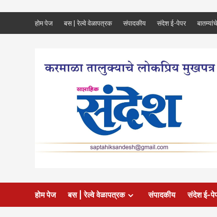
Skip
होम पेज
बस | रेल्वे वेळापत्रक
संपादकीय
संदेश ई-पेपर
बातम्यांच
to
content
होम पेज
बस | रेल्वे वेळापत्रक
संपादकीय
संदेश ई-पे