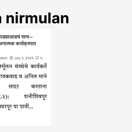
 nirmulan
ा पडद्याआडचं सत्य –
बोधनात्मक कार्यक्रमात
ndesh
July 3, 2025
0
िर्मूलन संस्थेचे कार्यकर्ते
 गायकवाड व अनिल माने
्षिके सादर करताना
दि.२): शनीशिवपूर
ंढरपूर या पायीं...
ad
re
out