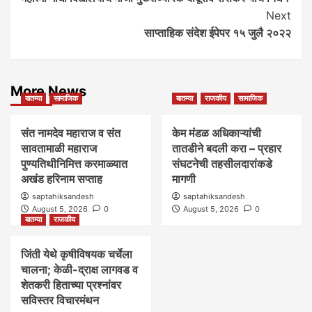
Navigation
Next
साप्ताहिक संदेश ईपेपर १५ जुलै २०२२
More News
बातम्या
सामाजिक
बातम्या
राजकीय
सामाजिक
संत नामदेव महाराज व संत
केम मंडळ अधिकाऱ्यांची
सावतामाळी महाराज
तातडीने बदली करा – प्रहार
पुण्यतिथीनिमित्त करमाळ्यात
संघटनेची तहसीलदारांकडे
अखंड हरिनाम सप्ताह
मागणी
saptahiksandesh
saptahiksandesh
August 5, 2026
0
August 5, 2026
0
बातम्या
राजकीय
जिंती येथे कृषीविषयक चर्चेला
चालना; केळी-द्राक्ष लागवड व
शेतकरी हिताच्या प्रश्नांवर
सविस्तर विचारमंथन