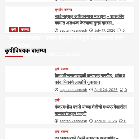
क्राईम
बातम्या
साडे महसूल अधिकाऱ्यास मारहाण,- शासकीय
कामात अडथळा केल्याचा गुन्हा दाखल..
कृषी
बातम्या
saptahiksandesh
July 17, 2026
0
वादळाचा तडाखा – पुनवर येथे धुमाळ बंधूंची २२ लाखांची केळी
जमीनदोस्त
कृषीविषयक बातम्या
saptahiksandesh
May 27, 2026
0
कृषी
बातम्या
केम परिसरात वादळी वाऱ्यासह गारपीट; आंबा व
कांदा पिकांचे लाखोंचे नुकसान
saptahiksandesh
April 24, 2026
0
कृषी
कंदरमधील पराडे यांच्या शेतीची मध्यप्रदेशातील
मान्यवरांकडून पाहणी
saptahiksandesh
April 16, 2026
0
कृषी
बातम्या
दर घसरल्याने केळी उत्पादक अडचणीत –