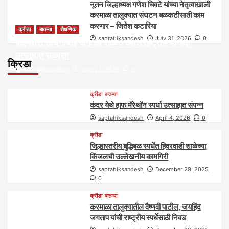
नूतन जिल्हाध्यक्ष गणेश चिवटे यांच्या नेतृत्वाखाली
करमाळा तालुक्यात संघटन बळकटीसाठी काम
करणार – जितेश कटारिया
क्रीडा
बातम्या
शैक्षणिक
saptahiksandesh
July 31, 2026
0
पीएमश्री साधनाबाई जगताप शाळेत आंतरराष्ट्रीय योगदिन
उत्साहात साजरा!
क्रिडा
saptahiksandesh
June 22, 2026
0
क्रीडा
बातम्या
कंदर येथे हाफ मॅरेथॉन स्पर्धा उत्साहात संपन्न
saptahiksandesh
April 4, 2026
0
क्रीडा
जिल्हास्तरीय बुद्धिबळ स्पर्धेत हिवरवाडी शाळेच्या
किंजलची उल्लेखनीय कामगिरी
saptahiksandesh
December 29, 2025
0
क्रीडा
बातम्या
करमाळा तालुक्यातील वैष्णवी पाटील, जयहिंद
जगताप यांची राष्ट्रीय स्पर्धेसाठी निवड