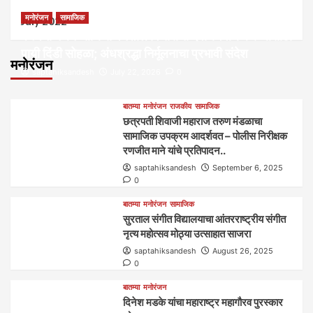
मनोरंजन
सामाजिक
July 2022
कल्पना मंथन आणि सर्जनशील विचारांची देवाणघेवाण करण्यासाठी
पायी दिंडी सोहळा; अंधश्रद्धा निर्मूलनाचा प्रभावी संदेश
मनोरंजन
saptahiksandesh
July 22, 2026
0
बातम्या
मनोरंजन
राजकीय
सामाजिक
छत्रपती शिवाजी महाराज तरुण मंडळाचा
सामाजिक उपक्रम आदर्शवत – पोलीस निरीक्षक
रणजीत माने यांचे प्रतिपादन..
saptahiksandesh
September 6, 2025
0
बातम्या
मनोरंजन
सामाजिक
सुरताल संगीत विद्यालयाचा आंतरराष्ट्रीय संगीत
नृत्य महोत्सव मोठ्या उत्साहात साजरा
saptahiksandesh
August 26, 2025
0
बातम्या
मनोरंजन
दिनेश मडके यांचा महाराष्ट्र महागौरव‌ पुरस्कार‌‌‌