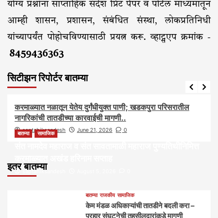
योग्य प्रश्नांना साप्ताहिक संदेश प्रिंट पेपर व पोर्टल माध्यमातून
आम्ही शासन, प्रशासन, संबंधित संस्था, लोकप्रतिनिधी
यांच्यापर्यंत पोहोचविण्यासाठी प्रयत्न करू. व्हाट्सएप क्रमांक -
8459436363
सिटीझन रिपोर्टर बातम्या
आरोग्य
आवाज जनतेचा
बातम्या
राजकीय
सामाजिक
करमाळ्यात नळातून येतेय दुर्गंधीयुक्त पाणी; खडकपुरा परिसरातील
नागरिकांची तातडीच्या कारवाईची मागणी..
saptahiksandesh
June 21, 2026
0
बातम्या
सामाजिक
संत नामदेव महाराज व संत सावतामाळी महाराज पुण्यतिथीनिमित्त
करमाळ्यात अखंड हरिनाम सप्ताह
इतर बातम्या
saptahiksandesh
August 5, 2026
0
बातम्या
राजकीय
सामाजिक
केम मंडळ अधिकाऱ्यांची तातडीने बदली करा –
प्रहार संघटनेची तहसीलदारांकडे मागणी