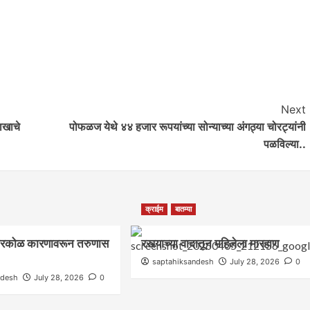
Next
ाखाचे
पोफळज येथे ४४ हजार रूपयांच्या सोन्याच्या अंगठ्या चोरट्यांनी
पळविल्या..
आवाज जनतेचा
क्राईम
बातम्या
गटारींतील सांडपाणी रस्त्यावर आल्याने कृष्णाजीनगर
किरकोळ कारणावरून तरुणास
रस्त्याच्या वादातून महिलेला मारहाण
मधील नागरिकांच्या आरोग्याशी खेळ सुरू
saptahiksandesh
July 28, 2026
0
saptahiksandesh
September 12, 2024
0
ndesh
July 28, 2026
0