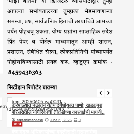
'माझी बातमी' या डिजिटल व्यासपीठाद्वारे तुम्ही
आपल्या सभोवतालच्या तुम्हाला भेडसावणाऱ्या
समस्या, प्रश्न, सार्वजनिक हिताची छायाचित्रे आमच्या
पर्यंत पोहचवू शकता. योग्य प्रश्नांना साप्ताहिक संदेश
प्रिंट पेपर व पोर्टल माध्यमातून आम्ही शासन,
प्रशासन, संबंधित संस्था, लोकप्रतिनिधी यांच्यापर्यंत
पोहोचविण्यासाठी प्रयत्न करू. व्हाट्सएप क्रमांक -
8459436363
सिटीझन रिपोर्टर बातम्या
आरोग्य
आवाज जनतेचा
बातम्या
राजकीय
सामाजिक
आवाज ज
करमाळ्यात नळातून येतेय दुर्गंधीयुक्त पाणी; खडकपुरा
करमाळ
परिसरातील नागरिकांची तातडीच्या कारवाईची मागणी..
असल्यान
saptahiksandesh
June 21, 2026
0
sapt
बातम्या
केम मंडळ अधिकाऱ्यांच्या बदलीसाठी ग्रामसभेचा