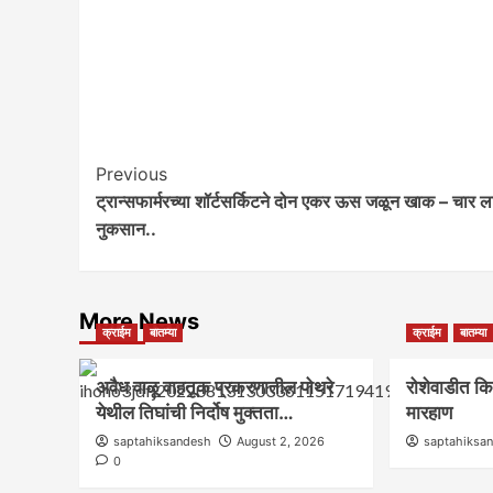
Post
Previous
ट्रान्सफार्मरच्या शॉर्टसर्किटने दोन एकर ऊस जळून खाक – चार ल
Navigation
नुकसान..
More News
क्राईम
बातम्या
क्राईम
बातम्या
अवैध वाळू वाहतूक प्रकरणातील पोथरे
रोशेवाडीत 
येथील तिघांची निर्दोष मुक्तता…
मारहाण
saptahiksandesh
August 2, 2026
saptahiksa
0