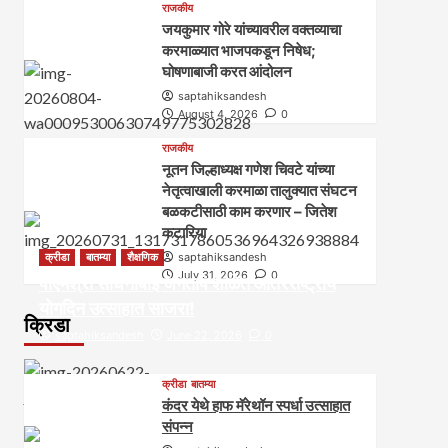
राजकीय
जयकुमार गोरे यांच्यावरील वक्तव्याचा
करमाळ्यात भाजपकडून निषेध;
घोषणाबाजी करत आंदोलन
saptahiksandesh
August 4, 2026
0
राजकीय
नूतन जिल्हाध्यक्ष गणेश चिवटे यांच्या
नेतृत्वाखाली करमाळा तालुक्यात संघटन
बळकटीसाठी काम करणार – जितेश
कटारिया
क्रीडा
बातम्या
शैक्षणिक
saptahiksandesh
July 31, 2026
0
पीएमश्री साधनाबाई जगताप शाळेत आंतरराष्ट्रीय
योगदिन उत्साहात साजरा!
क्रिडा
saptahiksandesh
June 22, 2026
0
क्रीडा
बातम्या
कंदर येथे हाफ मॅरेथॉन स्पर्धा उत्साहात
संपन्न