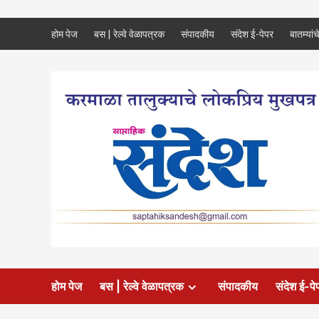
Skip
होम पेज
बस | रेल्वे वेळापत्रक
संपादकीय
संदेश ई-पेपर
बातम्यांच
to
content
होम पेज
बस | रेल्वे वेळापत्रक
संपादकीय
संदेश ई-पे