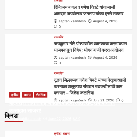
राजकीय
दिग्विजय बागल व गणेश चिवटे यांचा माजी
आमदार जयवंतराव जगताप यांच्या हस्ते सत्कार
saptahiksandesh
August 4, 2026
0
राजकीय
जयकुमार गोरे यांच्यावरील वक्तव्याचा करमाळ्यात
भाजपकडून निषेध; घोषणाबाजी करत आंदोलन
saptahiksandesh
August 4, 2026
0
राजकीय
नूतन जिल्हाध्यक्ष गणेश चिवटे यांच्या नेतृत्वाखाली
करमाळा तालुक्यात संघटन बळकटीसाठी काम
करणार – जितेश कटारिया
क्रीडा
बातम्या
शैक्षणिक
saptahiksandesh
July 31, 2026
0
पीएमश्री साधनाबाई जगताप शाळेत आंतरराष्ट्रीय योगदिन
उत्साहात साजरा!
क्रिडा
saptahiksandesh
June 22, 2026
0
क्रीडा
बातम्या