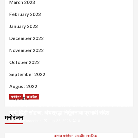
March 2023
February 2023
January 2023
December 2022
November 2022
October 2022
September 2022
August 2022
मनोरंजन
सामाजिक
July 2022
कल्पना मंथन आणि सर्जनशील विचारांची देवाणघेवाण करण्यासाठी
पायी दिंडी सोहळा; अंधश्रद्धा निर्मूलनाचा प्रभावी संदेश
मनोरंजन
saptahiksandesh
July 22, 2026
0
बातम्या
मनोरंजन
राजकीय
सामाजिक