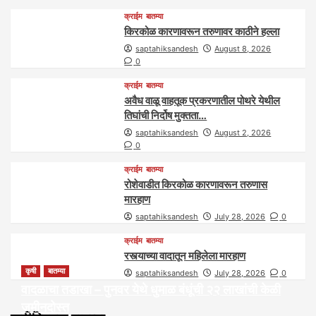
क्राईम
बातम्या
किरकोळ कारणावरून तरुणावर काठीने हल्ला
saptahiksandesh
August 8, 2026
0
क्राईम
बातम्या
अवैध वाळू वाहतूक प्रकरणातील पोथरे येथील
तिघांची निर्दोष मुक्तता…
saptahiksandesh
August 2, 2026
0
क्राईम
बातम्या
रोशेवाडीत किरकोळ कारणावरून तरुणास
मारहाण
saptahiksandesh
July 28, 2026
0
क्राईम
बातम्या
रस्त्याच्या वादातून महिलेला मारहाण
कृषी
बातम्या
saptahiksandesh
July 28, 2026
0
वादळाचा तडाखा – पुनवर येथे धुमाळ बंधूंची २२ लाखांची केळी
जमीनदोस्त