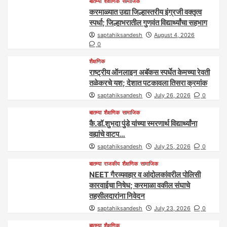
बातम्या
शैक्षणिक
सामाजिक
करमाळ्यात उद्या जिल्हास्तरीय इंग्रजी वक्तृत्व
स्पर्धा; जिल्हाभरातील गुणवंत विद्यार्थ्यांचा सहभाग
saptahiksandesh
August 4, 2026
0
शैक्षणिक
राष्ट्रीय ऑनलाइन अबॅकस स्पर्धेत केमच्या रेवती
तळेकरचे यश; देशात पटकावला तिसरा क्रमांक
saptahiksandesh
July 26, 2026
0
बातम्या
शैक्षणिक
सामाजिक
कै.डॉ.शुभदा पुंडे यांच्या स्मरणार्थ विद्यार्थ्यांना
वह्यांचे वाटप…
saptahiksandesh
July 25, 2026
0
बातम्या
राजकीय
शैक्षणिक
सामाजिक
NEET गैरव्यवहार व आंदोलकांवरील पोलिसी
कारवाईचा निषेध; करमाळा वकील संघाचे
तहसीलदारांना निवेदन
saptahiksandesh
July 23, 2026
0
बातम्या
शैक्षणिक