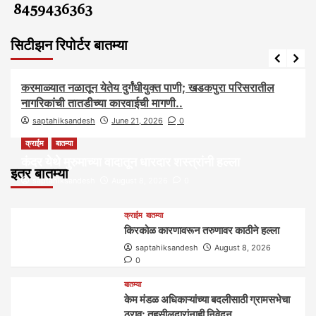
8459436363
सिटीझन रिपोर्टर बातम्या
आरोग्य
आवाज जनतेचा
बातम्या
राजकीय
सामाजिक
करमाळ्यात नळातून येतेय दुर्गंधीयुक्त पाणी; खडकपुरा परिसरातील
नागरिकांची तातडीच्या कारवाईची मागणी..
saptahiksandesh
June 21, 2026
0
क्राईम
बातम्या
कंदर येथे मुरुमाच्या वादातून धारदार शस्त्रांनी हल्ला
इतर बातम्या
saptahiksandesh
August 8, 2026
0
क्राईम
बातम्या
किरकोळ कारणावरून तरुणावर काठीने हल्ला
saptahiksandesh
August 8, 2026
0
बातम्या
केम मंडळ अधिकाऱ्यांच्या बदलीसाठी ग्रामसभेचा
ठराव; तहसीलदारांनाही निवेदन