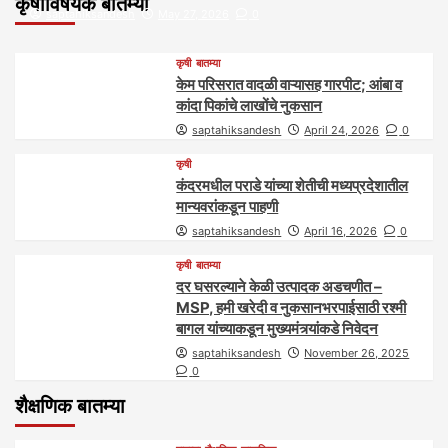
कृषीविषयक बातम्या
saptahiksandesh
May 27, 2026
0
कृषी
बातम्या
केम परिसरात वादळी वाऱ्यासह गारपीट; आंबा व
कांदा पिकांचे लाखोंचे नुकसान
saptahiksandesh
April 24, 2026
0
कृषी
कंदरमधील पराडे यांच्या शेतीची मध्यप्रदेशातील
मान्यवरांकडून पाहणी
saptahiksandesh
April 16, 2026
0
कृषी
बातम्या
दर घसरल्याने केळी उत्पादक अडचणीत –
MSP, हमी खरेदी व नुकसानभरपाईसाठी रश्मी
बागल यांच्याकडून मुख्यमंत्र्यांकडे निवेदन
saptahiksandesh
November 26, 2025
0
शैक्षणिक बातम्या