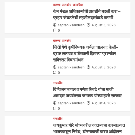
बातम्या
राजकीय
सामाजिक
केम मंडळ अधिकाऱ्यांची तातडीने बदली करा –
प्रहार संघटनेची तहसीलदारांकडे मागणी
saptahiksandesh
August 5, 2026
0
बातम्या
राजकीय
जिंती येथे कृषीविषयक चर्चेला चालना; केळी-
द्राक्ष लागवड व शेतकरी हिताच्या प्रश्नांवर
सविस्तर विचारमंथन
saptahiksandesh
August 5, 2026
0
राजकीय
दिग्विजय बागल व गणेश चिवटे यांचा माजी
आमदार जयवंतराव जगताप यांच्या हस्ते सत्कार
saptahiksandesh
August 4, 2026
0
राजकीय
जयकुमार गोरे यांच्यावरील वक्तव्याचा करमाळ्यात
भाजपकडून निषेध; घोषणाबाजी करत आंदोलन