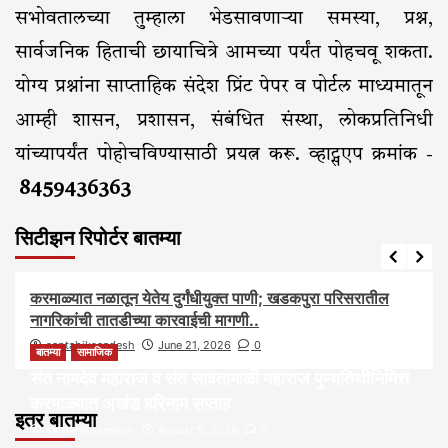
सभोवतालच्या तुम्हाला भेडसावणाऱ्या समस्या, प्रश्न,
सार्वजनिक हिताची छायाचित्रे आमच्या पर्यंत पोहचवू शकता.
योग्य प्रश्नांना साप्ताहिक संदेश प्रिंट पेपर व पोर्टल माध्यमातून
आम्ही शासन, प्रशासन, संबंधित संस्था, लोकप्रतिनिधी
यांच्यापर्यंत पोहोचविण्यासाठी प्रयत्न करू. व्हाट्सएप क्रमांक -
8459436363
सिटीझन रिपोर्टर बातम्या
आरोग्य
आवाज जनतेचा
बातम्या
राजकीय
सामाजिक
करमाळ्यात नळातून येतेय दुर्गंधीयुक्त पाणी; खडकपुरा परिसरातील
नागरिकांची तातडीच्या कारवाईची मागणी..
saptahiksandesh
June 21, 2026
0
बातम्या
सामाजिक
संत नामदेव महाराज व संत सावतामाळी महाराज पुण्यतिथीनिमित्त
करमाळ्यात अखंड हरिनाम सप्ताह
इतर बातम्या
saptahiksandesh
August 5, 2026
0