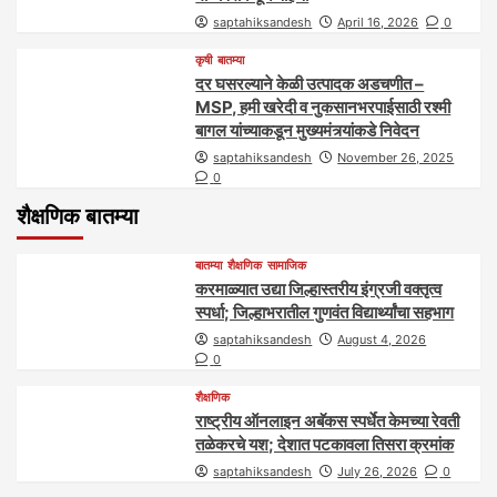
saptahiksandesh
April 16, 2026
0
कृषी
बातम्या
दर घसरल्याने केळी उत्पादक अडचणीत –
MSP, हमी खरेदी व नुकसानभरपाईसाठी रश्मी
बागल यांच्याकडून मुख्यमंत्र्यांकडे निवेदन
saptahiksandesh
November 26, 2025
0
शैक्षणिक बातम्या
बातम्या
शैक्षणिक
सामाजिक
करमाळ्यात उद्या जिल्हास्तरीय इंग्रजी वक्तृत्व
स्पर्धा; जिल्हाभरातील गुणवंत विद्यार्थ्यांचा सहभाग
saptahiksandesh
August 4, 2026
0
शैक्षणिक
राष्ट्रीय ऑनलाइन अबॅकस स्पर्धेत केमच्या रेवती
तळेकरचे यश; देशात पटकावला तिसरा क्रमांक
saptahiksandesh
July 26, 2026
0