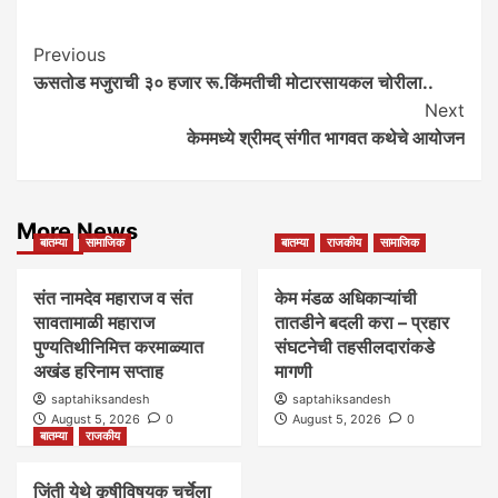
Post
Previous
ऊसतोड मजुराची ३० हजार रू.किंमतीची मोटारसायकल चोरीला..
Navigation
Next
केममध्ये श्रीमद् संगीत भागवत कथेचे आयोजन
More News
बातम्या
सामाजिक
बातम्या
राजकीय
सामाजिक
संत नामदेव महाराज व संत
केम मंडळ अधिकाऱ्यांची
सावतामाळी महाराज
तातडीने बदली करा – प्रहार
पुण्यतिथीनिमित्त करमाळ्यात
संघटनेची तहसीलदारांकडे
अखंड हरिनाम सप्ताह
मागणी
saptahiksandesh
saptahiksandesh
August 5, 2026
0
August 5, 2026
0
बातम्या
राजकीय
जिंती येथे कृषीविषयक चर्चेला