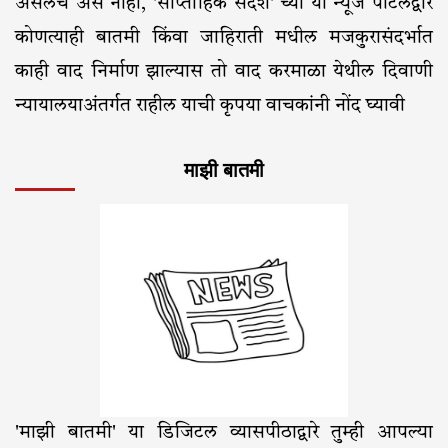
असेलच असे नाही, 'साप्ताहिक संदेश' च्या या न्यूज पोर्टलद्वारे
कोणत्याही बातमी किंवा जाहिराती मधील मजकुरासंदर्भात
काही वाद निर्माण झाल्यास तो वाद करमाळा येथील दिवाणी
न्यायालयाअंतर्गत राहील याची कृपया वाचकांनी नोंद घ्यावी
माझी बातमी
'माझी बातमी' या डिजिटल व्यासपीठाद्वारे तुम्ही आपल्या