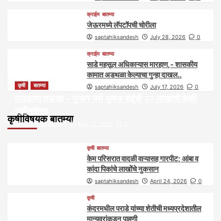
क्राईम
बातम्या
जेऊरमध्ये लॅपटॉपची चोरीला
saptahiksandesh
July 28, 2026
0
क्राईम
बातम्या
साडे महसूल अधिकाऱ्यास मारहाण,- शासकीय
कामात अडथळा केल्याचा गुन्हा दाखल..
कृषी
बातम्या
saptahiksandesh
July 17, 2026
0
वादळाचा तडाखा – पुनवर येथे धुमाळ बंधूंची २२ लाखांची केळी
जमीनदोस्त
कृषीविषयक बातम्या
saptahiksandesh
May 27, 2026
0
कृषी
बातम्या
केम परिसरात वादळी वाऱ्यासह गारपीट; आंबा व
कांदा पिकांचे लाखोंचे नुकसान
saptahiksandesh
April 24, 2026
0
कृषी
कंदरमधील पराडे यांच्या शेतीची मध्यप्रदेशातील
मान्यवरांकडून पाहणी