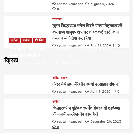
saptahiksandesh
August 4, 2026
0
राजकीय
नूतन जिल्हाध्यक्ष गणेश चिवटे यांच्या नेतृत्वाखाली
करमाळा तालुक्यात संघटन बळकटीसाठी काम
करणार – जितेश कटारिया
क्रीडा
बातम्या
शैक्षणिक
saptahiksandesh
July 31, 2026
0
पीएमश्री साधनाबाई जगताप शाळेत आंतरराष्ट्रीय योगदिन
उत्साहात साजरा!
क्रिडा
saptahiksandesh
June 22, 2026
0
क्रीडा
बातम्या
कंदर येथे हाफ मॅरेथॉन स्पर्धा उत्साहात संपन्न
saptahiksandesh
April 4, 2026
0
क्रीडा
जिल्हास्तरीय बुद्धिबळ स्पर्धेत हिवरवाडी शाळेच्या
किंजलची उल्लेखनीय कामगिरी
saptahiksandesh
December 29, 2025
0