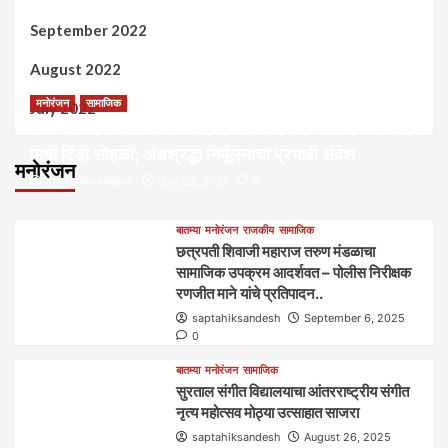
September 2022
August 2022
मनोरंजन
सामाजिक
July 2022
कल्पना मंथन आणि सर्जनशील विचारांची देवाणघेवाण करण्यासाठी
पायी दिंडी सोहळा; अंधश्रद्धा निर्मूलनाचा प्रभावी संदेश
मनोरंजन
saptahiksandesh
July 22, 2026
0
बातम्या
मनोरंजन
राजकीय
सामाजिक
छत्रपती शिवाजी महाराज तरुण मंडळाचा
सामाजिक उपक्रम आदर्शवत – पोलीस निरीक्षक
रणजीत माने यांचे प्रतिपादन..
saptahiksandesh
September 6, 2025
0
बातम्या
मनोरंजन
सामाजिक
सुरताल संगीत विद्यालयाचा आंतरराष्ट्रीय संगीत
नृत्य महोत्सव मोठ्या उत्साहात साजरा
saptahiksandesh
August 26, 2025