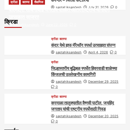
करणार – जितेश कटारिया
क्रीडा
बातम्या
शैक्षणिक
saptahiksandesh
July 31, 2026
0
पीएमश्री साधनाबाई जगताप शाळेत आंतरराष्ट्रीय योगदिन
उत्साहात साजरा!
क्रिडा
saptahiksandesh
June 22, 2026
0
क्रीडा
बातम्या
कंदर येथे हाफ मॅरेथॉन स्पर्धा उत्साहात संपन्न
saptahiksandesh
April 4, 2026
0
क्रीडा
जिल्हास्तरीय बुद्धिबळ स्पर्धेत हिवरवाडी शाळेच्या
किंजलची उल्लेखनीय कामगिरी
saptahiksandesh
December 29, 2025
0
क्रीडा
बातम्या
करमाळा तालुक्यातील वैष्णवी पाटील, जयहिंद
जगताप यांची राष्ट्रीय स्पर्धेसाठी निवड
saptahiksandesh
December 20, 2025
0