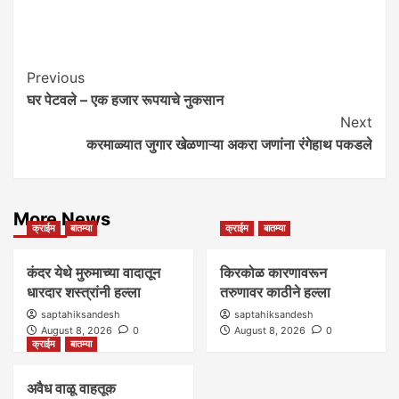
Post
Previous
घर पेटवले – एक हजार रूपयाचे नुकसान
Navigation
Next
करमाळ्यात जुगार खेळणाऱ्या अकरा जणांना रंगेहाथ पकडले
More News
क्राईम
बातम्या
क्राईम
बातम्या
कंदर येथे मुरुमाच्या वादातून
किरकोळ कारणावरून
धारदार शस्त्रांनी हल्ला
तरुणावर काठीने हल्ला
saptahiksandesh
saptahiksandesh
August 8, 2026
0
August 8, 2026
0
क्राईम
बातम्या
अवैध वाळू वाहतूक