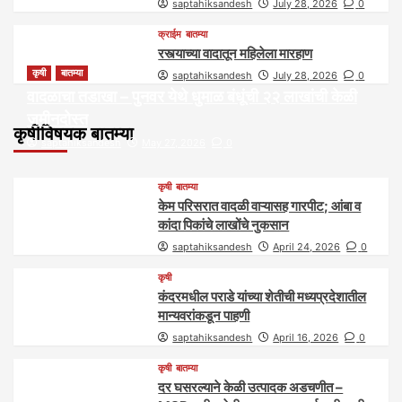
saptahiksandesh
July 28, 2026
0
क्राईम
बातम्या
रस्त्याच्या वादातून महिलेला मारहाण
कृषी
बातम्या
saptahiksandesh
July 28, 2026
0
वादळाचा तडाखा – पुनवर येथे धुमाळ बंधूंची २२ लाखांची केळी
जमीनदोस्त
कृषीविषयक बातम्या
saptahiksandesh
May 27, 2026
0
कृषी
बातम्या
केम परिसरात वादळी वाऱ्यासह गारपीट; आंबा व
कांदा पिकांचे लाखोंचे नुकसान
saptahiksandesh
April 24, 2026
0
कृषी
कंदरमधील पराडे यांच्या शेतीची मध्यप्रदेशातील
मान्यवरांकडून पाहणी
saptahiksandesh
April 16, 2026
0
कृषी
बातम्या
दर घसरल्याने केळी उत्पादक अडचणीत –