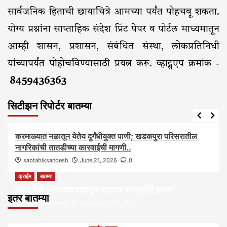
सार्वजनिक हिताची छायाचित्रे आमच्या पर्यंत पोहचवू शकता.
योग्य प्रश्नांना साप्ताहिक संदेश प्रिंट पेपर व पोर्टल माध्यमातून
आम्ही शासन, प्रशासन, संबंधित संस्था, लोकप्रतिनिधी
यांच्यापर्यंत पोहोचविण्यासाठी प्रयत्न करू. व्हाट्सएप क्रमांक -
8459436363
सिटीझन रिपोर्टर बातम्या
आरोग्य
आवाज जनतेचा
बातम्या
राजकीय
सामाजिक
करमाळ्यात नळातून येतेय दुर्गंधीयुक्त पाणी; खडकपुरा परिसरातील
नागरिकांची तातडीच्या कारवाईची मागणी..
saptahiksandesh
June 21, 2026
0
क्राईम
बातम्या
कंदर येथे मुरुमाच्या वादातून धारदार शस्त्रांनी हल्ला
इतर बातम्या
saptahiksandesh
August 8, 2026
0