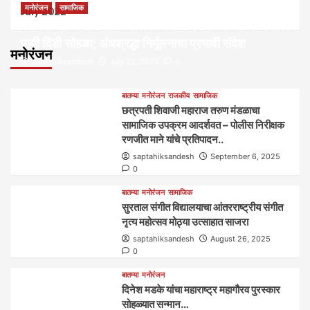
मनोरंजन
सामाजिक
July 2022
कल्पना मंथन आणि सर्जनशील विचारांची देवाणघेवाण करण्यासाठी
पायी दिंडी सोहळा; अंधश्रद्धा निर्मूलनाचा प्रभावी संदेश
मनोरंजन
saptahiksandesh
July 22, 2026
0
बातम्या
मनोरंजन
राजकीय
सामाजिक
छत्रपती शिवाजी महाराज तरुण मंडळाचा
सामाजिक उपक्रम आदर्शवत – पोलीस निरीक्षक
रणजीत माने यांचे प्रतिपादन..
saptahiksandesh
September 6, 2025
0
बातम्या
मनोरंजन
सामाजिक
सुरताल संगीत विद्यालयाचा आंतरराष्ट्रीय संगीत
नृत्य महोत्सव मोठ्या उत्साहात साजरा
saptahiksandesh
August 26, 2025
0
बातम्या
मनोरंजन
दिनेश मडके यांचा महाराष्ट्र महागौरव‌ पुरस्कार‌‌‌
सोहळ्यात सन्मान…