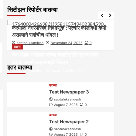
सिटीझन रिपोर्टर बातम्या
आवाज जनतेचा
बातम्या
राजकीय
आवाज ज
करमाळा नगरपरिषद निवडणूक : प्रचार कालावधी कमी
करमाळ्
असल्याने सर्वांचीच धांदल !
स्थाप
saptahiksandesh
November 24, 2025
0
sapt
बातम्या
केम मंडळ अधिकाऱ्यांच्या बदलीसाठी ग्रामसभेचा
ठराव; तहसीलदारांनाही निवेदन
इतर बातम्या
saptahiksandesh
August 7, 2026
0
बातम्या
Test Newspaper 3
saptahiksandesh
August 7, 2026
0
बातम्या
Test Newspaper 2
saptahiksandesh
August 7, 2026
0