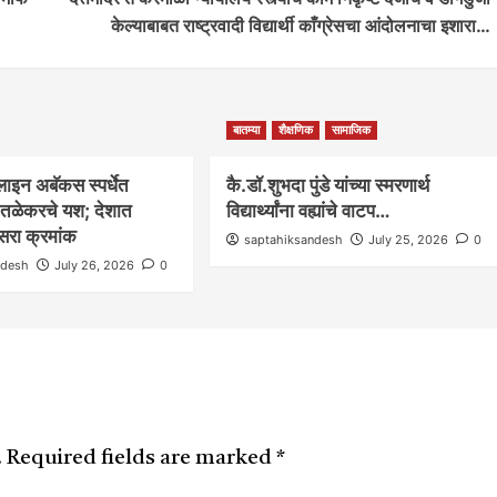
केल्याबाबत राष्ट्रवादी विद्यार्थी काँग्रेसचा आंदोलनाचा इशारा…
आरोग्य
आवाज जनतेचा
बातम्या
राजकीय
सामाजिक
्णाजीनगर
करमाळ्यात नळातून येतेय दुर्गंधीयुक्त पाणी; खडकपुरा
परिसरातील नागरिकांची तातडीच्या कारवाईची मागणी..
बातम्या
शैक्षणिक
सामाजिक
0
saptahiksandesh
June 21, 2026
0
लाइन अबॅकस स्पर्धेत
कै.डॉ.शुभदा पुंडे यांच्या स्मरणार्थ
ी तळेकरचे यश; देशात
विद्यार्थ्यांना वह्यांचे वाटप…
रा क्रमांक
saptahiksandesh
July 25, 2026
0
ndesh
July 26, 2026
0
.
Required fields are marked
*