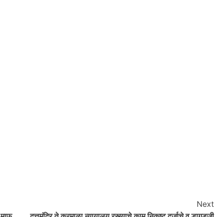
Next
 माफ
दत्तमंदिर ते करमाळा न्यायालय रस्त्याचे काम निकृष्ट दर्जाचे व डागडुजी