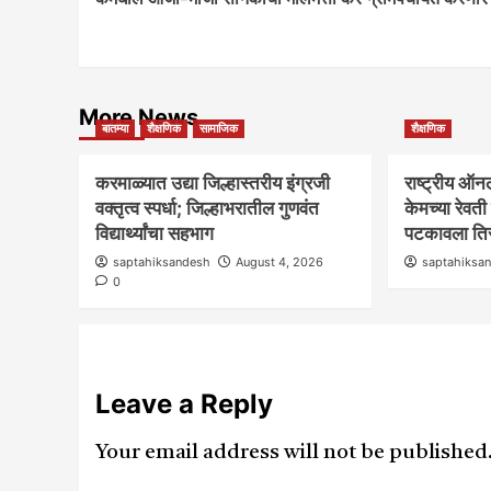
Navigation
आवाज जनतेचा
गटारींतील सांडपाणी रस्त्यावर आल्याने कृष
More News
मधील नागरिकांच्या आरोग्याशी खेळ सुरू
बातम्या
शैक्षणिक
सामाजिक
शैक्षणिक
saptahiksandesh
September 12, 2024
करमाळ्यात उद्या जिल्हास्तरीय इंग्रजी
राष्ट्रीय ऑन
वक्तृत्व स्पर्धा; जिल्हाभरातील गुणवंत
केमच्या रेवत
विद्यार्थ्यांचा सहभाग
पटकावला तिस
saptahiksandesh
August 4, 2026
saptahiksa
0
Leave a Reply
Your email address will not be published