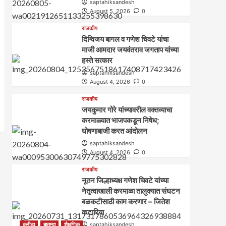
saptahiksandesh
August 5, 2026
0
राजकीय
दिग्विजय बागल व गणेश चिवटे यांचा
माजी आमदार जयवंतराव जगताप यांच्या
हस्ते सत्कार
saptahiksandesh
August 4, 2026
0
राजकीय
जयकुमार गोरे यांच्यावरील वक्तव्याचा
करमाळ्यात भाजपकडून निषेध;
घोषणाबाजी करत आंदोलन
saptahiksandesh
August 4, 2026
0
राजकीय
नूतन जिल्हाध्यक्ष गणेश चिवटे यांच्या
नेतृत्वाखाली करमाळा तालुक्यात संघटन
बळकटीसाठी काम करणार – जितेश
कटारिया
क्रीडा
बातम्या
शैक्षणिक
saptahiksandesh