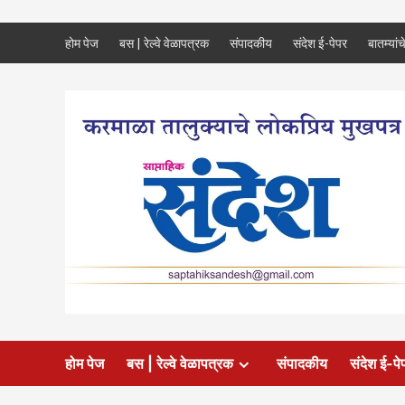
Skip
होम पेज
बस | रेल्वे वेळापत्रक
संपादकीय
संदेश ई-पेपर
बातम्यांच
to
content
होम पेज
बस | रेल्वे वेळापत्रक
संपादकीय
संदेश ई-पे