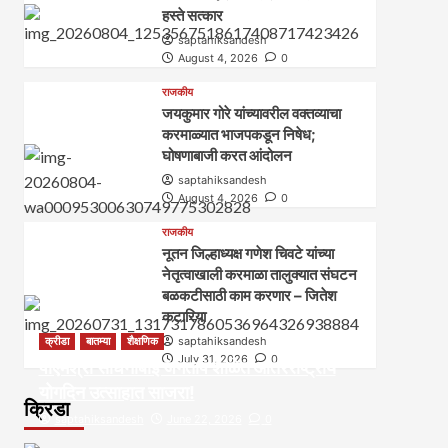
हस्ते सत्कार
saptahiksandesh
August 4, 2026
0
राजकीय
जयकुमार गोरे यांच्यावरील वक्तव्याचा
करमाळ्यात भाजपकडून निषेध;
घोषणाबाजी करत आंदोलन
saptahiksandesh
August 4, 2026
0
राजकीय
नूतन जिल्हाध्यक्ष गणेश चिवटे यांच्या
नेतृत्वाखाली करमाळा तालुक्यात संघटन
बळकटीसाठी काम करणार – जितेश
कटारिया
क्रीडा
बातम्या
शैक्षणिक
saptahiksandesh
July 31, 2026
0
पीएमश्री साधनाबाई जगताप शाळेत आंतरराष्ट्रीय
योगदिन उत्साहात साजरा!
क्रिडा
saptahiksandesh
June 22, 2026
0