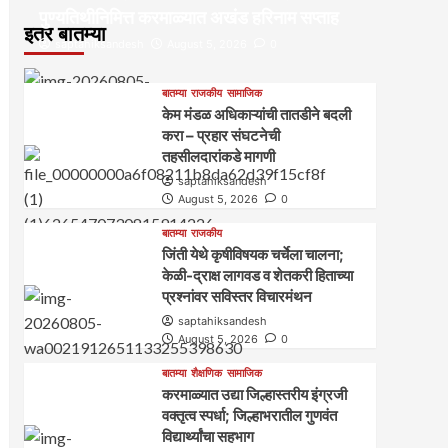
पुण्यतिथीनिमित्त करमाळ्यात अखंड हरिनाम सप्ताह
इतर बातम्या
saptahiksandesh
August 5, 2026
0
बातम्या
राजकीय
सामाजिक
केम मंडळ अधिकाऱ्यांची तातडीने बदली
करा – प्रहार संघटनेची
तहसीलदारांकडे मागणी
saptahiksandesh
August 5, 2026
0
बातम्या
राजकीय
जिंती येथे कृषीविषयक चर्चेला चालना;
केळी-द्राक्ष लागवड व शेतकरी हिताच्या
प्रश्नांवर सविस्तर विचारमंथन
saptahiksandesh
August 5, 2026
0
बातम्या
शैक्षणिक
सामाजिक
करमाळ्यात उद्या जिल्हास्तरीय इंग्रजी
वक्तृत्व स्पर्धा; जिल्हाभरातील गुणवंत
विद्यार्थ्यांचा सहभाग