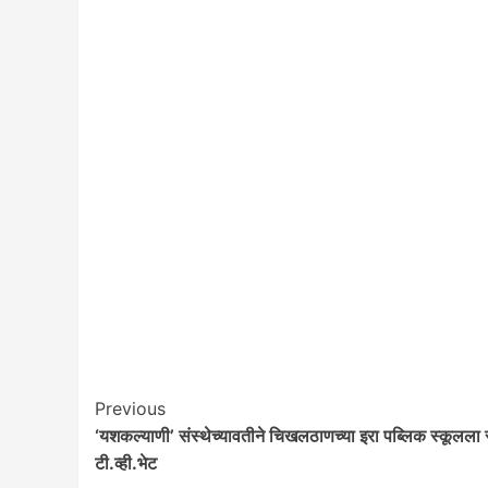
Post
Previous
‘यशकल्याणी’ संस्थेच्यावतीने चिखलठाणच्या इरा पब्लिक स्कूलला स्
Navigation
टी.व्ही.भेट