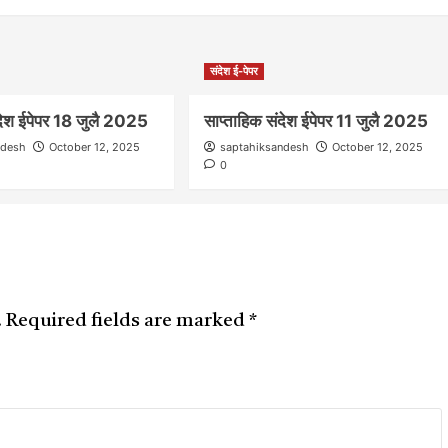
संदेश ई-पेपर
ंदेश ईपेपर 18 जुलै 2025
साप्ताहिक संदेश ईपेपर 11 जुलै 2025
ndesh
October 12, 2025
saptahiksandesh
October 12, 2025
0
आवाज जनतेचा
.
Required fields are marked
*
गटारींतील सांडपाणी रस्त्यावर आल्याने कृष्णाजीनगर
मधील नागरिकांच्या आरोग्याशी खेळ सुरू
saptahiksandesh
September 12, 2024
0