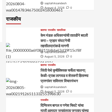
saptahiksandesh
August 4, 2026
0
राजकीय
बातम्या
राजकीय
सामाजिक
केम मंडळ अधिकाऱ्यांची तातडीने बदली
करा – प्रहार संघटनेची
तहसीलदारांकडे मागणी
saptahiksandesh
August 5, 2026
0
बातम्या
राजकीय
जिंती येथे कृषीविषयक चर्चेला चालना;
केळी-द्राक्ष लागवड व शेतकरी हिताच्या
प्रश्नांवर सविस्तर विचारमंथन
saptahiksandesh
August 5, 2026
0
राजकीय
दिग्विजय बागल व गणेश चिवटे यांचा
माजी आमदार जयवंतराव जगताप यांच्या