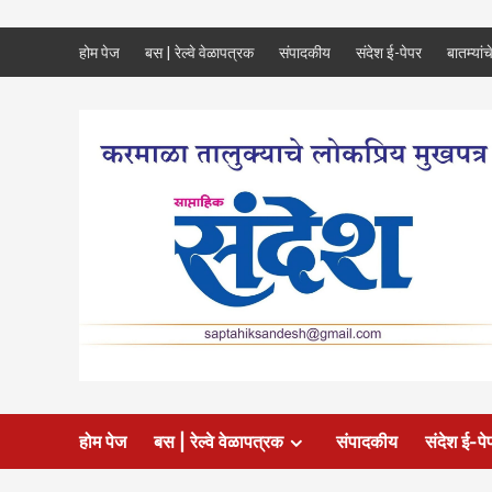
Skip
होम पेज
बस | रेल्वे वेळापत्रक
संपादकीय
संदेश ई-पेपर
बातम्यांच
to
content
होम पेज
बस | रेल्वे वेळापत्रक
संपादकीय
संदेश ई-पे