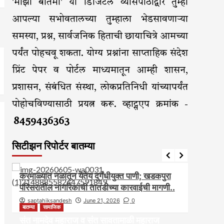
'माझी बातमी' या डिजिटल व्यासपीठाद्वारे तुम्ही
आपल्या सभोवतालच्या तुम्हाला भेडसावणाऱ्या
समस्या, प्रश्न, सार्वजनिक हिताची छायाचित्रे आमच्या
पर्यंत पोहचवू शकता. योग्य प्रश्नांना साप्ताहिक संदेश
प्रिंट पेपर व पोर्टल माध्यमातून आम्ही शासन,
प्रशासन, संबंधित संस्था, लोकप्रतिनिधी यांच्यापर्यंत
पोहोचविण्यासाठी प्रयत्न करू. व्हाट्सएप क्रमांक -
8459436363
सिटीझन रिपोर्टर बातम्या
आरोग्य
आवाज जनतेचा
बातम्या
राजकीय
सामाजिक
आवाज ज
करमाळ्यात नळातून येतेय दुर्गंधीयुक्त पाणी; खडकपुरा
करमाळ
परिसरातील नागरिकांची तातडीच्या कारवाईची मागणी..
असल्यान
saptahiksandesh
June 21, 2026
0
sapt
बातम्या
सामाजिक
संत नामदेव महाराज व संत सावतामाळी महाराज