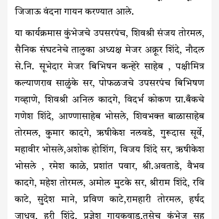
जिजाऊ वंदना गायन करण्यात आले.
या कार्यक्रमास कुंभेजचे उपसरपंच, शिवश्री संजय तोरमल,
सैनिक संघटनेचे तालुका अध्यक्ष मेजर अक्रूर शिंदे, नौदल
से.नि. सूभेदार मेजर बिभिषन कन्हेरे साहेब , पक्षीमित्र
कल्याणराव साळुंके सर, पोफळजचे उपसरपंच बिभिषण
गव्हाणे, शिवश्री अनिल कादगे, विदर्भ कोकण ग्रा.बँकचे
गणेश शिंदे, आण्णासाहेब भोसले, शिवभक्त बाळासाहेब
तोरमल, कुमार कादगे, ऋषीकेश नलवडे, गुरूदास सूर्वे,
महावीर भोसले,अशोक होशिंग, विजय शिंदे सर, ऋषीकेश
भोसले , रमेश काळे, प्रशांत पवार, श्री.अवताडे, वैभव
कादगे, महेश तोरमल, अमोल मुटके सर, श्रीराम शिंदे, रवि
काटे, सुदेश माने, प्रविण काटे,रामहारी तोरमल, हर्षद
जाधव, हरी शिंदे, प्रज्ञेश गायकवाड,तसेच कुंभेज सह