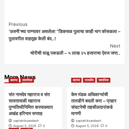
Post
Previous
‘उजनी’च्या पाण्यावर असलेला “डिकसळ पुलाचा काही भाग कोसळला –
Navigation
पुलावरील वाहतूक केली बंद..!
Next
चोरीची वाळू पकडली – ५ लाख २५ हजाराचा ऐवज जप्त..
More News
बातम्या
सामाजिक
बातम्या
राजकीय
सामाजिक
संत नामदेव महाराज व संत
केम मंडळ अधिकाऱ्यांची
सावतामाळी महाराज
तातडीने बदली करा – प्रहार
पुण्यतिथीनिमित्त करमाळ्यात
संघटनेची तहसीलदारांकडे
अखंड हरिनाम सप्ताह
मागणी
saptahiksandesh
saptahiksandesh
August 5, 2026
0
August 5, 2026
0