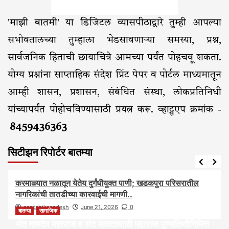
'माझी बातमी' या डिजिटल व्यासपीठाद्वारे तुम्ही आपल्या
सभोवतालच्या तुम्हाला भेडसावणाऱ्या समस्या, प्रश्न,
सार्वजनिक हिताची छायाचित्रे आमच्या पर्यंत पोहचवू शकता.
योग्य प्रश्नांना साप्ताहिक संदेश प्रिंट पेपर व पोर्टल माध्यमातून
आम्ही शासन, प्रशासन, संबंधित संस्था, लोकप्रतिनिधी
यांच्यापर्यंत पोहोचविण्यासाठी प्रयत्न करू. व्हाट्सएप क्रमांक -
8459436363
सिटीझन रिपोर्टर बातम्या
आरोग्य
आवाज जनतेचा
बातम्या
राजकीय
सामाजिक
करमाळ्यात नळातून येतेय दुर्गंधीयुक्त पाणी; खडकपुरा परिसरातील
नागरिकांची तातडीच्या कारवाईची मागणी..
saptahiksandesh
June 21, 2026
0
बातम्या
सामाजिक
संत नामदेव महाराज व संत सावतामाळी महाराज पुण्यतिथीनिमित्त