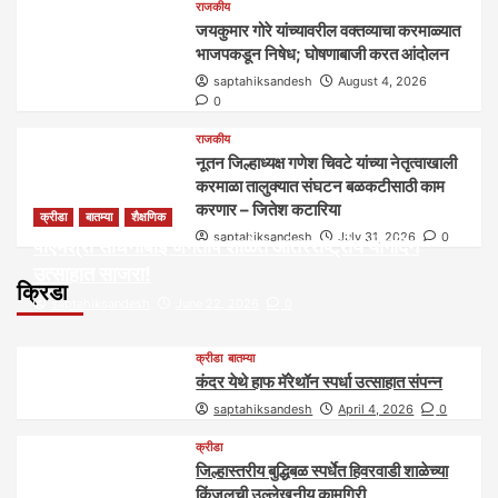
राजकीय
जयकुमार गोरे यांच्यावरील वक्तव्याचा करमाळ्यात
भाजपकडून निषेध; घोषणाबाजी करत आंदोलन
saptahiksandesh
August 4, 2026
0
राजकीय
नूतन जिल्हाध्यक्ष गणेश चिवटे यांच्या नेतृत्वाखाली
करमाळा तालुक्यात संघटन बळकटीसाठी काम
करणार – जितेश कटारिया
क्रीडा
बातम्या
शैक्षणिक
saptahiksandesh
July 31, 2026
0
पीएमश्री साधनाबाई जगताप शाळेत आंतरराष्ट्रीय योगदिन
उत्साहात साजरा!
क्रिडा
saptahiksandesh
June 22, 2026
0
क्रीडा
बातम्या
कंदर येथे हाफ मॅरेथॉन स्पर्धा उत्साहात संपन्न
saptahiksandesh
April 4, 2026
0
क्रीडा
जिल्हास्तरीय बुद्धिबळ स्पर्धेत हिवरवाडी शाळेच्या
किंजलची उल्लेखनीय कामगिरी