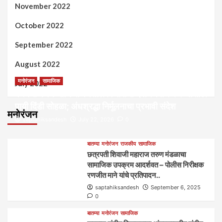
November 2022
October 2022
September 2022
August 2022
मनोरंजन
सामाजिक
July 2022
कल्पना मंथन आणि सर्जनशील विचारांची देवाणघेवाण करण्यासाठी
पायी दिंडी सोहळा; अंधश्रद्धा निर्मूलनाचा प्रभावी संदेश
मनोरंजन
saptahiksandesh
July 22, 2026
0
बातम्या
मनोरंजन
राजकीय
सामाजिक
छत्रपती शिवाजी महाराज तरुण मंडळाचा
सामाजिक उपक्रम आदर्शवत – पोलीस निरीक्षक
रणजीत माने यांचे प्रतिपादन..
saptahiksandesh
September 6, 2025
0
बातम्या
मनोरंजन
सामाजिक