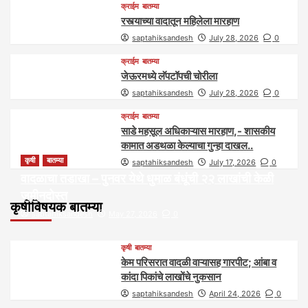
क्राईम
बातम्या
रस्त्याच्या वादातून महिलेला मारहाण
saptahiksandesh
July 28, 2026
0
क्राईम
बातम्या
जेऊरमध्ये लॅपटॉपची चोरीला
saptahiksandesh
July 28, 2026
0
क्राईम
बातम्या
साडे महसूल अधिकाऱ्यास मारहाण,- शासकीय
कामात अडथळा केल्याचा गुन्हा दाखल..
कृषी
बातम्या
saptahiksandesh
July 17, 2026
0
वादळाचा तडाखा – पुनवर येथे धुमाळ बंधूंची २२ लाखांची केळी
जमीनदोस्त
कृषीविषयक बातम्या
saptahiksandesh
May 27, 2026
0
कृषी
बातम्या
केम परिसरात वादळी वाऱ्यासह गारपीट; आंबा व
कांदा पिकांचे लाखोंचे नुकसान
saptahiksandesh
April 24, 2026
0