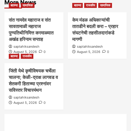
More News
बातम्या
सामाजिक
बातम्या
राजकीय
सामाजिक
संत नामदेव महाराज व संत
केम मंडळ अधिकाऱ्यांची
सावतामाळी महाराज
तातडीने बदली करा – प्रहार
पुण्यतिथीनिमित्त करमाळ्यात
संघटनेची तहसीलदारांकडे
अखंड हरिनाम सप्ताह
मागणी
saptahiksandesh
saptahiksandesh
August 5, 2026
0
August 5, 2026
0
बातम्या
राजकीय
जिंती येथे कृषीविषयक चर्चेला
चालना; केळी-द्राक्ष लागवड व
शेतकरी हिताच्या प्रश्नांवर
सविस्तर विचारमंथन
saptahiksandesh
August 5, 2026
0