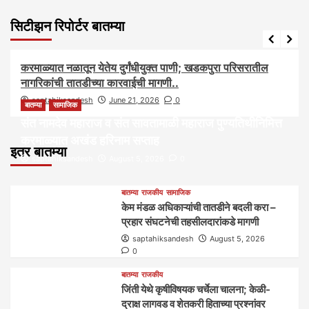
सिटीझन रिपोर्टर बातम्या
आरोग्य
आवाज जनतेचा
बातम्या
राजकीय
सामाजिक
करमाळ्यात नळातून येतेय दुर्गंधीयुक्त पाणी; खडकपुरा परिसरातील
नागरिकांची तातडीच्या कारवाईची मागणी..
saptahiksandesh
June 21, 2026
0
बातम्या
सामाजिक
संत नामदेव महाराज व संत सावतामाळी महाराज पुण्यतिथीनिमित्त
करमाळ्यात अखंड हरिनाम सप्ताह
इतर बातम्या
saptahiksandesh
August 5, 2026
0
बातम्या
राजकीय
सामाजिक
केम मंडळ अधिकाऱ्यांची तातडीने बदली करा –
प्रहार संघटनेची तहसीलदारांकडे मागणी
saptahiksandesh
August 5, 2026
0
बातम्या
राजकीय
जिंती येथे कृषीविषयक चर्चेला चालना; केळी-
द्राक्ष लागवड व शेतकरी हिताच्या प्रश्नांवर