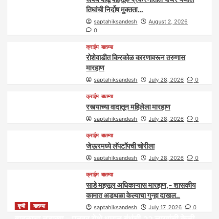
तिघांची निर्दोष मुक्तता…
saptahiksandesh
August 2, 2026
0
क्राईम
बातम्या
रोशेवाडीत किरकोळ कारणावरून तरुणास
मारहाण
saptahiksandesh
July 28, 2026
0
क्राईम
बातम्या
रस्त्याच्या वादातून महिलेला मारहाण
saptahiksandesh
July 28, 2026
0
क्राईम
बातम्या
जेऊरमध्ये लॅपटॉपची चोरीला
saptahiksandesh
July 28, 2026
0
क्राईम
बातम्या
साडे महसूल अधिकाऱ्यास मारहाण,- शासकीय
कामात अडथळा केल्याचा गुन्हा दाखल..
कृषी
बातम्या
saptahiksandesh
July 17, 2026
0
वादळाचा तडाखा – पुनवर येथे धुमाळ बंधूंची २२ लाखांची केळी