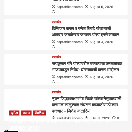
saptahiksandesh
August 5, 2026
0
राजकीय
दिग्विजय बागल व गणेश चिवटे यांचा माजी
आमदार जयवंतराव जगताप यांच्या हस्ते सत्कार
saptahiksandesh
August 4, 2026
0
राजकीय
जयकुमार गोरे यांच्यावरील वक्तव्याचा करमाळ्यात
भाजपकडून निषेध; घोषणाबाजी करत आंदोलन
saptahiksandesh
August 4, 2026
0
राजकीय
नूतन जिल्हाध्यक्ष गणेश चिवटे यांच्या नेतृत्वाखाली
करमाळा तालुक्यात संघटन बळकटीसाठी काम
करणार – जितेश कटारिया
क्रीडा
बातम्या
शैक्षणिक
saptahiksandesh
July 31, 2026
0
पीएमश्री साधनाबाई जगताप शाळेत आंतरराष्ट्रीय योगदिन
उत्साहात साजरा!