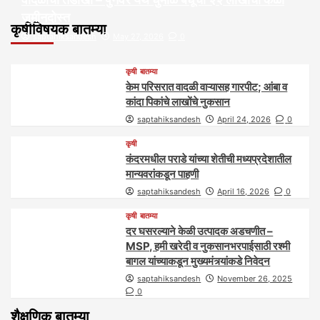
जमीनदोस्त
कृषीविषयक बातम्या
saptahiksandesh
May 27, 2026
0
कृषी
बातम्या
केम परिसरात वादळी वाऱ्यासह गारपीट; आंबा व
कांदा पिकांचे लाखोंचे नुकसान
saptahiksandesh
April 24, 2026
0
कृषी
कंदरमधील पराडे यांच्या शेतीची मध्यप्रदेशातील
मान्यवरांकडून पाहणी
saptahiksandesh
April 16, 2026
0
कृषी
बातम्या
दर घसरल्याने केळी उत्पादक अडचणीत –
MSP, हमी खरेदी व नुकसानभरपाईसाठी रश्मी
बागल यांच्याकडून मुख्यमंत्र्यांकडे निवेदन
saptahiksandesh
November 26, 2025
0
शैक्षणिक बातम्या