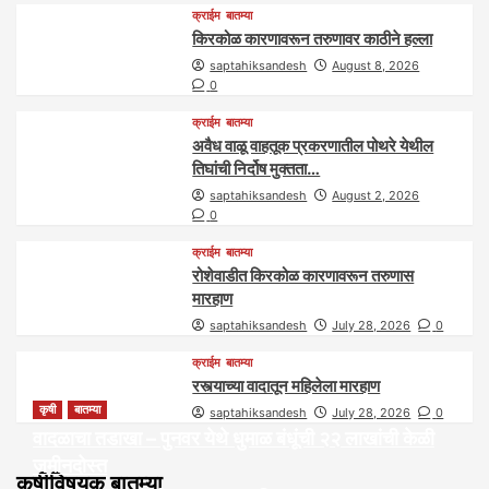
क्राईम
बातम्या
किरकोळ कारणावरून तरुणावर काठीने हल्ला
saptahiksandesh
August 8, 2026
0
क्राईम
बातम्या
अवैध वाळू वाहतूक प्रकरणातील पोथरे येथील
तिघांची निर्दोष मुक्तता…
saptahiksandesh
August 2, 2026
0
क्राईम
बातम्या
रोशेवाडीत किरकोळ कारणावरून तरुणास
मारहाण
saptahiksandesh
July 28, 2026
0
क्राईम
बातम्या
रस्त्याच्या वादातून महिलेला मारहाण
कृषी
बातम्या
saptahiksandesh
July 28, 2026
0
वादळाचा तडाखा – पुनवर येथे धुमाळ बंधूंची २२ लाखांची केळी
जमीनदोस्त
कृषीविषयक बातम्या