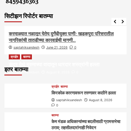
8459436363
सिटीझन रिपोर्टर बातम्या
आरोग्य
आवाज जनतेचा
बातम्या
राजकीय
सामाजिक
करमाळ्यात नळातून येतेय दुर्गंधीयुक्त पाणी; खडकपुरा परिसरातील
नागरिकांची तातडीच्या कारवाईची मागणी..
saptahiksandesh
June 21, 2026
0
क्राईम
बातम्या
कंदर येथे मुरुमाच्या वादातून धारदार शस्त्रांनी हल्ला
इतर बातम्या
saptahiksandesh
August 8, 2026
0
क्राईम
बातम्या
किरकोळ कारणावरून तरुणावर काठीने हल्ला
saptahiksandesh
August 8, 2026
0
बातम्या
केम मंडळ अधिकाऱ्यांच्या बदलीसाठी ग्रामसभेचा
ठराव; तहसीलदारांनाही निवेदन