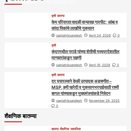
saptahiksandesh
May 27, 2026
0
कृषी
बातम्या
केम परिसरात वादळी वाऱ्यासह गारपीट; आंबा व
कांदा पिकांचे लाखोंचे नुकसान
saptahiksandesh
April 24, 2026
0
कृषी
कंदरमधील पराडे यांच्या शेतीची मध्यप्रदेशातील
मान्यवरांकडून पाहणी
saptahiksandesh
April 16, 2026
0
कृषी
बातम्या
दर घसरल्याने केळी उत्पादक अडचणीत –
MSP, हमी खरेदी व नुकसानभरपाईसाठी रश्मी
बागल यांच्याकडून मुख्यमंत्र्यांकडे निवेदन
saptahiksandesh
November 26, 2025
0
शैक्षणिक बातम्या
बातम्या
शैक्षणिक
सामाजिक