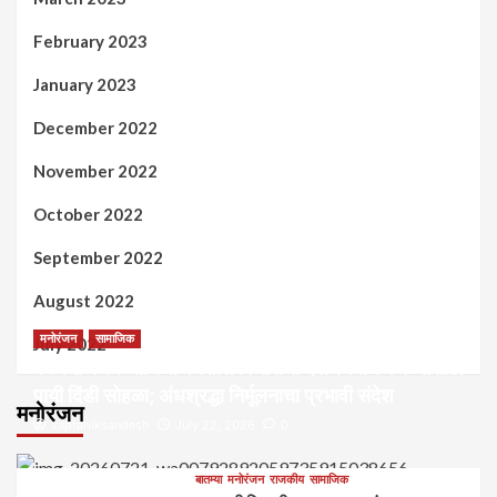
February 2023
January 2023
December 2022
November 2022
October 2022
September 2022
August 2022
मनोरंजन
सामाजिक
July 2022
कल्पना मंथन आणि सर्जनशील विचारांची देवाणघेवाण करण्यासाठी
पायी दिंडी सोहळा; अंधश्रद्धा निर्मूलनाचा प्रभावी संदेश
मनोरंजन
saptahiksandesh
July 22, 2026
0
बातम्या
मनोरंजन
राजकीय
सामाजिक