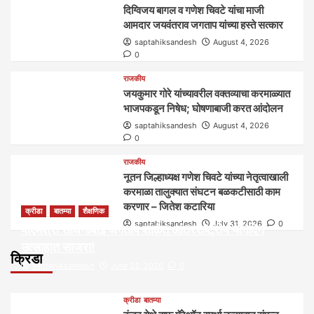
दिग्विजय बागल व गणेश चिवटे यांचा माजी
आमदार जयवंतराव जगताप यांच्या हस्ते सत्कार
saptahiksandesh
August 4, 2026
0
राजकीय
जयकुमार गोरे यांच्यावरील वक्तव्याचा करमाळ्यात
भाजपकडून निषेध; घोषणाबाजी करत आंदोलन
saptahiksandesh
August 4, 2026
0
राजकीय
नूतन जिल्हाध्यक्ष गणेश चिवटे यांच्या नेतृत्वाखाली
करमाळा तालुक्यात संघटन बळकटीसाठी काम
करणार – जितेश कटारिया
क्रीडा
बातम्या
शैक्षणिक
saptahiksandesh
July 31, 2026
0
पीएमश्री साधनाबाई जगताप शाळेत आंतरराष्ट्रीय योगदिन
उत्साहात साजरा!
क्रिडा
saptahiksandesh
June 22, 2026
0
क्रीडा
बातम्या