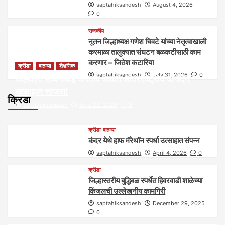
saptahiksandesh
August 4, 2026
0
राजकीय
नूतन जिल्हाध्यक्ष गणेश चिवटे यांच्या नेतृत्वाखाली
करमाळा तालुक्यात संघटन बळकटीसाठी काम
करणार – जितेश कटारिया
क्रीडा
बातम्या
शैक्षणिक
saptahiksandesh
July 31, 2026
0
पीएमश्री साधनाबाई जगताप शाळेत आंतरराष्ट्रीय योगदिन
उत्साहात साजरा!
क्रिडा
saptahiksandesh
June 22, 2026
0
क्रीडा
बातम्या
कंदर येथे हाफ मॅरेथॉन स्पर्धा उत्साहात संपन्न
saptahiksandesh
April 4, 2026
0
क्रीडा
जिल्हास्तरीय बुद्धिबळ स्पर्धेत हिवरवाडी शाळेच्या
किंजलची उल्लेखनीय कामगिरी
saptahiksandesh
December 29, 2025
0