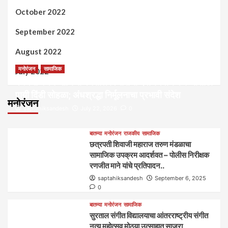
October 2022
September 2022
August 2022
मनोरंजन
सामाजिक
July 2022
कल्पना मंथन आणि सर्जनशील विचारांची देवाणघेवाण करण्यासाठी
पायी दिंडी सोहळा; अंधश्रद्धा निर्मूलनाचा प्रभावी संदेश
मनोरंजन
saptahiksandesh
July 22, 2026
0
बातम्या
मनोरंजन
राजकीय
सामाजिक
छत्रपती शिवाजी महाराज तरुण मंडळाचा
सामाजिक उपक्रम आदर्शवत – पोलीस निरीक्षक
रणजीत माने यांचे प्रतिपादन..
saptahiksandesh
September 6, 2025
0
बातम्या
मनोरंजन
सामाजिक
सुरताल संगीत विद्यालयाचा आंतरराष्ट्रीय संगीत
नृत्य महोत्सव मोठ्या उत्साहात साजरा