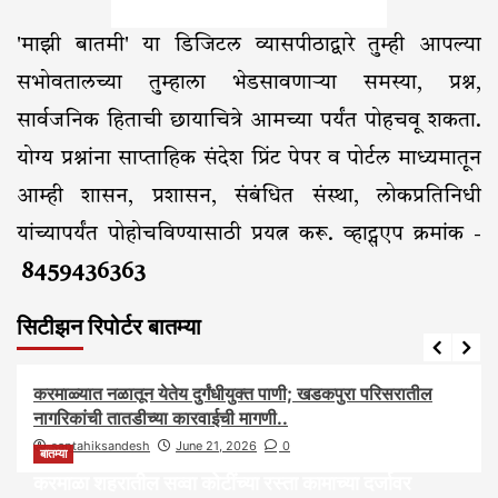
'माझी बातमी' या डिजिटल व्यासपीठाद्वारे तुम्ही आपल्या
सभोवतालच्या तुम्हाला भेडसावणाऱ्या समस्या, प्रश्न,
सार्वजनिक हिताची छायाचित्रे आमच्या पर्यंत पोहचवू शकता.
योग्य प्रश्नांना साप्ताहिक संदेश प्रिंट पेपर व पोर्टल माध्यमातून
आम्ही शासन, प्रशासन, संबंधित संस्था, लोकप्रतिनिधी
यांच्यापर्यंत पोहोचविण्यासाठी प्रयत्न करू. व्हाट्सएप क्रमांक -
8459436363
सिटीझन रिपोर्टर बातम्या
आरोग्य
आवाज जनतेचा
बातम्या
राजकीय
सामाजिक
करमाळ्यात नळातून येतेय दुर्गंधीयुक्त पाणी; खडकपुरा परिसरातील
नागरिकांची तातडीच्या कारवाईची मागणी..
saptahiksandesh
June 21, 2026
0
बातम्या
करमाळा शहरातील सव्वा कोटींच्या रस्ता कामाच्या दर्जावर