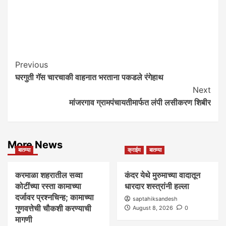
Post
Previous
घरगुती गॅस चारचाकी वाहनात भरताना पकडले रंगेहाथ
Navigation
Next
मांजरगाव ग्रामपंचायतीमार्फत लंपी लसीकरण शिबीर
More News
बातम्या
क्राईम
बातम्या
करमाळा शहरातील सव्वा
कंदर येथे मुरुमाच्या वादातून
कोटींच्या रस्ता कामाच्या
धारदार शस्त्रांनी हल्ला
दर्जावर प्रश्नचिन्ह; कामाच्या
saptahiksandesh
गुणवत्तेची चौकशी करण्याची
August 8, 2026
0
मागणी