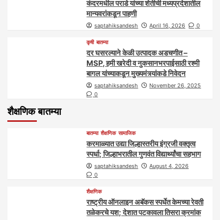
कंदरमधील पराडे यांच्या शेतीची मध्यप्रदेशातील
मान्यवरांकडून पाहणी
saptahiksandesh
April 16, 2026
0
कृषी
बातम्या
दर घसरल्याने केळी उत्पादक अडचणीत –
MSP, हमी खरेदी व नुकसानभरपाईसाठी रश्मी
बागल यांच्याकडून मुख्यमंत्र्यांकडे निवेदन
saptahiksandesh
November 26, 2025
0
शैक्षणिक बातम्या
बातम्या
शैक्षणिक
सामाजिक
करमाळ्यात उद्या जिल्हास्तरीय इंग्रजी वक्तृत्व
स्पर्धा; जिल्हाभरातील गुणवंत विद्यार्थ्यांचा सहभाग
saptahiksandesh
August 4, 2026
0
शैक्षणिक
राष्ट्रीय ऑनलाइन अबॅकस स्पर्धेत केमच्या रेवती
तळेकरचे यश; देशात पटकावला तिसरा क्रमांक