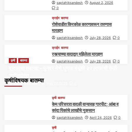
saptahiksandesh
August 2, 2026
0
क्राईम
बातम्या
रोशेवाडीत किरकोळ कारणावरून तरुणास
मारहाण
saptahiksandesh
July 28, 2026
0
क्राईम
बातम्या
रस्त्याच्या वादातून महिलेला मारहाण
कृषी
बातम्या
saptahiksandesh
July 28, 2026
0
वादळाचा तडाखा – पुनवर येथे धुमाळ बंधूंची २२ लाखांची केळी
जमीनदोस्त
कृषीविषयक बातम्या
saptahiksandesh
May 27, 2026
0
कृषी
बातम्या
केम परिसरात वादळी वाऱ्यासह गारपीट; आंबा व
कांदा पिकांचे लाखोंचे नुकसान
saptahiksandesh
April 24, 2026
0
कृषी