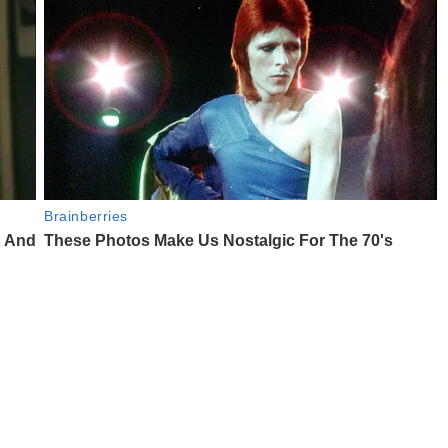
आवाज जनतेचा
गटारींतील सांडपाणी रस्त्यावर आल्याने कृष्णाजीनगर
मधील नागरिकांच्या आरोग्याशी खेळ सुरू
saptahiksandesh
September 12, 2024
0