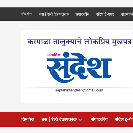
Skip
होम पेज
बस | रेल्वे वेळापत्रक
संपादकीय
संदेश ई-पेपर
बातम्यांच
to
content
होम पेज
बस | रेल्वे वेळापत्रक
संपादकीय
संदेश ई-पे