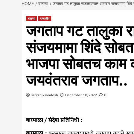
HOME
बातम्या
जगताप गट तालुका राजकारणात आमदार संजयमामा शिंदे
बातम्या
राजकीय
जगताप गट तालुका 
संजयमामा शिंदे सोबत
भाजपा सोबतच काम 
जयवंतराव जगताप..
saptahiksandesh
December 10, 2022
0
करमाळा / संदेश प्रतिनिधी :
करमाळा :
करमाळा तालुक्यामध्ये जगताप गटाने स्वातंत्र