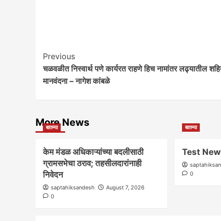
Post
Previous
चळवळीत निस्वार्थ पणे कार्यरत राहणे हिच नामांतर लढ्यातील शहिद
Navigation
मानवंदना – नागेश कांबळे
More News
बातम्या
बातम्या
केम मंडळ अधिकाऱ्यांच्या बदलीसाठी
Test New
ग्रामसभेचा ठराव; तहसीलदारांनाही
saptahiksa
निवेदन
0
saptahiksandesh
August 7, 2026
0