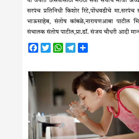
या जयंती उत्सवासाठी मराठा सेवा संघाचे माजी अध्
सरपंच प्रतिनिधी किशोर रिटे,पोंधवडीचे मा.सरपंच 
भाऊसाहेब, संतोष कांबळे,नारायणआबा पाटील मित
संचालक संतोष पाटील,प्रा.डाॅ. संजय चौधरी आदी मान
Facebook
Twitter
WhatsApp
Telegram
Share