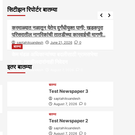
सिटीझन रिपोर्टर बातम्या
आरोग्य
आवाज जनतेचा
बातम्या
राजकीय
सामाजिक
आवाज ज
करमाळ्यात नळातून येतेय दुर्गंधीयुक्त पाणी; खडकपुरा
करमाळ
परिसरातील नागरिकांची तातडीच्या कारवाईची मागणी..
असल्यान
saptahiksandesh
June 21, 2026
0
sapt
बातम्या
केम मंडळ अधिकाऱ्यांच्या बदलीसाठी ग्रामसभेचा
ठराव; तहसीलदारांनाही निवेदन
इतर बातम्या
saptahiksandesh
August 7, 2026
0
बातम्या
Test Newspaper 3
saptahiksandesh
August 7, 2026
0
बातम्या
Test Newspaper 2
saptahiksandesh
August 7, 2026
0