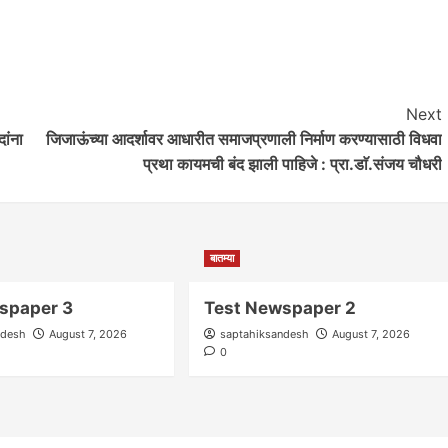
आवाज जनतेचा
गटारींतील सांडपाणी रस्त्यावर आल्याने कृष्णाजीनगर
Next
मधील नागरिकांच्या आरोग्याशी खेळ सुरू
ांना
जिजाऊंच्या आदर्शावर आधारीत समाजप्रणाली निर्माण करण्यासाठी विधवा
saptahiksandesh
September 12, 2024
0
प्रथा कायमची बंद झाली पाहिजे : प्रा.डाॅ.संजय चौधरी
बातम्या
spaper 3
Test Newspaper 2
ndesh
August 7, 2026
saptahiksandesh
August 7, 2026
0