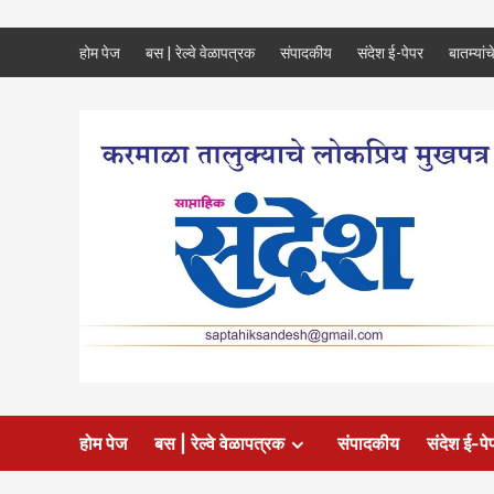
Skip
होम पेज
बस | रेल्वे वेळापत्रक
संपादकीय
संदेश ई-पेपर
बातम्यांच
to
content
होम पेज
बस | रेल्वे वेळापत्रक
संपादकीय
संदेश ई-पे