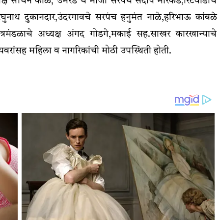
यक्ष सचिन काळे, उमरड चे माजी सरपंच संदीप मारकड,रिटेवाडीचे
रघुनाथ दुकानदार,उंदरगावचे सरपंच हनुमंत नाळे,हरिभाऊ कांबळे
्रमंडळाचे अध्यक्ष अंगद गोडगे,मकाई सह.साखर कारखान्याचे
्यवरांसह महिला व नागरिकांची मोठी उपस्थिती होती.