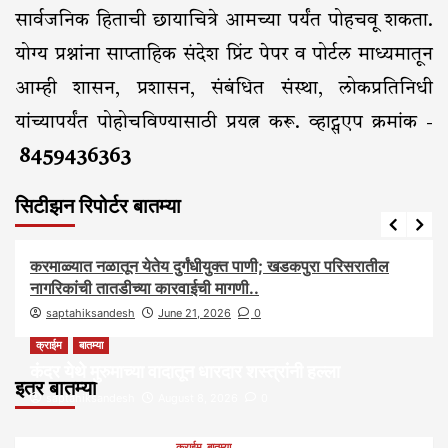
सार्वजनिक हिताची छायाचित्रे आमच्या पर्यंत पोहचवू शकता.
योग्य प्रश्नांना साप्ताहिक संदेश प्रिंट पेपर व पोर्टल माध्यमातून
आम्ही शासन, प्रशासन, संबंधित संस्था, लोकप्रतिनिधी
यांच्यापर्यंत पोहोचविण्यासाठी प्रयत्न करू. व्हाट्सएप क्रमांक -
8459436363
सिटीझन रिपोर्टर बातम्या
आरोग्य
आवाज जनतेचा
बातम्या
राजकीय
सामाजिक
करमाळ्यात नळातून येतेय दुर्गंधीयुक्त पाणी; खडकपुरा परिसरातील
नागरिकांची तातडीच्या कारवाईची मागणी..
saptahiksandesh
June 21, 2026
0
क्राईम
बातम्या
कंदर येथे मुरुमाच्या वादातून धारदार शस्त्रांनी हल्ला
इतर बातम्या
saptahiksandesh
August 8, 2026
0
क्राईम
बातम्या