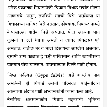
महिन्यांच्या वास्तव्याला येतात. भारतात आढळणाऱ्या
अनेक प्रकारच्या गिधाडांपैकी ग्रिफान गिधाड सर्वात मोठ्या
आकाराचे असून, तपकिरी रंगाची पिसे असलेल्या या
गिधाडाच्या मानेवर पिसे नसतात. डोक्यावर पिवळट पांढरी
केसांसारखी बारीक पिसे असतात. पोटा खालचा भाग
गुलाबी व उदी रंगाचा असतो व त्यावर पिवळसर पट्टे
असतात. यातील‌ नर व मादी दिसायला सारखेच असतात.
दरवर्षी उष्ण काळात हे पक्षी पाकिस्तान आणि काश्मीरच्या
खोऱ्यात वीण घालतात. पावसाळ्यात पिल्ले मोठी होतात.
जिप्स फल्विस (Gyps fulvis) असे शास्त्रीय नाव
असलेली ही गिधाडं उजनी परिसरात पहिल्यांदाच
आल्याचा अंदाज पक्षी अभ्यासकांनी व्यक्त केला आहे.
नैसर्गिक अन्नसाखळीत गिधाडे महत्वाची भूमिका