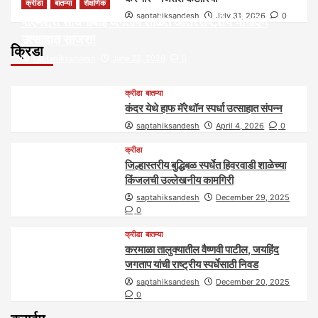
क्रीडा
बातम्या
शैक्षणिक
saptahiksandesh
July 31, 2026
0
पीएमश्री साधनाबाई जगताप शाळेत आंतरराष्ट्रीय योगदिन
उत्साहात साजरा!
क्रिडा
saptahiksandesh
June 22, 2026
0
क्रीडा
बातम्या
कंदर येथे हाफ मॅरेथॉन स्पर्धा उत्साहात संपन्न
saptahiksandesh
April 4, 2026
0
क्रीडा
जिल्हास्तरीय बुद्धिबळ स्पर्धेत हिवरवाडी शाळेच्या
किंजलची उल्लेखनीय कामगिरी
saptahiksandesh
December 29, 2025
0
क्रीडा
बातम्या
करमाळा तालुक्यातील वैष्णवी पाटील, जयहिंद
जगताप यांची राष्ट्रीय स्पर्धेसाठी निवड
saptahiksandesh
December 20, 2025
0