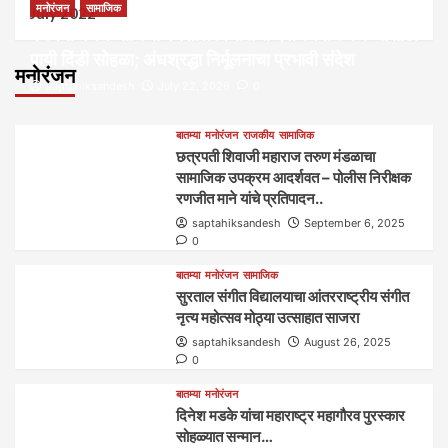
मनोरंजन
सामाजिक
July 2022
कल्पना मंथन आणि सर्जनशील विचारांची देवाणघेवाण करण्यासाठी
पायी दिंडी सोहळा; अंधश्रद्धा निर्मूलनाचा प्रभावी संदेश
मनोरंजन
saptahiksandesh
July 22, 2026
0
बातम्या
मनोरंजन
राजकीय
सामाजिक
छत्रपती शिवाजी महाराज तरुण मंडळाचा
सामाजिक उपक्रम आदर्शवत – पोलीस निरीक्षक
रणजीत माने यांचे प्रतिपादन..
saptahiksandesh
September 6, 2025
0
बातम्या
मनोरंजन
सामाजिक
सुरताल संगीत विद्यालयाचा आंतरराष्ट्रीय संगीत
नृत्य महोत्सव मोठ्या उत्साहात साजरा
saptahiksandesh
August 26, 2025
0
बातम्या
मनोरंजन
दिनेश मडके यांचा महाराष्ट्र महागौरव‌ पुरस्कार‌‌‌
सोहळ्यात सन्मान…