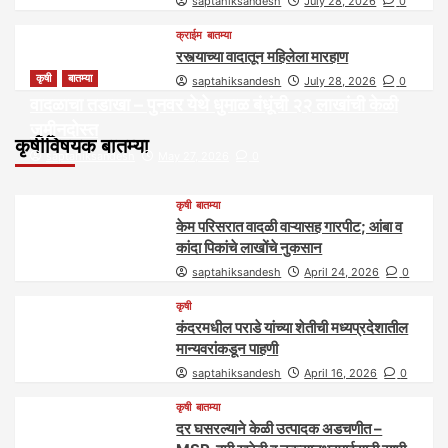
saptahiksandesh
July 28, 2026
0
क्राईम
बातम्या
रस्त्याच्या वादातून महिलेला मारहाण
कृषी
बातम्या
saptahiksandesh
July 28, 2026
0
वादळाचा तडाखा – पुनवर येथे धुमाळ बंधूंची २२ लाखांची केळी
जमीनदोस्त
कृषीविषयक बातम्या
saptahiksandesh
May 27, 2026
0
कृषी
बातम्या
केम परिसरात वादळी वाऱ्यासह गारपीट; आंबा व
कांदा पिकांचे लाखोंचे नुकसान
saptahiksandesh
April 24, 2026
0
कृषी
कंदरमधील पराडे यांच्या शेतीची मध्यप्रदेशातील
मान्यवरांकडून पाहणी
saptahiksandesh
April 16, 2026
0
कृषी
बातम्या
दर घसरल्याने केळी उत्पादक अडचणीत –