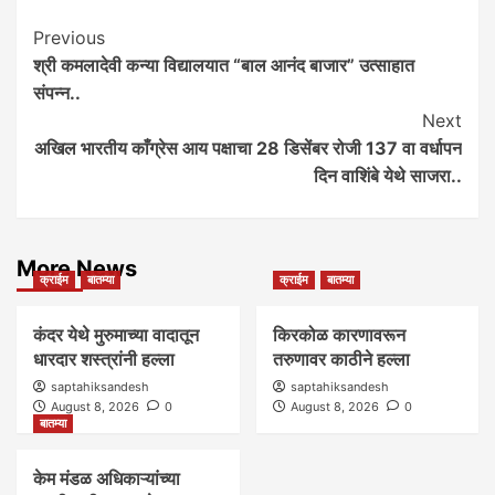
Post
Previous
श्री कमलादेवी कन्या विद्यालयात “बाल आनंद बाजार” उत्साहात
Navigation
संपन्न..
Next
अखिल भारतीय काँग्रेस आय पक्षाचा 28 डिसेंबर रोजी 137 वा वर्धापन
दिन वाशिंबे येथे साजरा..
More News
क्राईम
बातम्या
क्राईम
बातम्या
कंदर येथे मुरुमाच्या वादातून
किरकोळ कारणावरून
धारदार शस्त्रांनी हल्ला
तरुणावर काठीने हल्ला
saptahiksandesh
saptahiksandesh
August 8, 2026
0
August 8, 2026
0
बातम्या
केम मंडळ अधिकाऱ्यांच्या