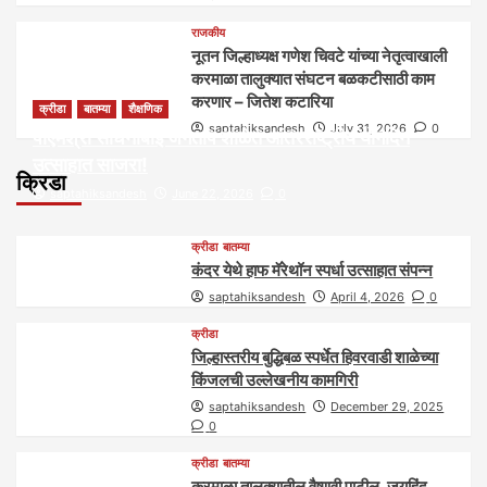
राजकीय
नूतन जिल्हाध्यक्ष गणेश चिवटे यांच्या नेतृत्वाखाली
करमाळा तालुक्यात संघटन बळकटीसाठी काम
करणार – जितेश कटारिया
क्रीडा
बातम्या
शैक्षणिक
saptahiksandesh
July 31, 2026
0
पीएमश्री साधनाबाई जगताप शाळेत आंतरराष्ट्रीय योगदिन
उत्साहात साजरा!
क्रिडा
saptahiksandesh
June 22, 2026
0
क्रीडा
बातम्या
कंदर येथे हाफ मॅरेथॉन स्पर्धा उत्साहात संपन्न
saptahiksandesh
April 4, 2026
0
क्रीडा
जिल्हास्तरीय बुद्धिबळ स्पर्धेत हिवरवाडी शाळेच्या
किंजलची उल्लेखनीय कामगिरी
saptahiksandesh
December 29, 2025
0
क्रीडा
बातम्या
करमाळा तालुक्यातील वैष्णवी पाटील, जयहिंद