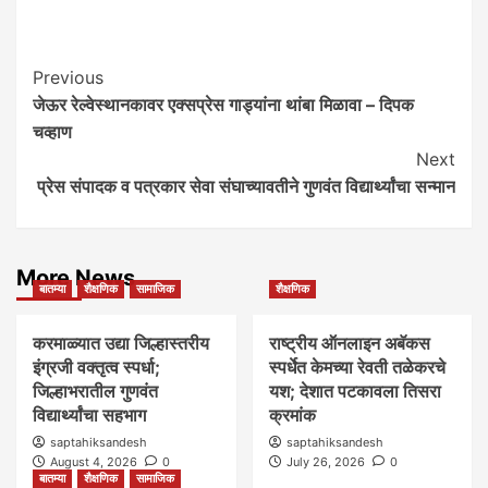
Post
Previous
जेऊर रेल्वेस्थानकावर एक्सप्रेस गाड्यांना थांबा मिळावा – दिपक
Navigation
चव्हाण
Next
प्रेस संपादक व पत्रकार सेवा संघाच्यावतीने गुणवंत विद्यार्थ्यांचा सन्मान
More News
बातम्या
शैक्षणिक
सामाजिक
शैक्षणिक
करमाळ्यात उद्या जिल्हास्तरीय
राष्ट्रीय ऑनलाइन अबॅकस
इंग्रजी वक्तृत्व स्पर्धा;
स्पर्धेत केमच्या रेवती तळेकरचे
जिल्हाभरातील गुणवंत
यश; देशात पटकावला तिसरा
विद्यार्थ्यांचा सहभाग
क्रमांक
saptahiksandesh
saptahiksandesh
August 4, 2026
0
July 26, 2026
0
बातम्या
शैक्षणिक
सामाजिक