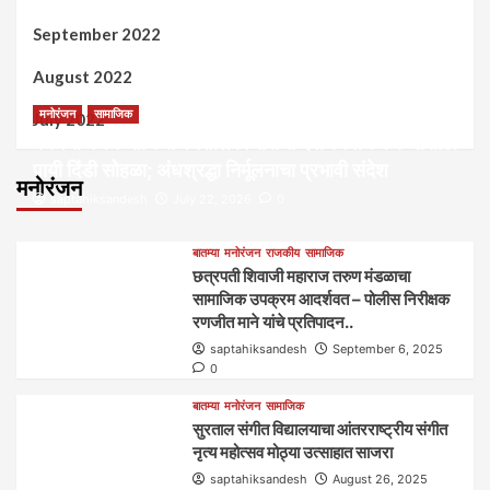
September 2022
August 2022
मनोरंजन
सामाजिक
July 2022
कल्पना मंथन आणि सर्जनशील विचारांची देवाणघेवाण करण्यासाठी
पायी दिंडी सोहळा; अंधश्रद्धा निर्मूलनाचा प्रभावी संदेश
मनोरंजन
saptahiksandesh
July 22, 2026
0
बातम्या
मनोरंजन
राजकीय
सामाजिक
छत्रपती शिवाजी महाराज तरुण मंडळाचा
सामाजिक उपक्रम आदर्शवत – पोलीस निरीक्षक
रणजीत माने यांचे प्रतिपादन..
saptahiksandesh
September 6, 2025
0
बातम्या
मनोरंजन
सामाजिक
सुरताल संगीत विद्यालयाचा आंतरराष्ट्रीय संगीत
नृत्य महोत्सव मोठ्या उत्साहात साजरा
saptahiksandesh
August 26, 2025