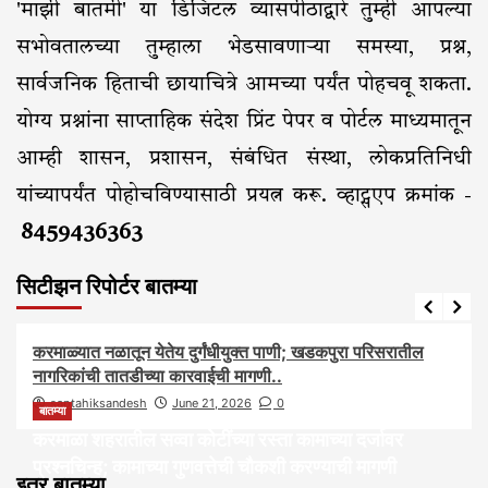
'माझी बातमी' या डिजिटल व्यासपीठाद्वारे तुम्ही आपल्या
सभोवतालच्या तुम्हाला भेडसावणाऱ्या समस्या, प्रश्न,
सार्वजनिक हिताची छायाचित्रे आमच्या पर्यंत पोहचवू शकता.
योग्य प्रश्नांना साप्ताहिक संदेश प्रिंट पेपर व पोर्टल माध्यमातून
आम्ही शासन, प्रशासन, संबंधित संस्था, लोकप्रतिनिधी
यांच्यापर्यंत पोहोचविण्यासाठी प्रयत्न करू. व्हाट्सएप क्रमांक -
8459436363
सिटीझन रिपोर्टर बातम्या
आरोग्य
आवाज जनतेचा
बातम्या
राजकीय
सामाजिक
करमाळ्यात नळातून येतेय दुर्गंधीयुक्त पाणी; खडकपुरा परिसरातील
नागरिकांची तातडीच्या कारवाईची मागणी..
saptahiksandesh
June 21, 2026
0
बातम्या
करमाळा शहरातील सव्वा कोटींच्या रस्ता कामाच्या दर्जावर
प्रश्नचिन्ह; कामाच्या गुणवत्तेची चौकशी करण्याची मागणी
इतर बातम्या