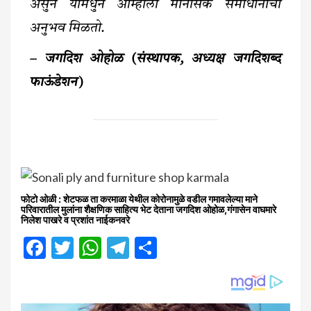
असुन यामधुन आम्हाला मानसिक समाधानाचा
अनुभव मिळतो.
– जगदिश ओहोळ (संस्थापक, अध्यक्ष जगदिशब्द
फाऊंडेशन)
फोटो ओळी : शेटफळ ता करमाळा येथील कोरोनामुळे वडील गमावलेल्या माने
परिवारातील मुलांना शैक्षणिक साहित्य भेट देताना जगदिश ओहोळ,गंगासेन वाघमारे
निलेश पाखरे व‌ प्रशांत नाईकनवरे
Facebook
Twitter
WhatsApp
Telegram
Share