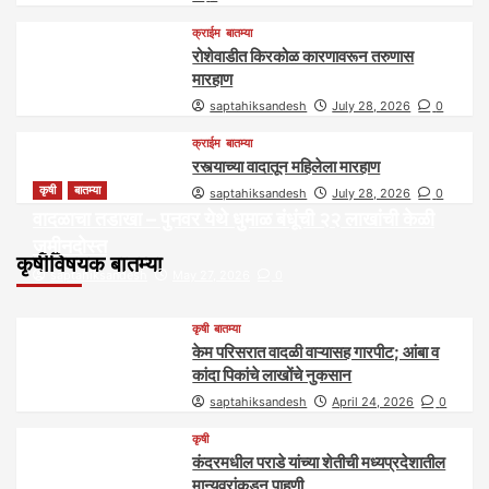
क्राईम
बातम्या
रोशेवाडीत किरकोळ कारणावरून तरुणास
मारहाण
saptahiksandesh
July 28, 2026
0
क्राईम
बातम्या
रस्त्याच्या वादातून महिलेला मारहाण
कृषी
बातम्या
saptahiksandesh
July 28, 2026
0
वादळाचा तडाखा – पुनवर येथे धुमाळ बंधूंची २२ लाखांची केळी
जमीनदोस्त
कृषीविषयक बातम्या
saptahiksandesh
May 27, 2026
0
कृषी
बातम्या
केम परिसरात वादळी वाऱ्यासह गारपीट; आंबा व
कांदा पिकांचे लाखोंचे नुकसान
saptahiksandesh
April 24, 2026
0
कृषी
कंदरमधील पराडे यांच्या शेतीची मध्यप्रदेशातील
मान्यवरांकडून पाहणी