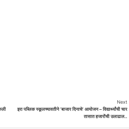
आरोग्य
आवाज जनतेचा
बातम्या
राजकीय
सामाजिक
्णाजीनगर
करमाळ्यात नळातून येतेय दुर्गंधीयुक्त पाणी; खडकपुरा
परिसरातील नागरिकांची तातडीच्या कारवाईची मागणी..
0
saptahiksandesh
June 21, 2026
0
Next
केली
इरा पब्लिक स्कूलच्यावतीने ‘बाजार दिनाचे’ आयोजन – विद्यार्थ्यांची चार
तासात हजारोंची उलाढाल..