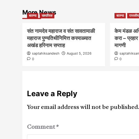
More News
बातम्या
सामाजिक
बातम्या
राजकीय
संत नामदेव महाराज व संत सावतामाळी
केम मंडळ अध
महाराज पुण्यतिथीनिमित्त करमाळ्यात
करा – प्रहा
अखंड हरिनाम सप्ताह
मागणी
saptahiksandesh
August 5, 2026
saptahiksa
0
0
Leave a Reply
Your email address will not be published
Comment
*