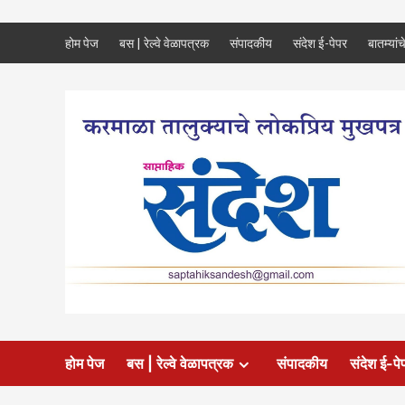
Skip
होम पेज
बस | रेल्वे वेळापत्रक
संपादकीय
संदेश ई-पेपर
बातम्यांच
to
content
होम पेज
बस | रेल्वे वेळापत्रक
संपादकीय
संदेश ई-पे