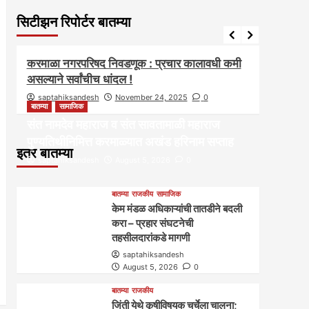
सिटीझन रिपोर्टर बातम्या
आवाज जनतेचा
बातम्या
राजकीय
आवाज ज
करमाळा नगरपरिषद निवडणूक : प्रचार कालावधी कमी
करमाळ्
असल्याने सर्वांचीच धांदल !
स्थाप
saptahiksandesh
November 24, 2025
0
sapt
बातम्या
सामाजिक
संत नामदेव महाराज व संत सावतामाळी महाराज
पुण्यतिथीनिमित्त करमाळ्यात अखंड हरिनाम सप्ताह
इतर बातम्या
saptahiksandesh
August 5, 2026
0
बातम्या
राजकीय
सामाजिक
केम मंडळ अधिकाऱ्यांची तातडीने बदली
करा – प्रहार संघटनेची
तहसीलदारांकडे मागणी
saptahiksandesh
August 5, 2026
0
बातम्या
राजकीय
जिंती येथे कृषीविषयक चर्चेला चालना;