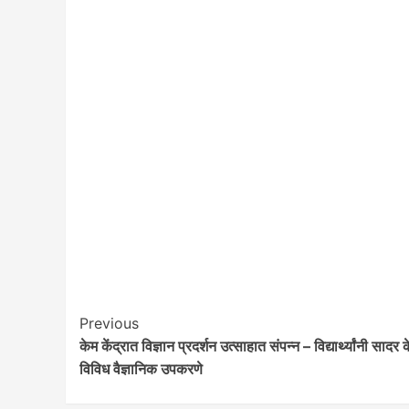
आवाज जनतेचा
गटारींतील सांडपाणी रस्त्यावर आल्याने कृष
मधील नागरिकांच्या आरोग्याशी खेळ सुरू
saptahiksandesh
September 12, 2024
Post
Previous
केम केंद्रात विज्ञान प्रदर्शन उत्साहात संपन्न – विद्यार्थ्यांनी सादर 
Navigation
विविध वैज्ञानिक उपकरणे