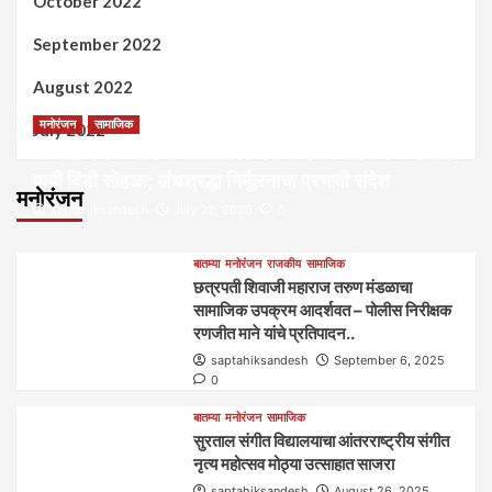
October 2022
September 2022
August 2022
मनोरंजन
सामाजिक
July 2022
कल्पना मंथन आणि सर्जनशील विचारांची देवाणघेवाण करण्यासाठी
पायी दिंडी सोहळा; अंधश्रद्धा निर्मूलनाचा प्रभावी संदेश
मनोरंजन
saptahiksandesh
July 22, 2026
0
बातम्या
मनोरंजन
राजकीय
सामाजिक
छत्रपती शिवाजी महाराज तरुण मंडळाचा
सामाजिक उपक्रम आदर्शवत – पोलीस निरीक्षक
रणजीत माने यांचे प्रतिपादन..
saptahiksandesh
September 6, 2025
0
बातम्या
मनोरंजन
सामाजिक
सुरताल संगीत विद्यालयाचा आंतरराष्ट्रीय संगीत
नृत्य महोत्सव मोठ्या उत्साहात साजरा
saptahiksandesh
August 26, 2025