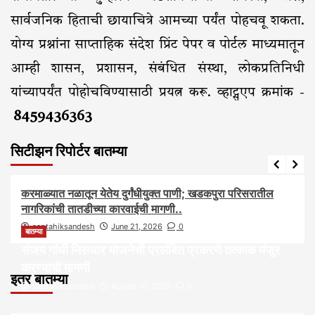
सार्वजनिक हिताची छायाचित्रे आमच्या पर्यंत पोहचवू शकता.
योग्य प्रश्नांना साप्ताहिक संदेश प्रिंट पेपर व पोर्टल माध्यमातून
आम्ही शासन, प्रशासन, संबंधित संस्था, लोकप्रतिनिधी
यांच्यापर्यंत पोहोचविण्यासाठी प्रयत्न करू. व्हाट्सएप क्रमांक -
8459436363
सिटीझन रिपोर्टर बातम्या
आरोग्य
आवाज जनतेचा
बातम्या
राजकीय
सामाजिक
करमाळ्यात नळातून येतेय दुर्गंधीयुक्त पाणी; खडकपुरा परिसरातील
नागरिकांची तातडीच्या कारवाईची मागणी..
saptahiksandesh
June 21, 2026
0
बातम्या
संजय गांधी निराधार योजनेची प्रलंबित प्रकरणे तत्काळ मंजूर
करण्याची मागणी
इतर बातम्या
saptahiksandesh
August 10, 2026
0