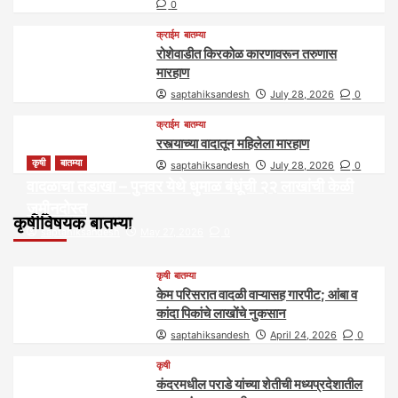
0
क्राईम
बातम्या
रोशेवाडीत किरकोळ कारणावरून तरुणास
मारहाण
saptahiksandesh
July 28, 2026
0
क्राईम
बातम्या
रस्त्याच्या वादातून महिलेला मारहाण
कृषी
बातम्या
saptahiksandesh
July 28, 2026
0
वादळाचा तडाखा – पुनवर येथे धुमाळ बंधूंची २२ लाखांची केळी
जमीनदोस्त
कृषीविषयक बातम्या
saptahiksandesh
May 27, 2026
0
कृषी
बातम्या
केम परिसरात वादळी वाऱ्यासह गारपीट; आंबा व
कांदा पिकांचे लाखोंचे नुकसान
saptahiksandesh
April 24, 2026
0
कृषी
कंदरमधील पराडे यांच्या शेतीची मध्यप्रदेशातील