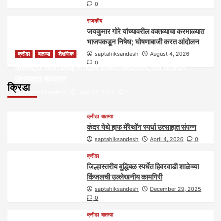
0
राजकीय
जयकुमार गोरे यांच्यावरील वक्तव्याचा करमाळ्यात
भाजपकडून निषेध; घोषणाबाजी करत आंदोलन
क्रीडा
बातम्या
शैक्षणिक
saptahiksandesh
August 4, 2026
0
पीएमश्री साधनाबाई जगताप शाळेत आंतरराष्ट्रीय योगदिन
उत्साहात साजरा!
क्रिडा
saptahiksandesh
June 22, 2026
0
क्रीडा
बातम्या
कंदर येथे हाफ मॅरेथॉन स्पर्धा उत्साहात संपन्न
saptahiksandesh
April 4, 2026
0
क्रीडा
जिल्हास्तरीय बुद्धिबळ स्पर्धेत हिवरवाडी शाळेच्या
किंजलची उल्लेखनीय कामगिरी
saptahiksandesh
December 29, 2025
0
क्रीडा
बातम्या