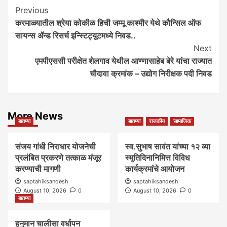
Post
Previous
करमाळ्यातील श्रेया कोकीळ हिची जम्मू काश्मीर येथे कौन्सिल ऑफ
Navigation
सायन्स ॲन्ड रिसर्च इन्स्टिट्यूटमध्ये निवड..
Next
एमपीएससी परीक्षेत शेलगाव येथील आण्णासाहेब बेरे यांचा राज्यात
चौदावा क्रमांक – उद्योग निरीक्षक पदी निवड
More News
बातम्या
बातम्या
राजकीय
सामाजिक
संजय गांधी निराधार योजनेची
स्व.सुभाष सावंत यांच्या १२ व्या
प्रलंबित प्रकरणे तत्काळ मंजूर
स्मृतिदिनानिमित्त विविध
करण्याची मागणी
कार्यक्रमांचे आयोजन
saptahiksandesh
saptahiksandesh
August 10, 2026
0
August 10, 2026
0
बातम्या
हनुमान चालीसा वर्धापन