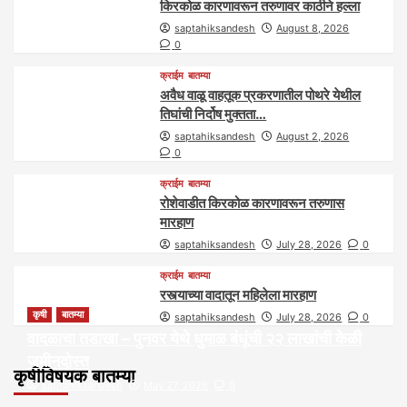
किरकोळ कारणावरून तरुणावर काठीने हल्ला
saptahiksandesh
August 8, 2026
0
क्राईम
बातम्या
अवैध वाळू वाहतूक प्रकरणातील पोथरे येथील
तिघांची निर्दोष मुक्तता…
saptahiksandesh
August 2, 2026
0
क्राईम
बातम्या
रोशेवाडीत किरकोळ कारणावरून तरुणास
मारहाण
saptahiksandesh
July 28, 2026
0
क्राईम
बातम्या
रस्त्याच्या वादातून महिलेला मारहाण
कृषी
बातम्या
saptahiksandesh
July 28, 2026
0
वादळाचा तडाखा – पुनवर येथे धुमाळ बंधूंची २२ लाखांची केळी
जमीनदोस्त
कृषीविषयक बातम्या
saptahiksandesh
May 27, 2026
0