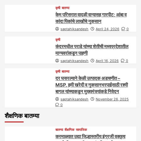
कृषी
बातम्या
केम परिसरात वादळी वाऱ्यासह गारपीट; आंबा व
कांदा पिकांचे लाखोंचे नुकसान
saptahiksandesh
April 24, 2026
0
कृषी
कंदरमधील पराडे यांच्या शेतीची मध्यप्रदेशातील
मान्यवरांकडून पाहणी
saptahiksandesh
April 16, 2026
0
कृषी
बातम्या
दर घसरल्याने केळी उत्पादक अडचणीत –
MSP, हमी खरेदी व नुकसानभरपाईसाठी रश्मी
बागल यांच्याकडून मुख्यमंत्र्यांकडे निवेदन
saptahiksandesh
November 26, 2025
0
शैक्षणिक बातम्या
बातम्या
शैक्षणिक
सामाजिक
करमाळ्यात उद्या जिल्हास्तरीय इंग्रजी वक्तृत्व