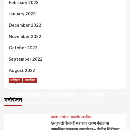
February 2023
January 2023
December 2022
November 2022
October 2022
September 2022
August 2022
मनोरंजन
सामाजिक
July 2022
कल्पना मंथन आणि सर्जनशील विचारांची देवाणघेवाण करण्यासाठी
पायी दिंडी सोहळा; अंधश्रद्धा निर्मूलनाचा प्रभावी संदेश
मनोरंजन
saptahiksandesh
July 22, 2026
0
बातम्या
मनोरंजन
राजकीय
सामाजिक
छत्रपती शिवाजी महाराज तरुण मंडळाचा
सामाजिक उपक्रम आदर्शवत – पोलीस निरीक्षक