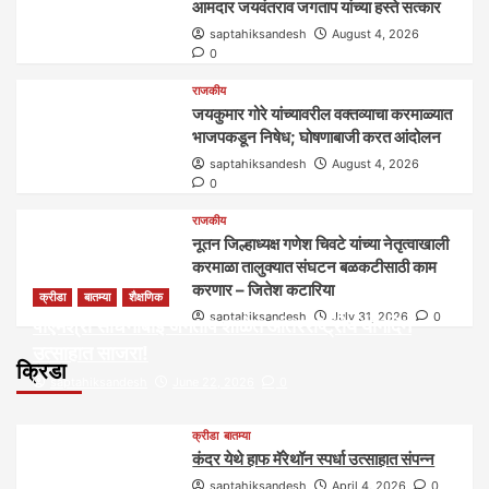
आमदार जयवंतराव जगताप यांच्या हस्ते सत्कार
saptahiksandesh
August 4, 2026
0
राजकीय
जयकुमार गोरे यांच्यावरील वक्तव्याचा करमाळ्यात
भाजपकडून निषेध; घोषणाबाजी करत आंदोलन
saptahiksandesh
August 4, 2026
0
राजकीय
नूतन जिल्हाध्यक्ष गणेश चिवटे यांच्या नेतृत्वाखाली
करमाळा तालुक्यात संघटन बळकटीसाठी काम
करणार – जितेश कटारिया
क्रीडा
बातम्या
शैक्षणिक
saptahiksandesh
July 31, 2026
0
पीएमश्री साधनाबाई जगताप शाळेत आंतरराष्ट्रीय योगदिन
उत्साहात साजरा!
क्रिडा
saptahiksandesh
June 22, 2026
0
क्रीडा
बातम्या
कंदर येथे हाफ मॅरेथॉन स्पर्धा उत्साहात संपन्न
saptahiksandesh
April 4, 2026
0