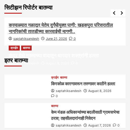
सिटीझन रिपोर्टर बातम्या
आरोग्य
आवाज जनतेचा
बातम्या
राजकीय
सामाजिक
करमाळ्यात नळातून येतेय दुर्गंधीयुक्त पाणी; खडकपुरा परिसरातील
नागरिकांची तातडीच्या कारवाईची मागणी..
saptahiksandesh
June 21, 2026
0
क्राईम
बातम्या
कंदर येथे मुरुमाच्या वादातून धारदार शस्त्रांनी हल्ला
इतर बातम्या
saptahiksandesh
August 8, 2026
0
क्राईम
बातम्या
किरकोळ कारणावरून तरुणावर काठीने हल्ला
saptahiksandesh
August 8, 2026
0
बातम्या
केम मंडळ अधिकाऱ्यांच्या बदलीसाठी ग्रामसभेचा
ठराव; तहसीलदारांनाही निवेदन
saptahiksandesh
August 7, 2026
0