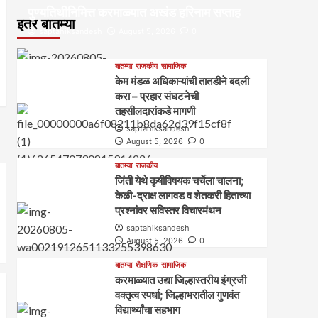
पुण्यतिथीनिमित्त करमाळ्यात अखंड हरिनाम सप्ताह
इतर बातम्या
saptahiksandesh
August 5, 2026
0
बातम्या
राजकीय
सामाजिक
केम मंडळ अधिकाऱ्यांची तातडीने बदली
करा – प्रहार संघटनेची
तहसीलदारांकडे मागणी
saptahiksandesh
August 5, 2026
0
बातम्या
राजकीय
जिंती येथे कृषीविषयक चर्चेला चालना;
केळी-द्राक्ष लागवड व शेतकरी हिताच्या
प्रश्नांवर सविस्तर विचारमंथन
saptahiksandesh
August 5, 2026
0
बातम्या
शैक्षणिक
सामाजिक
करमाळ्यात उद्या जिल्हास्तरीय इंग्रजी
वक्तृत्व स्पर्धा; जिल्हाभरातील गुणवंत
विद्यार्थ्यांचा सहभाग