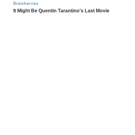
आवाज जनतेचा
गटारींतील सांडपाणी रस्त्यावर आल्याने कृष्णाजीनगर
मधील नागरिकांच्या आरोग्याशी खेळ सुरू
saptahiksandesh
September 12, 2024
0