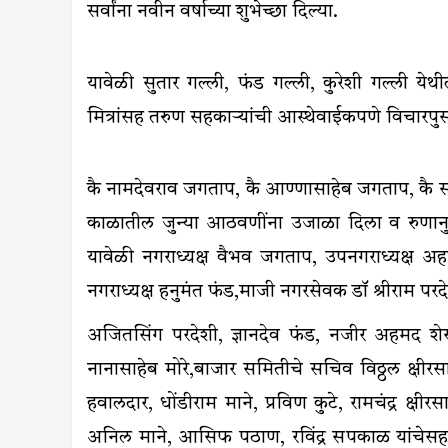
सर्वांना नवीन वर्षाच्या शुभेच्छा दिल्या.
यावेळी सुतार गल्ली, फंड गल्ली, कुरेशी गल्ली येथील 
मित्रांसह तरुण सहकार्‍यांची आस्थेवाईकपणे विचारपु
कै नामदेवराव जगताप, कै आण्णासाहेब जगताप, कै सरद
काळातील जुन्या आठवणींना उजाळा दिला व रुणानुबं
यावेळी नगराध्यक्ष वैभव जगताप, उपनगराध्यक्ष अह
नगराध्यक्ष हनुमंत फंड,माजी नगरसेवक डॉ श्रीराम परद
अजितसिंग परदेशी, ज्ञानदेव फंड, नजीर अहमद शे
नानासाहेब मोरे,बाजार समितीचे सचिव विठ्ठल क्षीरस
हवालदार, धोंडीराम माने, प्रविण कुटे, रामचंद्र क्ष
अनिल माने, आसिफ पठाण, रविंद्र सपकाळ यांचेसह मोठ्