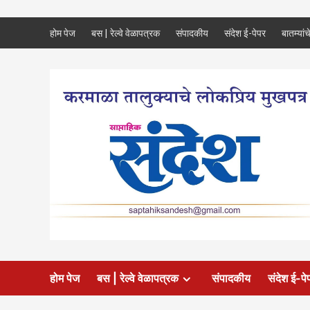
Skip
होम पेज
बस | रेल्वे वेळापत्रक
संपादकीय
संदेश ई-पेपर
बातम्यांच
to
content
होम पेज
बस | रेल्वे वेळापत्रक
संपादकीय
संदेश ई-पे