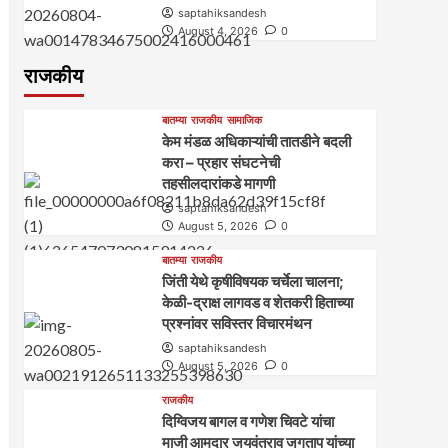
saptahiksandesh
August 4, 2026
0
राजकीय
बातम्या
राजकीय
सामाजिक
केम मंडळ अधिकाऱ्यांची तातडीने बदली
करा – प्रहार संघटनेची
तहसीलदारांकडे मागणी
saptahiksandesh
August 5, 2026
0
बातम्या
राजकीय
जिंती येथे कृषीविषयक चर्चेला चालना;
केळी-द्राक्ष लागवड व शेतकरी हिताच्या
प्रश्नांवर सविस्तर विचारमंथन
saptahiksandesh
August 5, 2026
0
राजकीय
दिग्विजय बागल व गणेश चिवटे यांचा
माजी आमदार जयवंतराव जगताप यांच्या