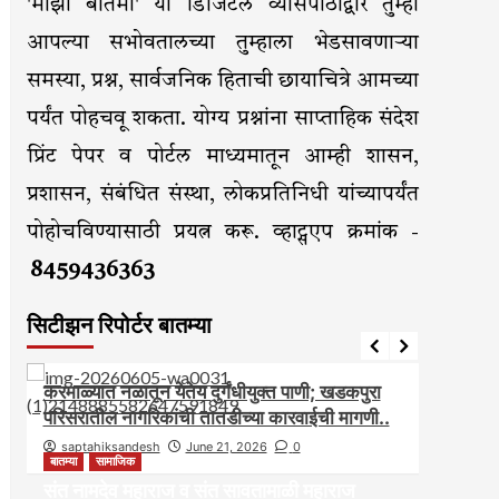
'माझी बातमी' या डिजिटल व्यासपीठाद्वारे तुम्ही
आपल्या सभोवतालच्या तुम्हाला भेडसावणाऱ्या
समस्या, प्रश्न, सार्वजनिक हिताची छायाचित्रे आमच्या
पर्यंत पोहचवू शकता. योग्य प्रश्नांना साप्ताहिक संदेश
प्रिंट पेपर व पोर्टल माध्यमातून आम्ही शासन,
प्रशासन, संबंधित संस्था, लोकप्रतिनिधी यांच्यापर्यंत
पोहोचविण्यासाठी प्रयत्न करू. व्हाट्सएप क्रमांक -
8459436363
सिटीझन रिपोर्टर बातम्या
आरोग्य
आवाज जनतेचा
बातम्या
राजकीय
सामाजिक
आवाज ज
करमाळ्यात नळातून येतेय दुर्गंधीयुक्त पाणी; खडकपुरा
करमाळ
परिसरातील नागरिकांची तातडीच्या कारवाईची मागणी..
असल्यान
saptahiksandesh
June 21, 2026
0
sapt
बातम्या
सामाजिक
संत नामदेव महाराज व संत सावतामाळी महाराज