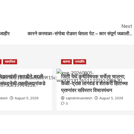
Next
 जाहीर
कारने करमाळा-संगोबा रोडवर घेतला पेट – कार संपूर्ण जळाली..
सामाजिक
बातम्या
राजकीय
िकाऱ्यांची तातडीने बदली
जिंती येथे कृषीविषयक चर्चेला चालना;
र संघटनेची तहसीलदारांकडे
केळी-द्राक्ष लागवड व शेतकरी हिताच्या
प्रश्नांवर सविस्तर विचारमंथन
ndesh
August 5, 2026
saptahiksandesh
August 5, 2026
0