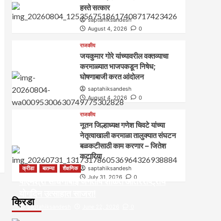
हस्ते सत्कार
saptahiksandesh
August 4, 2026
0
राजकीय
जयकुमार गोरे यांच्यावरील वक्तव्याचा
करमाळ्यात भाजपकडून निषेध;
घोषणाबाजी करत आंदोलन
saptahiksandesh
August 4, 2026
0
राजकीय
नूतन जिल्हाध्यक्ष गणेश चिवटे यांच्या
नेतृत्वाखाली करमाळा तालुक्यात संघटन
बळकटीसाठी काम करणार – जितेश
कटारिया
क्रीडा
बातम्या
शैक्षणिक
saptahiksandesh
July 31, 2026
0
पीएमश्री साधनाबाई जगताप शाळेत आंतरराष्ट्रीय
योगदिन उत्साहात साजरा!
क्रिडा
saptahiksandesh
June 22, 2026
0