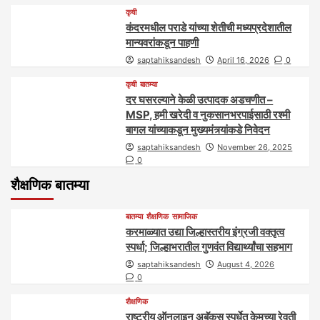
कृषी
कंदरमधील पराडे यांच्या शेतीची मध्यप्रदेशातील
मान्यवरांकडून पाहणी
saptahiksandesh
April 16, 2026
0
कृषी
बातम्या
दर घसरल्याने केळी उत्पादक अडचणीत –
MSP, हमी खरेदी व नुकसानभरपाईसाठी रश्मी
बागल यांच्याकडून मुख्यमंत्र्यांकडे निवेदन
saptahiksandesh
November 26, 2025
0
शैक्षणिक बातम्या
बातम्या
शैक्षणिक
सामाजिक
करमाळ्यात उद्या जिल्हास्तरीय इंग्रजी वक्तृत्व
स्पर्धा; जिल्हाभरातील गुणवंत विद्यार्थ्यांचा सहभाग
saptahiksandesh
August 4, 2026
0
शैक्षणिक
राष्ट्रीय ऑनलाइन अबॅकस स्पर्धेत केमच्या रेवती