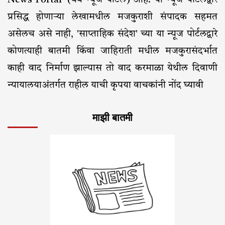
News Portal' (वेब न्यूज पोर्टल) आहे. या न्यूज पोर्टलद्वारे
प्रसिद्ध होणाऱ्या लेखामधील मजकुराशी संपादक सहमत
असेलच असे नाही, 'साप्ताहिक संदेश' च्या या न्यूज पोर्टलद्वारे
कोणत्याही बातमी किंवा जाहिराती मधील मजकुरासंदर्भात
काही वाद निर्माण झाल्यास तो वाद करमाळा येथील दिवाणी
न्यायालयाअंतर्गत राहील याची कृपया वाचकांनी नोंद घ्यावी
माझी बातमी