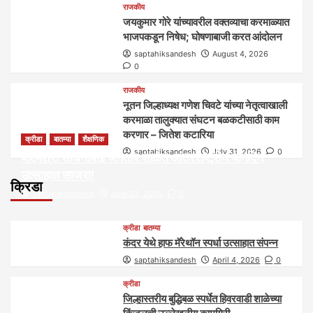
राजकीय
जयकुमार गोरे यांच्यावरील वक्तव्याचा करमाळ्यात
भाजपकडून निषेध; घोषणाबाजी करत आंदोलन
saptahiksandesh
August 4, 2026
0
राजकीय
नूतन जिल्हाध्यक्ष गणेश चिवटे यांच्या नेतृत्वाखाली
करमाळा तालुक्यात संघटन बळकटीसाठी काम
करणार – जितेश कटारिया
क्रीडा
बातम्या
शैक्षणिक
saptahiksandesh
July 31, 2026
0
पीएमश्री साधनाबाई जगताप शाळेत आंतरराष्ट्रीय योगदिन
उत्साहात साजरा!
क्रिडा
saptahiksandesh
June 22, 2026
0
क्रीडा
बातम्या
कंदर येथे हाफ मॅरेथॉन स्पर्धा उत्साहात संपन्न
saptahiksandesh
April 4, 2026
0
क्रीडा
जिल्हास्तरीय बुद्धिबळ स्पर्धेत हिवरवाडी शाळेच्या