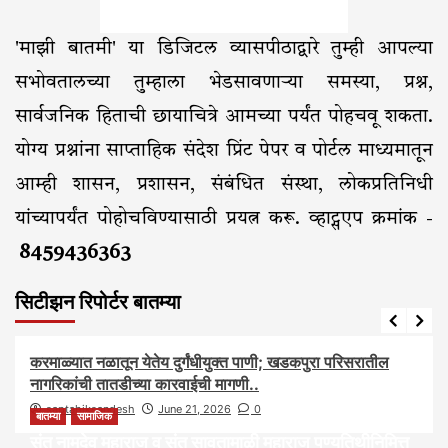
'माझी बातमी' या डिजिटल व्यासपीठाद्वारे तुम्ही आपल्या
सभोवतालच्या तुम्हाला भेडसावणाऱ्या समस्या, प्रश्न,
सार्वजनिक हिताची छायाचित्रे आमच्या पर्यंत पोहचवू शकता.
योग्य प्रश्नांना साप्ताहिक संदेश प्रिंट पेपर व पोर्टल माध्यमातून
आम्ही शासन, प्रशासन, संबंधित संस्था, लोकप्रतिनिधी
यांच्यापर्यंत पोहोचविण्यासाठी प्रयत्न करू. व्हाट्सएप क्रमांक -
8459436363
सिटीझन रिपोर्टर बातम्या
आरोग्य
आवाज जनतेचा
बातम्या
राजकीय
सामाजिक
करमाळ्यात नळातून येतेय दुर्गंधीयुक्त पाणी; खडकपुरा परिसरातील
नागरिकांची तातडीच्या कारवाईची मागणी..
saptahiksandesh
June 21, 2026
0
बातम्या
सामाजिक
संत नामदेव महाराज व संत सावतामाळी महाराज पुण्यतिथीनिमित्त