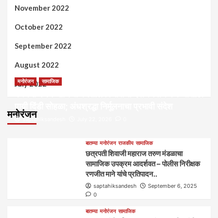
November 2022
October 2022
September 2022
August 2022
मनोरंजन
सामाजिक
July 2022
कल्पना मंथन आणि सर्जनशील विचारांची देवाणघेवाण करण्यासाठी
पायी दिंडी सोहळा; अंधश्रद्धा निर्मूलनाचा प्रभावी संदेश
मनोरंजन
saptahiksandesh
July 22, 2026
0
बातम्या
मनोरंजन
राजकीय
सामाजिक
छत्रपती शिवाजी महाराज तरुण मंडळाचा
सामाजिक उपक्रम आदर्शवत – पोलीस निरीक्षक
रणजीत माने यांचे प्रतिपादन..
saptahiksandesh
September 6, 2025
0
बातम्या
मनोरंजन
सामाजिक