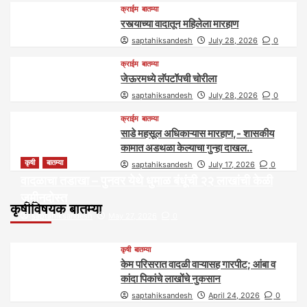
क्राईम
बातम्या
रस्त्याच्या वादातून महिलेला मारहाण
saptahiksandesh
July 28, 2026
0
क्राईम
बातम्या
जेऊरमध्ये लॅपटॉपची चोरीला
saptahiksandesh
July 28, 2026
0
क्राईम
बातम्या
साडे महसूल अधिकाऱ्यास मारहाण,- शासकीय
कामात अडथळा केल्याचा गुन्हा दाखल..
कृषी
बातम्या
saptahiksandesh
July 17, 2026
0
वादळाचा तडाखा – पुनवर येथे धुमाळ बंधूंची २२ लाखांची केळी
जमीनदोस्त
कृषीविषयक बातम्या
saptahiksandesh
May 27, 2026
0
कृषी
बातम्या
केम परिसरात वादळी वाऱ्यासह गारपीट; आंबा व
कांदा पिकांचे लाखोंचे नुकसान
saptahiksandesh
April 24, 2026
0