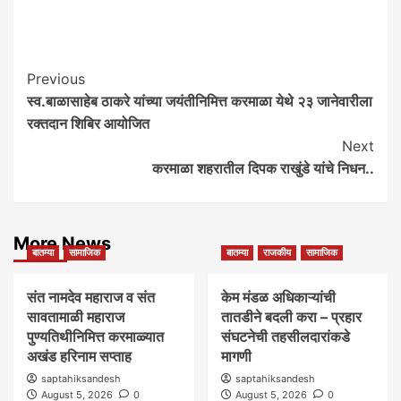
Post
Previous
स्व.बाळासाहेब ठाकरे यांच्या जयंतीनिमित्त करमाळा येथे २३ जानेवारीला
Navigation
रक्तदान शिबिर आयोजित
Next
करमाळा शहरातील दिपक राखुंडे यांचे निधन..
More News
बातम्या
सामाजिक
बातम्या
राजकीय
सामाजिक
संत नामदेव महाराज व संत
केम मंडळ अधिकाऱ्यांची
सावतामाळी महाराज
तातडीने बदली करा – प्रहार
पुण्यतिथीनिमित्त करमाळ्यात
संघटनेची तहसीलदारांकडे
अखंड हरिनाम सप्ताह
मागणी
saptahiksandesh
saptahiksandesh
August 5, 2026
0
August 5, 2026
0