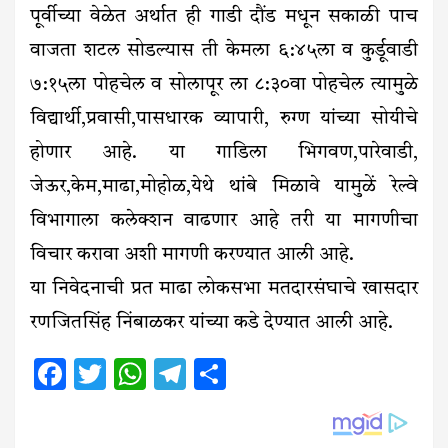
पूर्वीच्या वेळेत अर्थात ही गाडी दौंड मधून सकाळी पाच
वाजता शटल सोडल्यास ती केमला ६:४५ला व कुर्डूवाडी
७:१५ला पोहचेल व सोलापूर ला ८:३०वा पोहचेल त्यामुळे
विद्यार्थी,प्रवासी,पासधारक व्यापारी, रुग्ण यांच्या सोयीचे
होणार आहे. या गाडिला भिगवण,पारेवाडी,
जेऊर,केम,माढा,मोहोळ,येथे थांबे मिळावे यामुळें रेल्वे
विभागाला कलेक्शन वाढणार आहे तरी या मागणीचा
विचार करावा अशी मागणी करण्यात आली आहे.
या निवेदनाची प्रत माढा लोकसभा मतदारसंघाचे खासदार
रणजितसिंह निंबाळकर यांच्या कडे देण्यात आली आहे.
Facebook
Twitter
WhatsApp
Telegram
Share