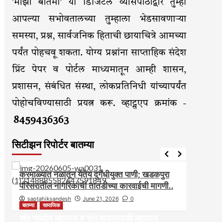
'माझी बातमी' या डिजिटल व्यासपीठाद्वारे तुम्ही
आपल्या सभोवतालच्या तुम्हाला भेडसावणाऱ्या
समस्या, प्रश्न, सार्वजनिक हिताची छायाचित्रे आमच्या
पर्यंत पोहचवू शकता. योग्य प्रश्नांना साप्ताहिक संदेश
प्रिंट पेपर व पोर्टल माध्यमातून आम्ही शासन,
प्रशासन, संबंधित संस्था, लोकप्रतिनिधी यांच्यापर्यंत
पोहोचविण्यासाठी प्रयत्न करू. व्हाट्सएप क्रमांक -
8459436363
सिटीझन रिपोर्टर बातम्या
आरोग्य
आवाज जनतेचा
बातम्या
राजकीय
सामाजिक
आवाज ज
करमाळ्यात नळातून येतेय दुर्गंधीयुक्त पाणी; खडकपुरा
करमाळ
परिसरातील नागरिकांची तातडीच्या कारवाईची मागणी..
असल्यान
saptahiksandesh
June 21, 2026
0
sapt
बातम्या
सामाजिक
संत नामदेव महाराज व संत सावतामाळी महाराज