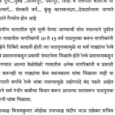
पुणे…मुंबई ..सोलापूर.. पंढरपूर.. शिर्डी व तिरुपती बालाजी या
रवर्ग… शेतकरी वर्ग… कुंकू कारखानदार…देवदर्शनाला जाणारे
्याने गैरसोय होत आहे
ामीण भागातील मुले मुली येण्या जाण्याची सोय नसल्याने पुढील
गावातील नागरिकांनी 10 ते 15 वर्ष पाठपुरावा करून नागरिकांनी
े तिकिटे काढली होती त्या पाठपुराव्यामुळे या सर्व गाड्यांना रेल्वे
वे प्रशासनाकडून प्रवासी संघटनेला मिळाले होते रेल्वे प्रशासनाकडून
 करण्यात आल्या वेळोवेळी गावातील अनेक नागरिकांनी व प्रवासी
हार करूनही या गाड्यांचा केम स्थानकाला थांबा मिळाला नाही या
ारी वर्गाचे रेल्वे थांबा नसल्यामुळे उद्योगधंदे बंद पडले आहेत
ने सर्व गंभीर बाबीचा विचार करून आपल्या स्तरावरून पाठपुरावा
रूपी थांबा मिळावा.
ेचे अध्यक्ष विजयकुमार ओहोळ उपाध्यक्ष संदीप भाऊ तळेकर सचिव