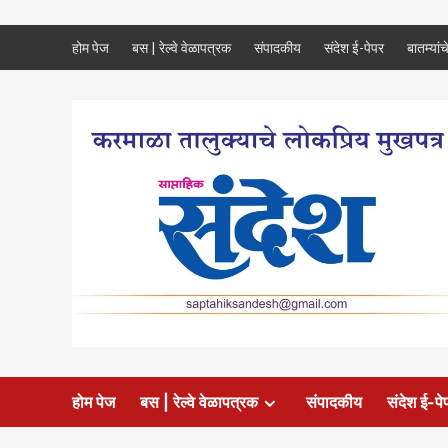
Skip
होम पेज
बस | रेल्वे वेळापत्रक
संपादकीय
संदेश ई-पेपर
बातम्यांच
to
content
होम पेज
बस | रेल्वे वेळापत्रक
संपादकीय
संदेश ई-पे