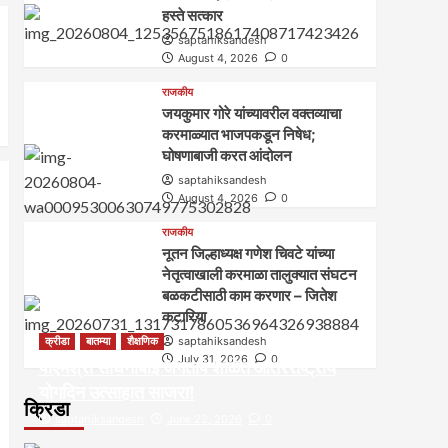
हस्ते सत्कार
saptahiksandesh
August 4, 2026
0
राजकीय
जयकुमार गोरे यांच्यावरील वक्तव्याचा
करमाळ्यात भाजपकडून निषेध;
घोषणाबाजी करत आंदोलन
saptahiksandesh
August 4, 2026
0
राजकीय
नूतन जिल्हाध्यक्ष गणेश चिवटे यांच्या
नेतृत्वाखाली करमाळा तालुक्यात संघटन
बळकटीसाठी काम करणार – जितेश
कटारिया
क्रीडा
बातम्या
शैक्षणिक
saptahiksandesh
July 31, 2026
0
पीएमश्री साधनाबाई जगताप शाळेत आंतरराष्ट्रीय
योगदिन उत्साहात साजरा!
क्रिडा
saptahiksandesh
June 22, 2026
0