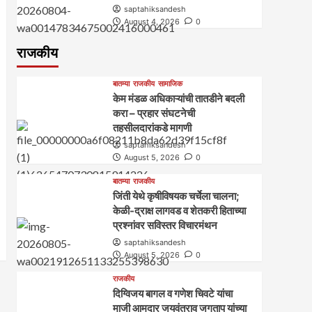
saptahiksandesh
August 4, 2026
0
राजकीय
बातम्या
राजकीय
सामाजिक
केम मंडळ अधिकाऱ्यांची तातडीने बदली
करा – प्रहार संघटनेची
तहसीलदारांकडे मागणी
saptahiksandesh
August 5, 2026
0
बातम्या
राजकीय
जिंती येथे कृषीविषयक चर्चेला चालना;
केळी-द्राक्ष लागवड व शेतकरी हिताच्या
प्रश्नांवर सविस्तर विचारमंथन
saptahiksandesh
August 5, 2026
0
राजकीय
दिग्विजय बागल व गणेश चिवटे यांचा
माजी आमदार जयवंतराव जगताप यांच्या