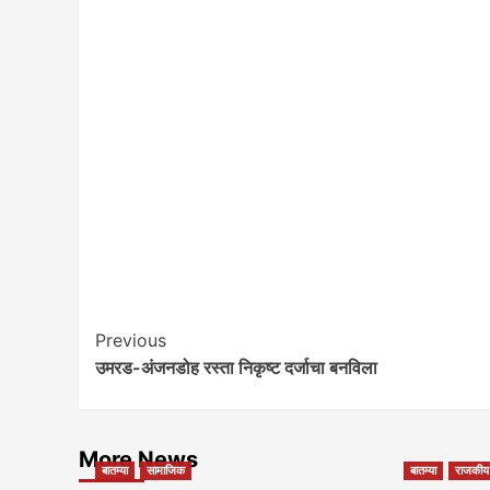
Post
Previous
उमरड-अंजनडोह रस्ता निकृष्ट दर्जाचा बनविला
Navigation
More News
बातम्या
सामाजिक
बातम्या
राजकीय