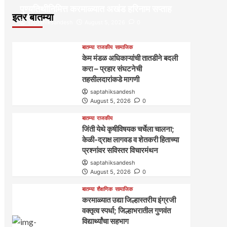
पुण्यतिथीनिमित्त करमाळ्यात अखंड हरिनाम सप्ताह
इतर बातम्या
saptahiksandesh
August 5, 2026
0
बातम्या
राजकीय
सामाजिक
केम मंडळ अधिकाऱ्यांची तातडीने बदली
करा – प्रहार संघटनेची
तहसीलदारांकडे मागणी
saptahiksandesh
August 5, 2026
0
बातम्या
राजकीय
जिंती येथे कृषीविषयक चर्चेला चालना;
केळी-द्राक्ष लागवड व शेतकरी हिताच्या
प्रश्नांवर सविस्तर विचारमंथन
saptahiksandesh
August 5, 2026
0
बातम्या
शैक्षणिक
सामाजिक
करमाळ्यात उद्या जिल्हास्तरीय इंग्रजी
वक्तृत्व स्पर्धा; जिल्हाभरातील गुणवंत
विद्यार्थ्यांचा सहभाग