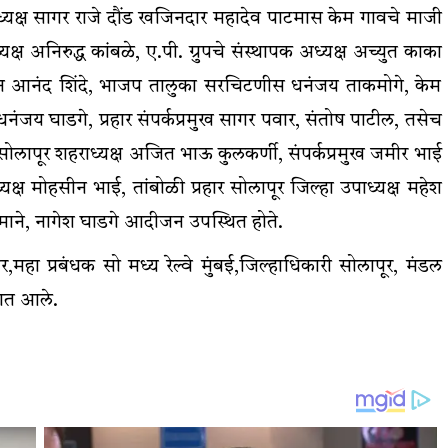
्यक्ष सागर राजे दौंड खजिनदार महादेव पाटमास केम गावचे माजी
 अनिरुद्ध कांबळे, ए.पी. ग्रुपचे संस्थापक अध्यक्ष अच्युत काका
मन आनंद शिंदे, भाजप तालुका सरचिटणीस धनंजय ताकमोगे, केम
नंजय घाडगे, प्रहार संपर्कप्रमुख सागर पवार, संतोष पाटील, तसेच
ल, सोलापूर शहराध्यक्ष अजित भाऊ कुलकर्णी, संपर्कप्रमुख जमीर भाई
्यक्ष मोहसीन भाई, तांबोळी प्रहार सोलापूर जिल्हा उपाध्यक्ष महेश
िन माने, नागेश घाडगे आदीजन उपस्थित होते.
रकार,महा प्रबंधक सो मध्य रेल्वे मुंबई,जिल्हाधिकारी सोलापूर, मंडल
्यात आले.
आवाज जनतेचा
गटारींतील सांडपाणी रस्त्यावर आल्याने कृष्णाजीनगर
मधील नागरिकांच्या आरोग्याशी खेळ सुरू
saptahiksandesh
September 12, 2024
0