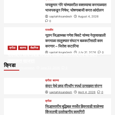
जयकुमार गोरे यांच्यावरील वक्तव्याचा करमाळ्यात
भाजपकडून निषेध; घोषणाबाजी करत आंदोलन
saptahiksandesh
August 4, 2026
0
राजकीय
नूतन जिल्हाध्यक्ष गणेश चिवटे यांच्या नेतृत्वाखाली
करमाळा तालुक्यात संघटन बळकटीसाठी काम
करणार – जितेश कटारिया
क्रीडा
बातम्या
शैक्षणिक
saptahiksandesh
July 31, 2026
0
पीएमश्री साधनाबाई जगताप शाळेत आंतरराष्ट्रीय योगदिन
उत्साहात साजरा!
क्रिडा
saptahiksandesh
June 22, 2026
0
क्रीडा
बातम्या
कंदर येथे हाफ मॅरेथॉन स्पर्धा उत्साहात संपन्न
saptahiksandesh
April 4, 2026
0
क्रीडा
जिल्हास्तरीय बुद्धिबळ स्पर्धेत हिवरवाडी शाळेच्या
किंजलची उल्लेखनीय कामगिरी