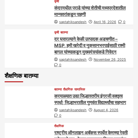
कृषी
कंदरमधील पराडे यांच्या शेतीची मध्यप्रदेशातील
मान्यवरांकडून पाहणी
saptahiksandesh
April 16, 2026
0
कृषी
बातम्या
दर घसरल्याने केळी उत्पादक अडचणीत –
MSP, हमी खरेदी व नुकसानभरपाईसाठी रश्मी
बागल यांच्याकडून मुख्यमंत्र्यांकडे निवेदन
saptahiksandesh
November 26, 2025
0
शैक्षणिक बातम्या
बातम्या
शैक्षणिक
सामाजिक
करमाळ्यात उद्या जिल्हास्तरीय इंग्रजी वक्तृत्व
स्पर्धा; जिल्हाभरातील गुणवंत विद्यार्थ्यांचा सहभाग
saptahiksandesh
August 4, 2026
0
शैक्षणिक
राष्ट्रीय ऑनलाइन अबॅकस स्पर्धेत केमच्या रेवती