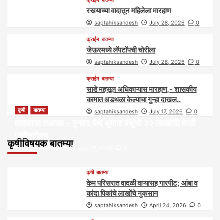
क्राईम
बातम्या
रस्त्याच्या वादातून महिलेला मारहाण
saptahiksandesh
July 28, 2026
0
क्राईम
बातम्या
जेऊरमध्ये लॅपटॉपची चोरीला
saptahiksandesh
July 28, 2026
0
क्राईम
बातम्या
साडे महसूल अधिकाऱ्यास मारहाण,- शासकीय
कामात अडथळा केल्याचा गुन्हा दाखल..
कृषी
बातम्या
saptahiksandesh
July 17, 2026
0
वादळाचा तडाखा – पुनवर येथे धुमाळ बंधूंची २२ लाखांची केळी
जमीनदोस्त
कृषीविषयक बातम्या
saptahiksandesh
May 27, 2026
0
कृषी
बातम्या
केम परिसरात वादळी वाऱ्यासह गारपीट; आंबा व
कांदा पिकांचे लाखोंचे नुकसान
saptahiksandesh
April 24, 2026
0