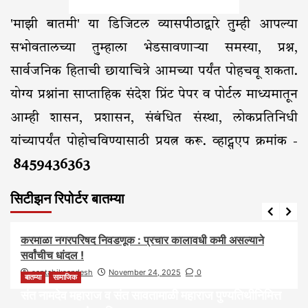
'माझी बातमी' या डिजिटल व्यासपीठाद्वारे तुम्ही आपल्या
सभोवतालच्या तुम्हाला भेडसावणाऱ्या समस्या, प्रश्न,
सार्वजनिक हिताची छायाचित्रे आमच्या पर्यंत पोहचवू शकता.
योग्य प्रश्नांना साप्ताहिक संदेश प्रिंट पेपर व पोर्टल माध्यमातून
आम्ही शासन, प्रशासन, संबंधित संस्था, लोकप्रतिनिधी
यांच्यापर्यंत पोहोचविण्यासाठी प्रयत्न करू. व्हाट्सएप क्रमांक -
8459436363
सिटीझन रिपोर्टर बातम्या
आवाज जनतेचा
बातम्या
राजकीय
करमाळा नगरपरिषद निवडणूक : प्रचार कालावधी कमी असल्याने
सर्वांचीच धांदल !
saptahiksandesh
November 24, 2025
0
बातम्या
सामाजिक
संत नामदेव महाराज व संत सावतामाळी महाराज पुण्यतिथीनिमित्त