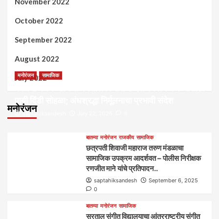
November 2022
October 2022
September 2022
August 2022
मनोरंजन
सामाजिक
July 2022
कल्पना मंथन आणि सर्जनशील विचारांची देवाणघेवाण करण्यासाठी
पायी दिंडी सोहळा; अंधश्रद्धा निर्मूलनाचा प्रभावी संदेश
मनोरंजन
saptahiksandesh
July 22, 2026
0
बातम्या
मनोरंजन
राजकीय
सामाजिक
छत्रपती शिवाजी महाराज तरुण मंडळाचा
सामाजिक उपक्रम आदर्शवत – पोलीस निरीक्षक
रणजीत माने यांचे प्रतिपादन..
saptahiksandesh
September 6, 2025
0
बातम्या
मनोरंजन
सामाजिक
सुरताल संगीत विद्यालयाचा आंतरराष्ट्रीय संगीत