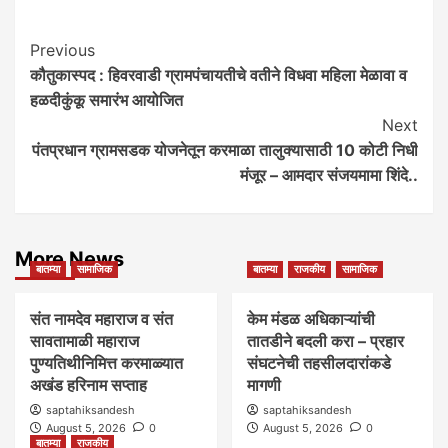
Post
Previous
कौतुकास्पद : हिवरवाडी ग्रामपंचायतीचे वतीने विधवा महिला मेळावा व
Navigation
हळदीकुंकू समारंभ आयोजित
Next
पंतप्रधान ग्रामसडक योजनेतून करमाळा तालुक्यासाठी 10 कोटी निधी
मंजूर – आमदार संजयमामा शिंदे..
More News
बातम्या
सामाजिक
बातम्या
राजकीय
सामाजिक
संत नामदेव महाराज व संत
केम मंडळ अधिकाऱ्यांची
सावतामाळी महाराज
तातडीने बदली करा – प्रहार
पुण्यतिथीनिमित्त करमाळ्यात
संघटनेची तहसीलदारांकडे
अखंड हरिनाम सप्ताह
मागणी
saptahiksandesh
saptahiksandesh
August 5, 2026
0
August 5, 2026
0
बातम्या
राजकीय