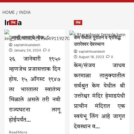
HOME
INDIA
India
लेख
लेख
“आम्ही भारताचे लोक…”
केम येथील पुरातन व प्रसिद्ध
उत्तरेश्वर देवस्थान
saptahiksandesh
January 24, 2024
0
saptahiksandesh
August 18, 2023
0
२६ जानेवारी १९५०
केम/संजय जाधव
म्हणजेच प्रजासत्ताक दिन
करमाळा तालुक्यातील
होय. १५ ऑगस्ट १९४७
सर्वश्रुत केम येथील श्री
ला भारताला स्वातंत्र्य
उत्तरेश्वर मंदिर हेमाडपंथी
मिळाले असले तरी नवी
प्राचीन मंदिरात एक
राज्यघटना लागू
स्वयंभू लिंग आहे जागृत
होईपर्यंत...
देवस्थान व...
Read
Read More