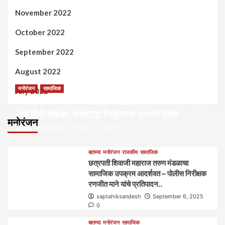
November 2022
October 2022
September 2022
August 2022
मनोरंजन
सामाजिक
July 2022
कल्पना मंथन आणि सर्जनशील विचारांची देवाणघेवाण करण्यासाठी
पायी दिंडी सोहळा; अंधश्रद्धा निर्मूलनाचा प्रभावी संदेश
मनोरंजन
saptahiksandesh
July 22, 2026
0
बातम्या
मनोरंजन
राजकीय
सामाजिक
छत्रपती शिवाजी महाराज तरुण मंडळाचा
सामाजिक उपक्रम आदर्शवत – पोलीस निरीक्षक
रणजीत माने यांचे प्रतिपादन..
saptahiksandesh
September 6, 2025
0
बातम्या
मनोरंजन
सामाजिक