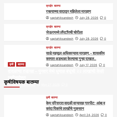
क्राईम
बातम्या
रस्त्याच्या वादातून महिलेला मारहाण
saptahiksandesh
July 28, 2026
0
क्राईम
बातम्या
जेऊरमध्ये लॅपटॉपची चोरीला
saptahiksandesh
July 28, 2026
0
क्राईम
बातम्या
साडे महसूल अधिकाऱ्यास मारहाण,- शासकीय
कामात अडथळा केल्याचा गुन्हा दाखल..
कृषी
बातम्या
saptahiksandesh
July 17, 2026
0
वादळाचा तडाखा – पुनवर येथे धुमाळ बंधूंची २२ लाखांची केळी
जमीनदोस्त
कृषीविषयक बातम्या
saptahiksandesh
May 27, 2026
0
कृषी
बातम्या
केम परिसरात वादळी वाऱ्यासह गारपीट; आंबा व
कांदा पिकांचे लाखोंचे नुकसान
saptahiksandesh
April 24, 2026
0