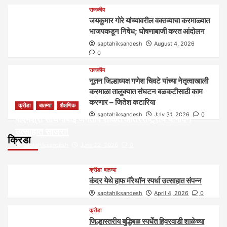
राजकीय
जयकुमार गोरे यांच्यावरील वक्तव्याचा करमाळ्यात
भाजपकडून निषेध; घोषणाबाजी करत आंदोलन
saptahiksandesh
August 4, 2026
0
राजकीय
नूतन जिल्हाध्यक्ष गणेश चिवटे यांच्या नेतृत्वाखाली
करमाळा तालुक्यात संघटन बळकटीसाठी काम
करणार – जितेश कटारिया
क्रीडा
बातम्या
शैक्षणिक
saptahiksandesh
July 31, 2026
0
पीएमश्री साधनाबाई जगताप शाळेत आंतरराष्ट्रीय योगदिन
उत्साहात साजरा!
क्रिडा
saptahiksandesh
June 22, 2026
0
क्रीडा
बातम्या
कंदर येथे हाफ मॅरेथॉन स्पर्धा उत्साहात संपन्न
saptahiksandesh
April 4, 2026
0
क्रीडा
जिल्हास्तरीय बुद्धिबळ स्पर्धेत हिवरवाडी शाळेच्या