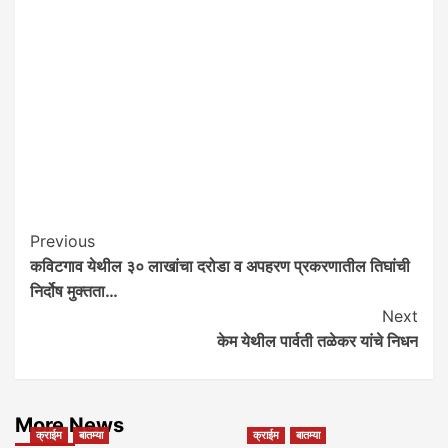
Post
Previous
कविटगाव येथील ३० लाखांचा दरोडा व अपहरण प्रकरणातील तिघांची
Navigation
निर्दोष मुक्तता…
Next
केम येथील पार्वती तळेकर यांचे निधन
More News
क्राईम
बातम्या
क्राईम
बातम्या