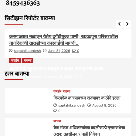
8459436363
सिटीझन रिपोर्टर बातम्या
आरोग्य
आवाज जनतेचा
बातम्या
राजकीय
सामाजिक
करमाळ्यात नळातून येतेय दुर्गंधीयुक्त पाणी; खडकपुरा परिसरातील
नागरिकांची तातडीच्या कारवाईची मागणी..
saptahiksandesh
June 21, 2026
0
क्राईम
बातम्या
कंदर येथे मुरुमाच्या वादातून धारदार शस्त्रांनी हल्ला
इतर बातम्या
saptahiksandesh
August 8, 2026
0
क्राईम
बातम्या
किरकोळ कारणावरून तरुणावर काठीने हल्ला
saptahiksandesh
August 8, 2026
0
बातम्या
केम मंडळ अधिकाऱ्यांच्या बदलीसाठी ग्रामसभेचा
ठराव; तहसीलदारांनाही निवेदन