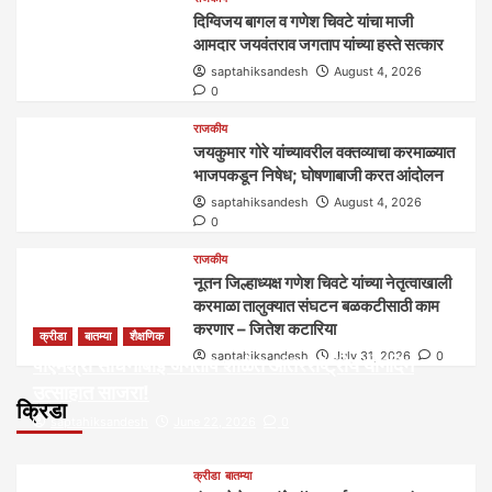
दिग्विजय बागल व गणेश चिवटे यांचा माजी
आमदार जयवंतराव जगताप यांच्या हस्ते सत्कार
saptahiksandesh
August 4, 2026
0
राजकीय
जयकुमार गोरे यांच्यावरील वक्तव्याचा करमाळ्यात
भाजपकडून निषेध; घोषणाबाजी करत आंदोलन
saptahiksandesh
August 4, 2026
0
राजकीय
नूतन जिल्हाध्यक्ष गणेश चिवटे यांच्या नेतृत्वाखाली
करमाळा तालुक्यात संघटन बळकटीसाठी काम
करणार – जितेश कटारिया
क्रीडा
बातम्या
शैक्षणिक
saptahiksandesh
July 31, 2026
0
पीएमश्री साधनाबाई जगताप शाळेत आंतरराष्ट्रीय योगदिन
उत्साहात साजरा!
क्रिडा
saptahiksandesh
June 22, 2026
0
क्रीडा
बातम्या