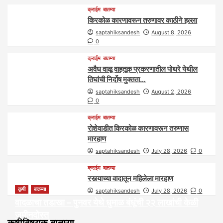
क्राईम
बातम्या
किरकोळ कारणावरून तरुणावर काठीने हल्ला
saptahiksandesh
August 8, 2026
0
क्राईम
बातम्या
अवैध वाळू वाहतूक प्रकरणातील पोथरे येथील
तिघांची निर्दोष मुक्तता…
saptahiksandesh
August 2, 2026
0
क्राईम
बातम्या
रोशेवाडीत किरकोळ कारणावरून तरुणास
मारहाण
saptahiksandesh
July 28, 2026
0
क्राईम
बातम्या
रस्त्याच्या वादातून महिलेला मारहाण
कृषी
बातम्या
saptahiksandesh
July 28, 2026
0
वादळाचा तडाखा – पुनवर येथे धुमाळ बंधूंची २२ लाखांची केळी
जमीनदोस्त
कृषीविषयक बातम्या