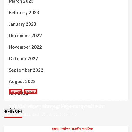
March 2023
February 2023
January 2023
December 2022
November 2022
October 2022
September 2022
August 2022
मनोरंजन
सामाजिक
July 2022
कल्पना मंथन आणि सर्जनशील विचारांची देवाणघेवाण करण्यासाठी
पायी दिंडी सोहळा; अंधश्रद्धा निर्मूलनाचा प्रभावी संदेश
मनोरंजन
saptahiksandesh
July 22, 2026
0
बातम्या
मनोरंजन
राजकीय
सामाजिक