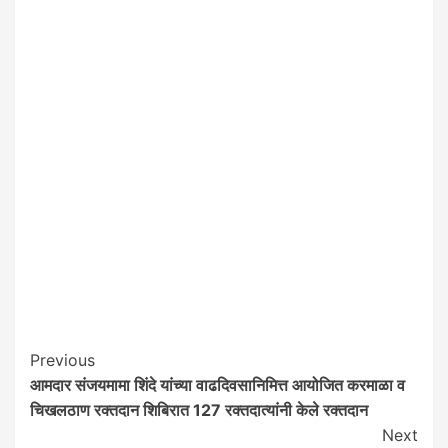
Post
Previous
आमदार संजयमामा शिंदे यांच्या वाढदिवसानिमित्त आयोजित करमाळा व
Navigation
चिखलठाण रक्तदान शिबिरात 127 रक्तदात्यांनी केले रक्तदान
Next