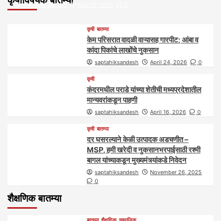
saptahiksandesh
May 27, 2026
0
कृषी
बातम्या
केम परिसरात वादळी वाऱ्यासह गारपीट; आंबा व
कांदा पिकांचे लाखोंचे नुकसान
saptahiksandesh
April 24, 2026
0
कृषी
कंदरमधील पराडे यांच्या शेतीची मध्यप्रदेशातील
मान्यवरांकडून पाहणी
saptahiksandesh
April 16, 2026
0
कृषी
बातम्या
दर घसरल्याने केळी उत्पादक अडचणीत –
MSP, हमी खरेदी व नुकसानभरपाईसाठी रश्मी
बागल यांच्याकडून मुख्यमंत्र्यांकडे निवेदन
saptahiksandesh
November 26, 2025
0
शैक्षणिक बातम्या
बातम्या
शैक्षणिक
सामाजिक